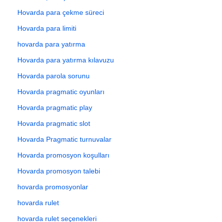
Hovarda para çekme süreci
Hovarda para limiti
hovarda para yatırma
Hovarda para yatırma kılavuzu
Hovarda parola sorunu
Hovarda pragmatic oyunları
Hovarda pragmatic play
Hovarda pragmatic slot
Hovarda Pragmatic turnuvalar
Hovarda promosyon koşulları
Hovarda promosyon talebi
hovarda promosyonlar
hovarda rulet
hovarda rulet seçenekleri