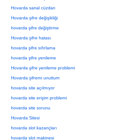
Hovarda sanal cüzdan
Hovarda şifre değişikliği
hovarda şifre değiştirme
Hovarda şifre hatası
hovarda şifre sıfırlama
hovarda şifre yenileme
Hovarda şifre yenileme problemi
Hovarda şifremi unuttum
hovarda site açılmıyor
hovarda site erişim problemi
hovarda site sorunu
Hovarda Sitesi
hovarda slot kazançları
hovarda slot makinesi