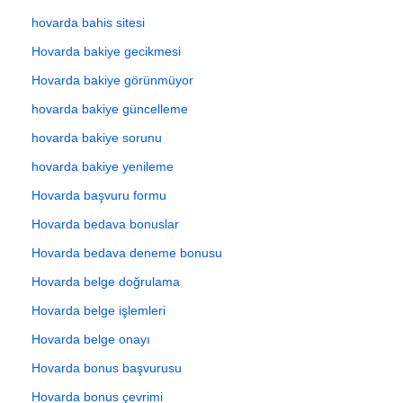
hovarda bahis sitesi
Hovarda bakiye gecikmesi
Hovarda bakiye görünmüyor
hovarda bakiye güncelleme
hovarda bakiye sorunu
hovarda bakiye yenileme
Hovarda başvuru formu
Hovarda bedava bonuslar
Hovarda bedava deneme bonusu
Hovarda belge doğrulama
Hovarda belge işlemleri
Hovarda belge onayı
Hovarda bonus başvurusu
Hovarda bonus çevrimi