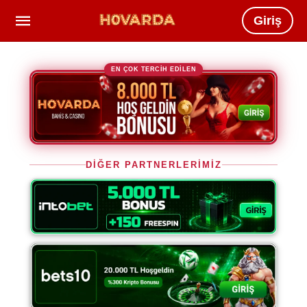
Giriş
EN ÇOK TERCİH EDİLEN
DİĞER PARTNERLERİMİZ