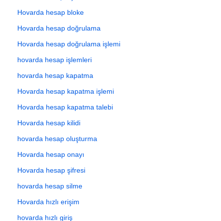
Hovarda hesap bloke
Hovarda hesap doğrulama
Hovarda hesap doğrulama işlemi
hovarda hesap işlemleri
hovarda hesap kapatma
Hovarda hesap kapatma işlemi
Hovarda hesap kapatma talebi
Hovarda hesap kilidi
hovarda hesap oluşturma
Hovarda hesap onayı
Hovarda hesap şifresi
hovarda hesap silme
Hovarda hızlı erişim
hovarda hızlı giriş