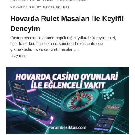
HOVARDA RULET SEÇENEKLERI
Hovarda Rulet Masaları ile Keyifli
Deneyim
Casino oyunları arasında popülerliğini yıllardır koruyan rulet,
hem basit kuralları hem de sunduğu heyecan ile öne
çıkmaktadır. Hovarda rulet masaları,…
11 ay önce