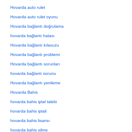
Hovarda auto rulet
Hovarda auto rulet oyunu
Hovarda bağlantı doğrulama
hovarda bağlantı hatası
Hovarda bağlantı kılavuzu
Hovarda bağlantı problemi
Hovarda bağlantı sorunları
hovarda bağlantı sorunu
Hovarda bağlantı yenileme
Hovarda Bahis
hovarda bahis iptal talebi
hovarda bahis iptali
hovarda bahis lisansı
hovarda bahis silme