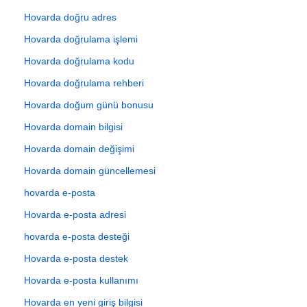
Hovarda doğru adres
Hovarda doğrulama işlemi
Hovarda doğrulama kodu
Hovarda doğrulama rehberi
Hovarda doğum günü bonusu
Hovarda domain bilgisi
Hovarda domain değişimi
Hovarda domain güncellemesi
hovarda e-posta
Hovarda e-posta adresi
hovarda e-posta desteği
Hovarda e-posta destek
Hovarda e-posta kullanımı
Hovarda en yeni giriş bilgisi