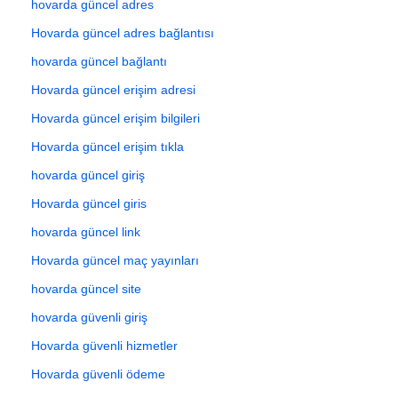
hovarda güncel adres
Hovarda güncel adres bağlantısı
hovarda güncel bağlantı
Hovarda güncel erişim adresi
Hovarda güncel erişim bilgileri
Hovarda güncel erişim tıkla
hovarda güncel giriş
Hovarda güncel giris
hovarda güncel link
Hovarda güncel maç yayınları
hovarda güncel site
hovarda güvenli giriş
Hovarda güvenli hizmetler
Hovarda güvenli ödeme