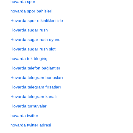
hovarda spor
hovarda spor bahisleri
Hovarda spor etkinlikleri izle
Hovarda sugar rush
Hovarda sugar rush oyunu
Hovarda sugar rush slot
hovarda tek tık giriş
Hovarda telefon bağlantısı
Hovarda telegram bonusları
Hovarda telegram fırsatları
Hovarda telegram kanalı
Hovarda turnuvalar
hovarda twitter
hovarda twitter adresi