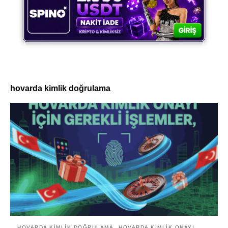
hovarda kimlik doğrulama
HOVARDA KIMLIK DOĞRULAMA
HOVARDA KIMLIK ONAYI