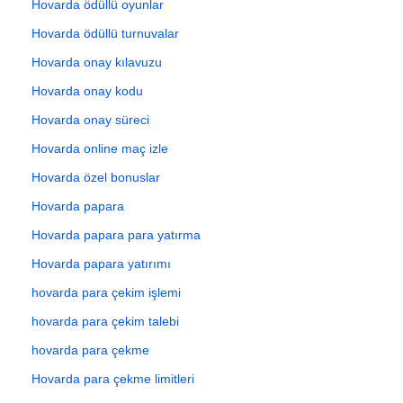
Hovarda ödüllü oyunlar
Hovarda ödüllü turnuvalar
Hovarda onay kılavuzu
Hovarda onay kodu
Hovarda onay süreci
Hovarda online maç izle
Hovarda özel bonuslar
Hovarda papara
Hovarda papara para yatırma
Hovarda papara yatırımı
hovarda para çekim işlemi
hovarda para çekim talebi
hovarda para çekme
Hovarda para çekme limitleri