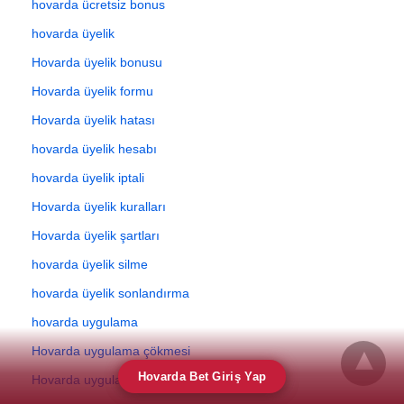
hovarda ücretsiz bonus
hovarda üyelik
Hovarda üyelik bonusu
Hovarda üyelik formu
Hovarda üyelik hatası
hovarda üyelik hesabı
hovarda üyelik iptali
Hovarda üyelik kuralları
Hovarda üyelik şartları
hovarda üyelik silme
hovarda üyelik sonlandırma
hovarda uygulama
Hovarda uygulama çökmesi
Hovarda Bet Giriş Yap
Hovarda uygulama giriş problemi