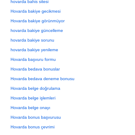
hovarda bahis sitesi
Hovarda bakiye gecikmesi
Hovarda bakiye görünmüyor
hovarda bakiye güncelleme
hovarda bakiye sorunu
hovarda bakiye yenileme
Hovarda başvuru formu
Hovarda bedava bonuslar
Hovarda bedava deneme bonusu
Hovarda belge doğrulama
Hovarda belge işlemleri
Hovarda belge onayı
Hovarda bonus başvurusu
Hovarda bonus çevrimi