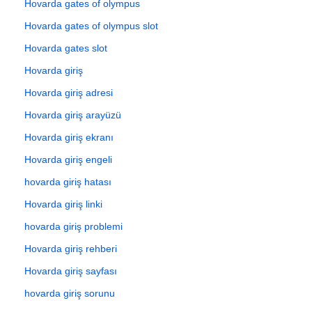
Hovarda gates of olympus
Hovarda gates of olympus slot
Hovarda gates slot
Hovarda giriş
Hovarda giriş adresi
Hovarda giriş arayüzü
Hovarda giriş ekranı
Hovarda giriş engeli
hovarda giriş hatası
Hovarda giriş linki
hovarda giriş problemi
Hovarda giriş rehberi
Hovarda giriş sayfası
hovarda giriş sorunu