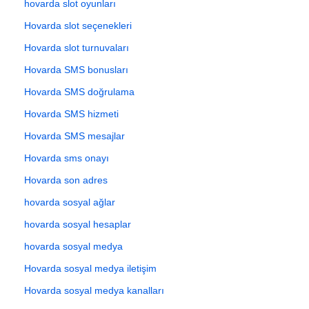
hovarda slot oyunları
Hovarda slot seçenekleri
Hovarda slot turnuvaları
Hovarda SMS bonusları
Hovarda SMS doğrulama
Hovarda SMS hizmeti
Hovarda SMS mesajlar
Hovarda sms onayı
Hovarda son adres
hovarda sosyal ağlar
hovarda sosyal hesaplar
hovarda sosyal medya
Hovarda sosyal medya iletişim
Hovarda sosyal medya kanalları