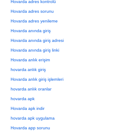
Hovarda adres kontrolü
Hovarda adres sorunu
Hovarda adres yenileme
Hovarda anında giriş
Hovarda anında giriş adresi
Hovarda anında giriş linki
Hovarda anlık erişim
hovarda anlık giriş
Hovarda anlık giriş işlemleri
hovarda anlık oranlar
hovarda apk
Hovarda apk indir
hovarda apk uygulama
Hovarda app sorunu