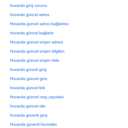
hovarda giriş sorunu
hovarda güncel adres
Hovarda güncel adres bağlantısı
hovarda güncel bağlantı
Hovarda güncel erişim adresi
Hovarda güncel erişim bilgileri
Hovarda güncel erişim tıkla
hovarda güncel giriş
Hovarda güncel giris
hovarda güncel link
Hovarda güncel maç yayınları
hovarda güncel site
hovarda güvenli giriş
Hovarda güvenli hizmetler