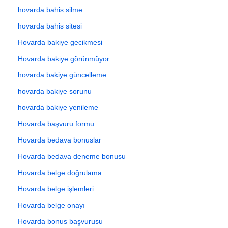
hovarda bahis silme
hovarda bahis sitesi
Hovarda bakiye gecikmesi
Hovarda bakiye görünmüyor
hovarda bakiye güncelleme
hovarda bakiye sorunu
hovarda bakiye yenileme
Hovarda başvuru formu
Hovarda bedava bonuslar
Hovarda bedava deneme bonusu
Hovarda belge doğrulama
Hovarda belge işlemleri
Hovarda belge onayı
Hovarda bonus başvurusu