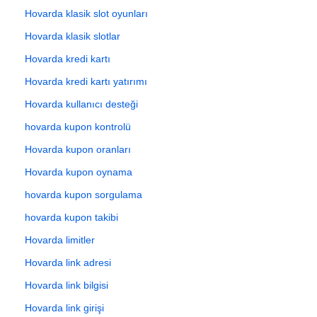
Hovarda klasik slot oyunları
Hovarda klasik slotlar
Hovarda kredi kartı
Hovarda kredi kartı yatırımı
Hovarda kullanıcı desteği
hovarda kupon kontrolü
Hovarda kupon oranları
Hovarda kupon oynama
hovarda kupon sorgulama
hovarda kupon takibi
Hovarda limitler
Hovarda link adresi
Hovarda link bilgisi
Hovarda link girişi