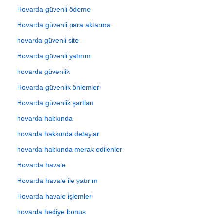
Hovarda güvenli ödeme
Hovarda güvenli para aktarma
hovarda güvenli site
Hovarda güvenli yatırım
hovarda güvenlik
Hovarda güvenlik önlemleri
Hovarda güvenlik şartları
hovarda hakkında
hovarda hakkında detaylar
hovarda hakkında merak edilenler
Hovarda havale
Hovarda havale ile yatırım
Hovarda havale işlemleri
hovarda hediye bonus