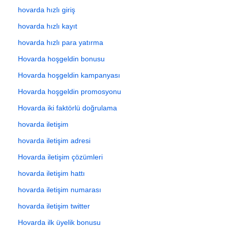
hovarda hızlı giriş
hovarda hızlı kayıt
hovarda hızlı para yatırma
Hovarda hoşgeldin bonusu
Hovarda hoşgeldin kampanyası
Hovarda hoşgeldin promosyonu
Hovarda iki faktörlü doğrulama
hovarda iletişim
hovarda iletişim adresi
Hovarda iletişim çözümleri
hovarda iletişim hattı
hovarda iletişim numarası
hovarda iletişim twitter
Hovarda ilk üyelik bonusu