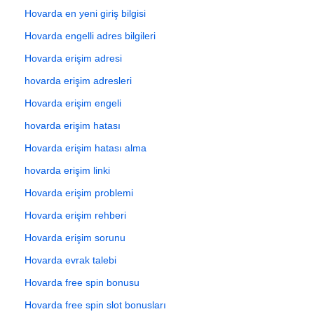
Hovarda en yeni giriş bilgisi
Hovarda engelli adres bilgileri
Hovarda erişim adresi
hovarda erişim adresleri
Hovarda erişim engeli
hovarda erişim hatası
Hovarda erişim hatası alma
hovarda erişim linki
Hovarda erişim problemi
Hovarda erişim rehberi
Hovarda erişim sorunu
Hovarda evrak talebi
Hovarda free spin bonusu
Hovarda free spin slot bonusları