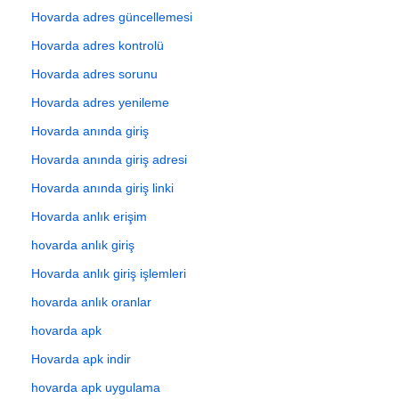
Hovarda adres güncellemesi
Hovarda adres kontrolü
Hovarda adres sorunu
Hovarda adres yenileme
Hovarda anında giriş
Hovarda anında giriş adresi
Hovarda anında giriş linki
Hovarda anlık erişim
hovarda anlık giriş
Hovarda anlık giriş işlemleri
hovarda anlık oranlar
hovarda apk
Hovarda apk indir
hovarda apk uygulama