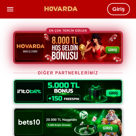
Giriş
EN ÇOK TERCİH EDİLEN
DİĞER PARTNERLERİMİZ