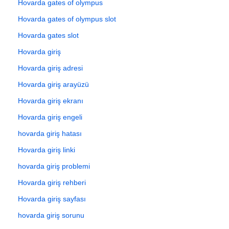
Hovarda gates of olympus
Hovarda gates of olympus slot
Hovarda gates slot
Hovarda giriş
Hovarda giriş adresi
Hovarda giriş arayüzü
Hovarda giriş ekranı
Hovarda giriş engeli
hovarda giriş hatası
Hovarda giriş linki
hovarda giriş problemi
Hovarda giriş rehberi
Hovarda giriş sayfası
hovarda giriş sorunu