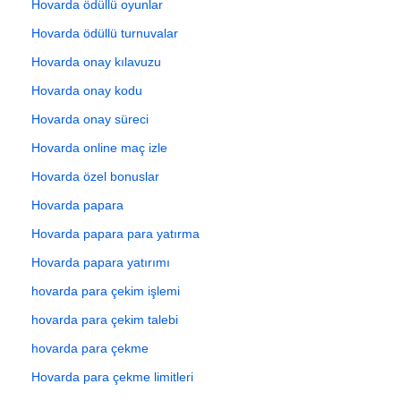
Hovarda ödüllü oyunlar
Hovarda ödüllü turnuvalar
Hovarda onay kılavuzu
Hovarda onay kodu
Hovarda onay süreci
Hovarda online maç izle
Hovarda özel bonuslar
Hovarda papara
Hovarda papara para yatırma
Hovarda papara yatırımı
hovarda para çekim işlemi
hovarda para çekim talebi
hovarda para çekme
Hovarda para çekme limitleri