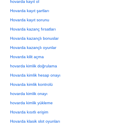
hovarda kayıt ol
Hovarda kayıt şartları
Hovarda kayıt sorunu
Hovarda kazanç fırsatları
Hovarda kazançlı bonuslar
Hovarda kazançlı oyunlar
Hovarda kilit açma
hovarda kimlik doğrulama
Hovarda kimlik hesap onayı
Hovarda kimlik kontrolü
hovarda kimlik onayı
hovarda kimlik yükleme
Hovarda kısıtlı erişim
Hovarda klasik slot oyunları