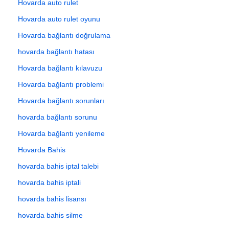
Hovarda auto rulet
Hovarda auto rulet oyunu
Hovarda bağlantı doğrulama
hovarda bağlantı hatası
Hovarda bağlantı kılavuzu
Hovarda bağlantı problemi
Hovarda bağlantı sorunları
hovarda bağlantı sorunu
Hovarda bağlantı yenileme
Hovarda Bahis
hovarda bahis iptal talebi
hovarda bahis iptali
hovarda bahis lisansı
hovarda bahis silme