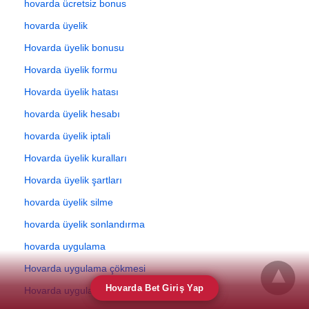
hovarda ücretsiz bonus
hovarda üyelik
Hovarda üyelik bonusu
Hovarda üyelik formu
Hovarda üyelik hatası
hovarda üyelik hesabı
hovarda üyelik iptali
Hovarda üyelik kuralları
Hovarda üyelik şartları
hovarda üyelik silme
hovarda üyelik sonlandırma
hovarda uygulama
Hovarda uygulama çökmesi
Hovarda Bet Giriş Yap
Hovarda uygulama giriş problemi