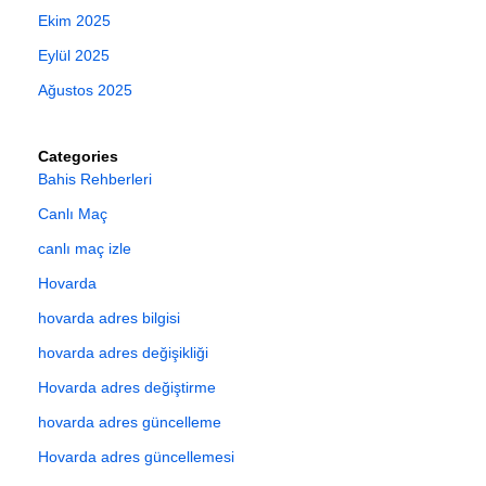
Ekim 2025
Eylül 2025
Ağustos 2025
Categories
Bahis Rehberleri
Canlı Maç
canlı maç izle
Hovarda
hovarda adres bilgisi
hovarda adres değişikliği
Hovarda adres değiştirme
hovarda adres güncelleme
Hovarda adres güncellemesi