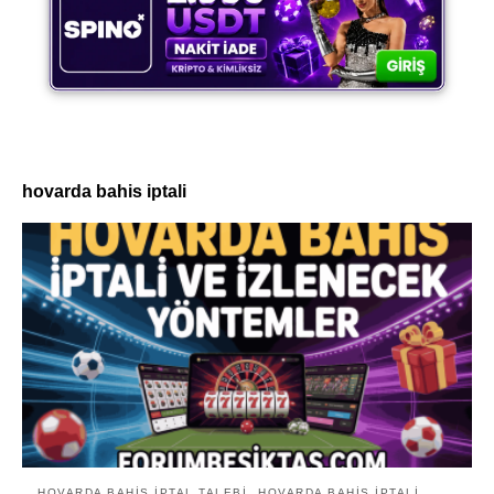
hovarda bahis iptali
HOVARDA BAHIS IPTAL TALEBI
HOVARDA BAHIS IPTALI