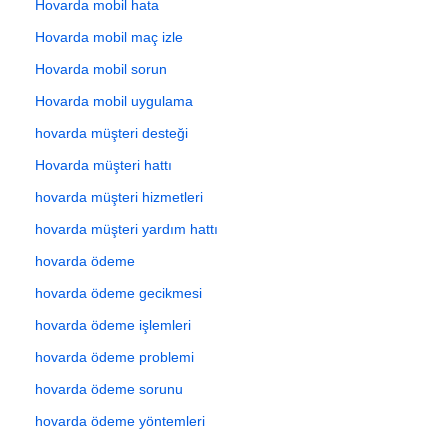
Hovarda mobil hata
Hovarda mobil maç izle
Hovarda mobil sorun
Hovarda mobil uygulama
hovarda müşteri desteği
Hovarda müşteri hattı
hovarda müşteri hizmetleri
hovarda müşteri yardım hattı
hovarda ödeme
hovarda ödeme gecikmesi
hovarda ödeme işlemleri
hovarda ödeme problemi
hovarda ödeme sorunu
hovarda ödeme yöntemleri