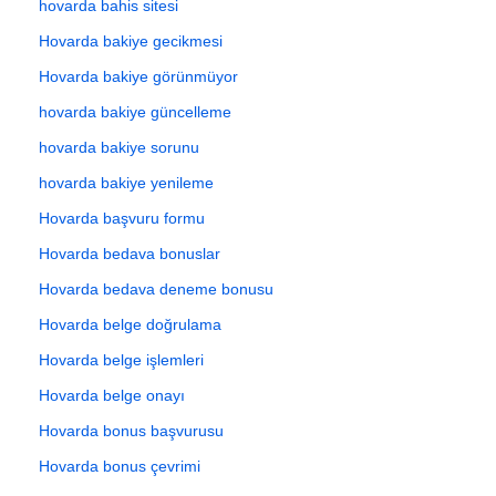
hovarda bahis sitesi
Hovarda bakiye gecikmesi
Hovarda bakiye görünmüyor
hovarda bakiye güncelleme
hovarda bakiye sorunu
hovarda bakiye yenileme
Hovarda başvuru formu
Hovarda bedava bonuslar
Hovarda bedava deneme bonusu
Hovarda belge doğrulama
Hovarda belge işlemleri
Hovarda belge onayı
Hovarda bonus başvurusu
Hovarda bonus çevrimi