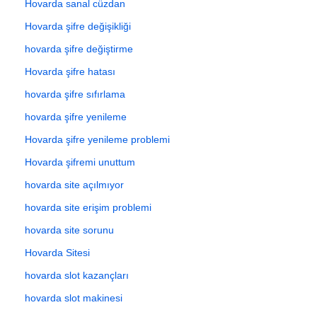
Hovarda sanal cüzdan
Hovarda şifre değişikliği
hovarda şifre değiştirme
Hovarda şifre hatası
hovarda şifre sıfırlama
hovarda şifre yenileme
Hovarda şifre yenileme problemi
Hovarda şifremi unuttum
hovarda site açılmıyor
hovarda site erişim problemi
hovarda site sorunu
Hovarda Sitesi
hovarda slot kazançları
hovarda slot makinesi