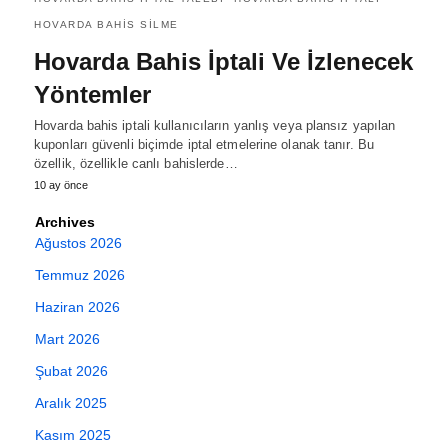
HOVARDA BAHIS SILME
Hovarda Bahis İptali Ve İzlenecek
Yöntemler
Hovarda bahis iptali kullanıcıların yanlış veya plansız yapılan
kuponları güvenli biçimde iptal etmelerine olanak tanır. Bu
özellik, özellikle canlı bahislerde…
10 ay önce
Archives
Ağustos 2026
Temmuz 2026
Haziran 2026
Mart 2026
Şubat 2026
Aralık 2025
Kasım 2025