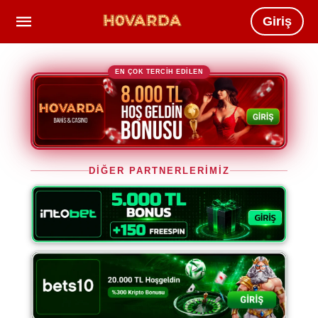
Giriş
EN ÇOK TERCİH EDİLEN
DİĞER PARTNERLERİMİZ