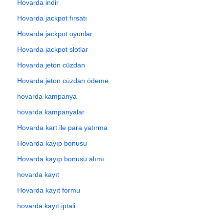
Hovarda indir
Hovarda jackpot fırsatı
Hovarda jackpot oyunlar
Hovarda jackpot slotlar
Hovarda jeton cüzdan
Hovarda jeton cüzdan ödeme
hovarda kampanya
hovarda kampanyalar
Hovarda kart ile para yatırma
Hovarda kayıp bonusu
Hovarda kayıp bonusu alımı
hovarda kayıt
Hovarda kayıt formu
hovarda kayıt iptali