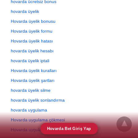
hovarda ücretsiz bonus
hovarda üyelik
Hovarda üyelik bonusu
Hovarda üyelik formu
Hovarda üyelik hatası
hovarda üyelik hesabı
hovarda üyelik iptali
Hovarda üyelik kuralları
Hovarda üyelik şartları
hovarda üyelik silme
hovarda üyelik sonlandırma
hovarda uygulama
Hovarda uygulama çökmesi
Hovarda Bet Giriş Yap
Hovarda uygulama giriş problemi