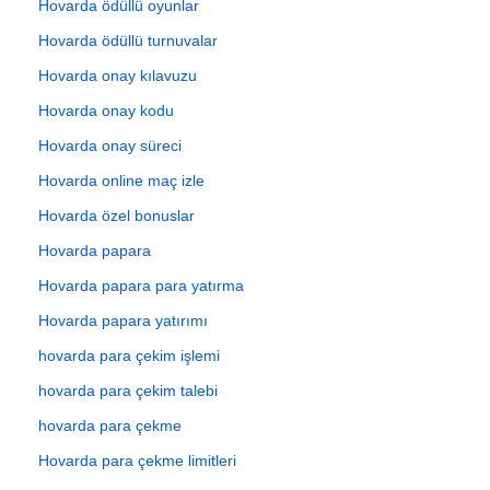
Hovarda ödüllü oyunlar
Hovarda ödüllü turnuvalar
Hovarda onay kılavuzu
Hovarda onay kodu
Hovarda onay süreci
Hovarda online maç izle
Hovarda özel bonuslar
Hovarda papara
Hovarda papara para yatırma
Hovarda papara yatırımı
hovarda para çekim işlemi
hovarda para çekim talebi
hovarda para çekme
Hovarda para çekme limitleri