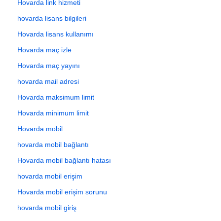
Hovarda link hizmeti
hovarda lisans bilgileri
Hovarda lisans kullanımı
Hovarda maç izle
Hovarda maç yayını
hovarda mail adresi
Hovarda maksimum limit
Hovarda minimum limit
Hovarda mobil
hovarda mobil bağlantı
Hovarda mobil bağlantı hatası
hovarda mobil erişim
Hovarda mobil erişim sorunu
hovarda mobil giriş