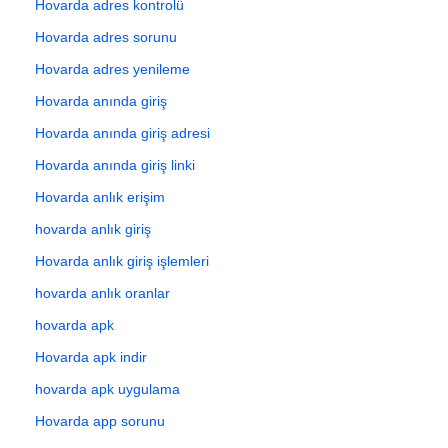
Hovarda adres kontrolü
Hovarda adres sorunu
Hovarda adres yenileme
Hovarda anında giriş
Hovarda anında giriş adresi
Hovarda anında giriş linki
Hovarda anlık erişim
hovarda anlık giriş
Hovarda anlık giriş işlemleri
hovarda anlık oranlar
hovarda apk
Hovarda apk indir
hovarda apk uygulama
Hovarda app sorunu