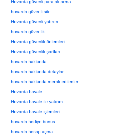
Hovarda güvenli para aktarma
hovarda güvenli site
Hovarda güvenli yatırım
hovarda güvenlik
Hovarda güvenlik önlemleri
Hovarda güvenlik şartları
hovarda hakkında
hovarda hakkında detaylar
hovarda hakkında merak edilenler
Hovarda havale
Hovarda havale ile yatırım
Hovarda havale işlemleri
hovarda hediye bonus
hovarda hesap açma