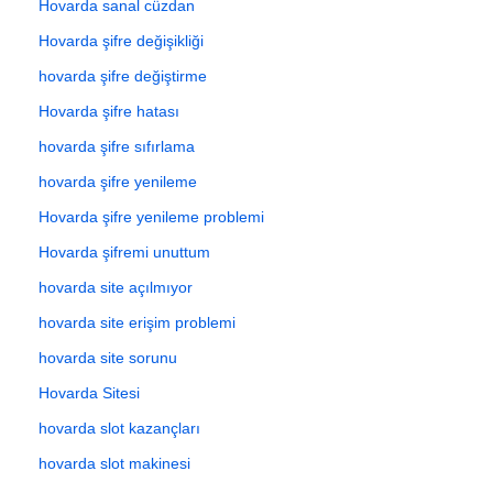
Hovarda sanal cüzdan
Hovarda şifre değişikliği
hovarda şifre değiştirme
Hovarda şifre hatası
hovarda şifre sıfırlama
hovarda şifre yenileme
Hovarda şifre yenileme problemi
Hovarda şifremi unuttum
hovarda site açılmıyor
hovarda site erişim problemi
hovarda site sorunu
Hovarda Sitesi
hovarda slot kazançları
hovarda slot makinesi