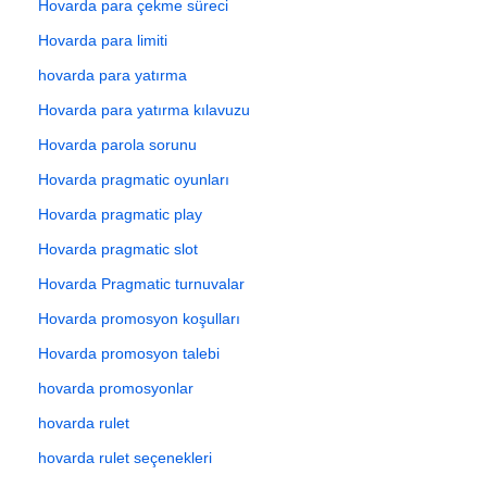
Hovarda para çekme süreci
Hovarda para limiti
hovarda para yatırma
Hovarda para yatırma kılavuzu
Hovarda parola sorunu
Hovarda pragmatic oyunları
Hovarda pragmatic play
Hovarda pragmatic slot
Hovarda Pragmatic turnuvalar
Hovarda promosyon koşulları
Hovarda promosyon talebi
hovarda promosyonlar
hovarda rulet
hovarda rulet seçenekleri