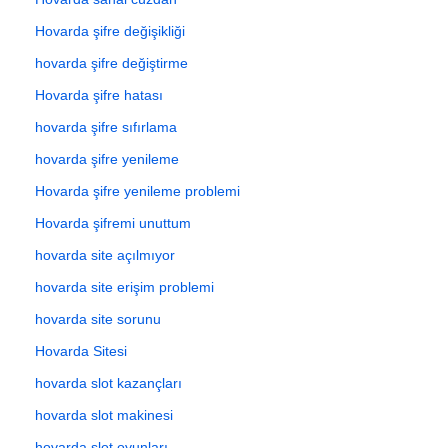
Hovarda şifre değişikliği
hovarda şifre değiştirme
Hovarda şifre hatası
hovarda şifre sıfırlama
hovarda şifre yenileme
Hovarda şifre yenileme problemi
Hovarda şifremi unuttum
hovarda site açılmıyor
hovarda site erişim problemi
hovarda site sorunu
Hovarda Sitesi
hovarda slot kazançları
hovarda slot makinesi
hovarda slot oyunları