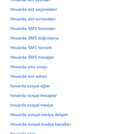
Hovarda slot seçenekleri
Hovarda slot turnuvaları
Hovarda SMS bonusları
Hovarda SMS doğrulama
Hovarda SMS hizmeti
Hovarda SMS mesajlar
Hovarda sms onayı
Hovarda son adres
hovarda sosyal ağlar
hovarda sosyal hesaplar
hovarda sosyal medya
Hovarda sosyal medya iletişim
Hovarda sosyal medya kanalları
hovarda spor