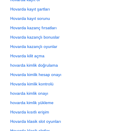
Hovarda kayıt şartları
Hovarda kayıt sorunu
Hovarda kazanç fırsatları
Hovarda kazançlı bonuslar
Hovarda kazançlı oyunlar
Hovarda kilit açma
hovarda kimlik doğrulama
Hovarda kimlik hesap onayı
Hovarda kimlik kontrolü
hovarda kimlik onayı
hovarda kimlik yükleme
Hovarda kısıtlı erişim
Hovarda klasik slot oyunları
Hovarda klasik slotlar