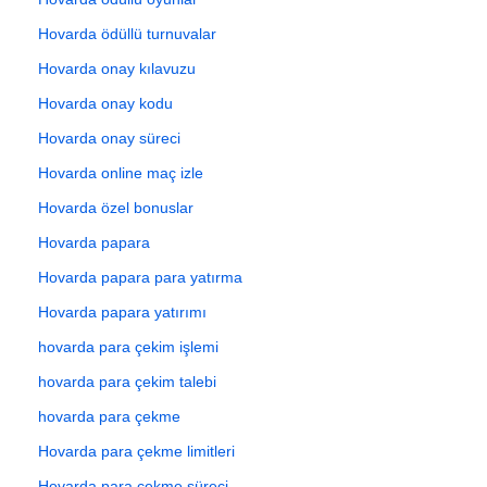
Hovarda ödüllü turnuvalar
Hovarda onay kılavuzu
Hovarda onay kodu
Hovarda onay süreci
Hovarda online maç izle
Hovarda özel bonuslar
Hovarda papara
Hovarda papara para yatırma
Hovarda papara yatırımı
hovarda para çekim işlemi
hovarda para çekim talebi
hovarda para çekme
Hovarda para çekme limitleri
Hovarda para çekme süreci