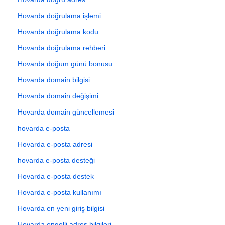
Hovarda doğrulama işlemi
Hovarda doğrulama kodu
Hovarda doğrulama rehberi
Hovarda doğum günü bonusu
Hovarda domain bilgisi
Hovarda domain değişimi
Hovarda domain güncellemesi
hovarda e-posta
Hovarda e-posta adresi
hovarda e-posta desteği
Hovarda e-posta destek
Hovarda e-posta kullanımı
Hovarda en yeni giriş bilgisi
Hovarda engelli adres bilgileri