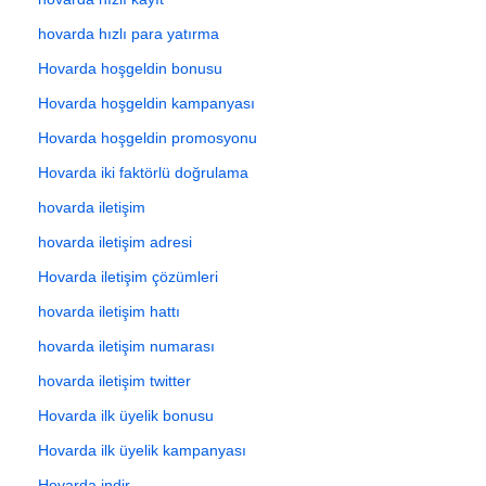
hovarda hızlı para yatırma
Hovarda hoşgeldin bonusu
Hovarda hoşgeldin kampanyası
Hovarda hoşgeldin promosyonu
Hovarda iki faktörlü doğrulama
hovarda iletişim
hovarda iletişim adresi
Hovarda iletişim çözümleri
hovarda iletişim hattı
hovarda iletişim numarası
hovarda iletişim twitter
Hovarda ilk üyelik bonusu
Hovarda ilk üyelik kampanyası
Hovarda indir