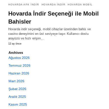
HOVARDA APK INDIR
HOVARDA INDIR
HOVARDA MOBIL
Hovarda İndir Seçeneği ile Mobil
Bahisler
Hovarda indir seçeneği, mobil cihazlar üzerinden bahis ve
casino deneyimini en üst seviyeye taşır. Kullanıcı dostu
arayüzü ve hızlı erişim…
12 ay önce
Archives
Ağustos 2026
Temmuz 2026
Haziran 2026
Mart 2026
Şubat 2026
Aralık 2025
Kasım 2025