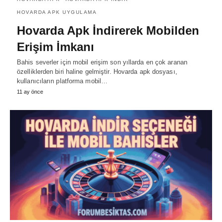
HOVARDA APK UYGULAMA
Hovarda Apk İndirerek Mobilden
Erişim İmkanı
Bahis severler için mobil erişim son yıllarda en çok aranan
özelliklerden biri haline gelmiştir. Hovarda apk dosyası,
kullanıcıların platforma mobil…
11 ay önce