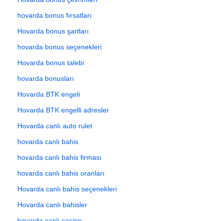
hovarda bonus fırsatları
Hovarda bonus şartları
hovarda bonus seçenekleri
Hovarda bonus talebi
hovarda bonusları
Hovarda BTK engeli
Hovarda BTK engelli adresler
Hovarda canlı auto rulet
hovarda canlı bahis
hovarda canlı bahis firması
hovarda canlı bahis oranları
Hovarda canlı bahis seçenekleri
Hovarda canlı bahisler
hovarda canlı casino