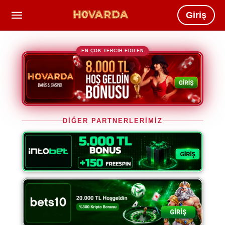
Giriş
EN ÇOK TERCİH EDİLEN
DİĞER PARTNERLERİMİZ