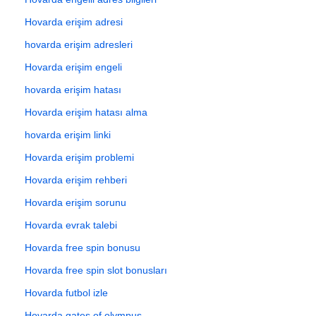
Hovarda erişim adresi
hovarda erişim adresleri
Hovarda erişim engeli
hovarda erişim hatası
Hovarda erişim hatası alma
hovarda erişim linki
Hovarda erişim problemi
Hovarda erişim rehberi
Hovarda erişim sorunu
Hovarda evrak talebi
Hovarda free spin bonusu
Hovarda free spin slot bonusları
Hovarda futbol izle
Hovarda gates of olympus