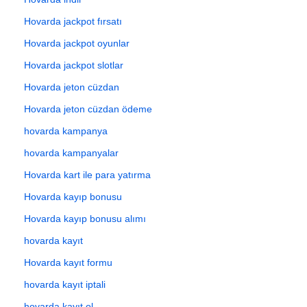
Hovarda jackpot fırsatı
Hovarda jackpot oyunlar
Hovarda jackpot slotlar
Hovarda jeton cüzdan
Hovarda jeton cüzdan ödeme
hovarda kampanya
hovarda kampanyalar
Hovarda kart ile para yatırma
Hovarda kayıp bonusu
Hovarda kayıp bonusu alımı
hovarda kayıt
Hovarda kayıt formu
hovarda kayıt iptali
hovarda kayıt ol