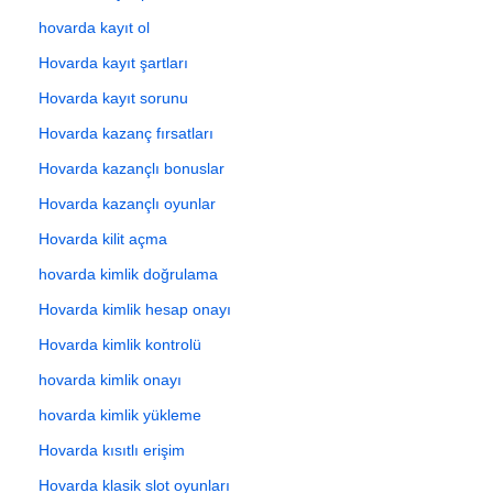
hovarda kayıt ol
Hovarda kayıt şartları
Hovarda kayıt sorunu
Hovarda kazanç fırsatları
Hovarda kazançlı bonuslar
Hovarda kazançlı oyunlar
Hovarda kilit açma
hovarda kimlik doğrulama
Hovarda kimlik hesap onayı
Hovarda kimlik kontrolü
hovarda kimlik onayı
hovarda kimlik yükleme
Hovarda kısıtlı erişim
Hovarda klasik slot oyunları