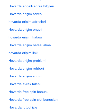
Hovarda engelli adres bilgileri
Hovarda erişim adresi
hovarda erişim adresleri
Hovarda erişim engeli
hovarda erişim hatası
Hovarda erişim hatası alma
hovarda erişim linki
Hovarda erişim problemi
Hovarda erişim rehberi
Hovarda erişim sorunu
Hovarda evrak talebi
Hovarda free spin bonusu
Hovarda free spin slot bonusları
Hovarda futbol izle