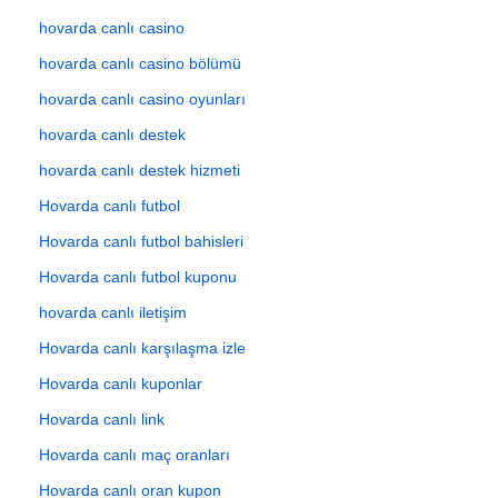
hovarda canlı casino
hovarda canlı casino bölümü
hovarda canlı casino oyunları
hovarda canlı destek
hovarda canlı destek hizmeti
Hovarda canlı futbol
Hovarda canlı futbol bahisleri
Hovarda canlı futbol kuponu
hovarda canlı iletişim
Hovarda canlı karşılaşma izle
Hovarda canlı kuponlar
Hovarda canlı link
Hovarda canlı maç oranları
Hovarda canlı oran kupon