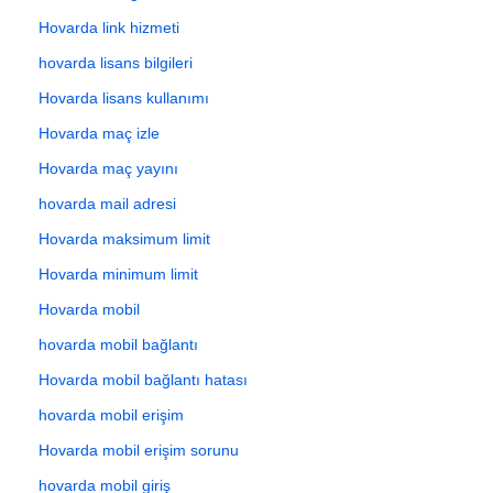
Hovarda link hizmeti
hovarda lisans bilgileri
Hovarda lisans kullanımı
Hovarda maç izle
Hovarda maç yayını
hovarda mail adresi
Hovarda maksimum limit
Hovarda minimum limit
Hovarda mobil
hovarda mobil bağlantı
Hovarda mobil bağlantı hatası
hovarda mobil erişim
Hovarda mobil erişim sorunu
hovarda mobil giriş