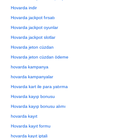
Hovarda indir
Hovarda jackpot fırsatı
Hovarda jackpot oyunlar
Hovarda jackpot slotlar
Hovarda jeton cüzdan
Hovarda jeton cüzdan ödeme
hovarda kampanya
hovarda kampanyalar
Hovarda kart ile para yatırma
Hovarda kayıp bonusu
Hovarda kayıp bonusu alımı
hovarda kayıt
Hovarda kayıt formu
hovarda kayıt iptali