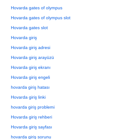
Hovarda gates of olympus
Hovarda gates of olympus slot
Hovarda gates slot
Hovarda giriş
Hovarda giriş adresi
Hovarda giriş arayüzü
Hovarda giriş ekranı
Hovarda giriş engeli
hovarda giriş hatası
Hovarda giriş linki
hovarda giriş problemi
Hovarda giriş rehberi
Hovarda giriş sayfası
hovarda giriş sorunu