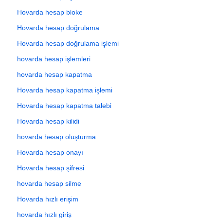
Hovarda hesap bloke
Hovarda hesap doğrulama
Hovarda hesap doğrulama işlemi
hovarda hesap işlemleri
hovarda hesap kapatma
Hovarda hesap kapatma işlemi
Hovarda hesap kapatma talebi
Hovarda hesap kilidi
hovarda hesap oluşturma
Hovarda hesap onayı
Hovarda hesap şifresi
hovarda hesap silme
Hovarda hızlı erişim
hovarda hızlı giriş