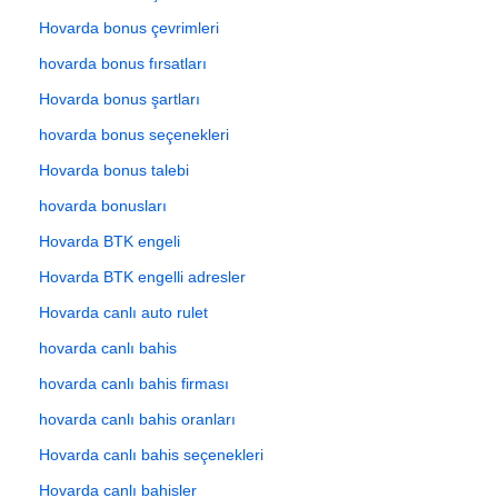
Hovarda bonus çevrimleri
hovarda bonus fırsatları
Hovarda bonus şartları
hovarda bonus seçenekleri
Hovarda bonus talebi
hovarda bonusları
Hovarda BTK engeli
Hovarda BTK engelli adresler
Hovarda canlı auto rulet
hovarda canlı bahis
hovarda canlı bahis firması
hovarda canlı bahis oranları
Hovarda canlı bahis seçenekleri
Hovarda canlı bahisler