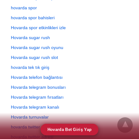
hovarda spor
hovarda spor bahisleri
Hovarda spor etkinlikleri izle
Hovarda sugar rush
Hovarda sugar rush oyunu
Hovarda sugar rush slot
hovarda tek tık giriş
Hovarda telefon bağlantısı
Hovarda telegram bonusları
Hovarda telegram fırsatları
Hovarda telegram kanalı
Hovarda turnuvalar
hovarda twitter
Hovarda Bet Giriş Yap
hovarda twitter adresi