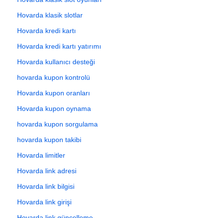
Hovarda klasik slotlar
Hovarda kredi kartı
Hovarda kredi kartı yatırımı
Hovarda kullanıcı desteği
hovarda kupon kontrolü
Hovarda kupon oranları
Hovarda kupon oynama
hovarda kupon sorgulama
hovarda kupon takibi
Hovarda limitler
Hovarda link adresi
Hovarda link bilgisi
Hovarda link girişi
Hovarda link güncelleme