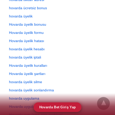
hovarda ücretsiz bonus
hovarda üyelik
Hovarda üyelik bonusu
Hovarda üyelik formu
Hovarda üyelik hatası
hovarda üyelik hesabı
hovarda üyelik iptali
Hovarda üyelik kuralları
Hovarda üyelik şartları
hovarda üyelik silme
hovarda üyelik sonlandırma
hovarda uygulama
Hovarda uygulama çökmesi
Hovarda Bet Giriş Yap
Hovarda uygulama giriş problemi