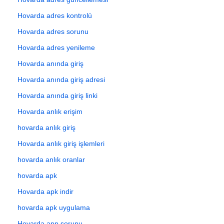
Hovarda adres kontrolü
Hovarda adres sorunu
Hovarda adres yenileme
Hovarda anında giriş
Hovarda anında giriş adresi
Hovarda anında giriş linki
Hovarda anlık erişim
hovarda anlık giriş
Hovarda anlık giriş işlemleri
hovarda anlık oranlar
hovarda apk
Hovarda apk indir
hovarda apk uygulama
Hovarda app sorunu