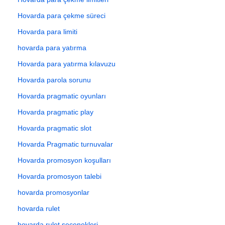
Hovarda para çekme süreci
Hovarda para limiti
hovarda para yatırma
Hovarda para yatırma kılavuzu
Hovarda parola sorunu
Hovarda pragmatic oyunları
Hovarda pragmatic play
Hovarda pragmatic slot
Hovarda Pragmatic turnuvalar
Hovarda promosyon koşulları
Hovarda promosyon talebi
hovarda promosyonlar
hovarda rulet
hovarda rulet seçenekleri