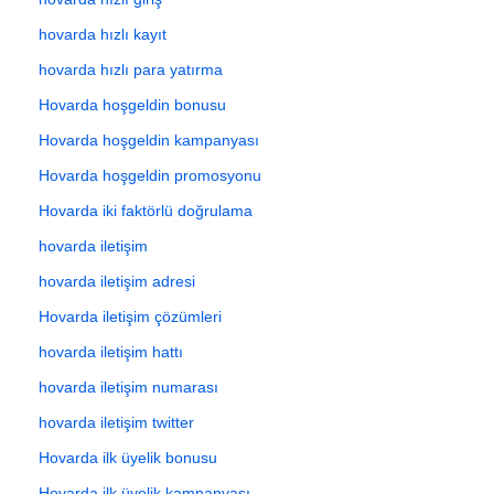
hovarda hızlı kayıt
hovarda hızlı para yatırma
Hovarda hoşgeldin bonusu
Hovarda hoşgeldin kampanyası
Hovarda hoşgeldin promosyonu
Hovarda iki faktörlü doğrulama
hovarda iletişim
hovarda iletişim adresi
Hovarda iletişim çözümleri
hovarda iletişim hattı
hovarda iletişim numarası
hovarda iletişim twitter
Hovarda ilk üyelik bonusu
Hovarda ilk üyelik kampanyası