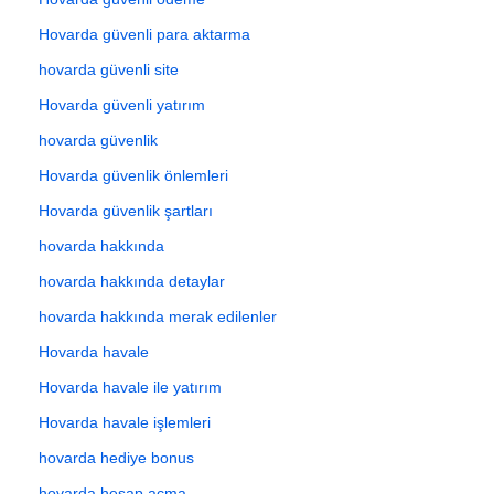
Hovarda güvenli para aktarma
hovarda güvenli site
Hovarda güvenli yatırım
hovarda güvenlik
Hovarda güvenlik önlemleri
Hovarda güvenlik şartları
hovarda hakkında
hovarda hakkında detaylar
hovarda hakkında merak edilenler
Hovarda havale
Hovarda havale ile yatırım
Hovarda havale işlemleri
hovarda hediye bonus
hovarda hesap açma