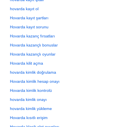
hovarda kayıt ol
Hovarda kayıt şartları
Hovarda kayıt sorunu
Hovarda kazanç fırsatları
Hovarda kazançlı bonuslar
Hovarda kazançlı oyunlar
Hovarda kilit açma
hovarda kimlik doğrulama
Hovarda kimlik hesap onayı
Hovarda kimlik kontrolü
hovarda kimlik onayı
hovarda kimlik yükleme
Hovarda kısıtlı erişim
Hovarda klasik slot oyunları