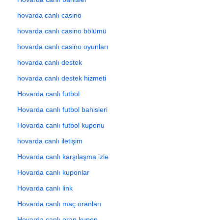
hovarda canlı casino
hovarda canlı casino bölümü
hovarda canlı casino oyunları
hovarda canlı destek
hovarda canlı destek hizmeti
Hovarda canlı futbol
Hovarda canlı futbol bahisleri
Hovarda canlı futbol kuponu
hovarda canlı iletişim
Hovarda canlı karşılaşma izle
Hovarda canlı kuponlar
Hovarda canlı link
Hovarda canlı maç oranları
Hovarda canlı oran kupon