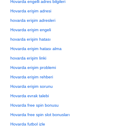
Hovarda engelli adres bilgileri
Hovarda erişim adresi
hovarda erişim adresleri
Hovarda erişim engeli
hovarda erişim hatası
Hovarda erişim hatası alma
hovarda erişim linki
Hovarda erişim problemi
Hovarda erişim rehberi
Hovarda erişim sorunu
Hovarda evrak talebi
Hovarda free spin bonusu
Hovarda free spin slot bonusları
Hovarda futbol izle