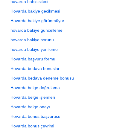
hovarda bahis sitesi
Hovarda bakiye gecikmesi
Hovarda bakiye görünmüyor
hovarda bakiye güncelleme
hovarda bakiye sorunu
hovarda bakiye yenileme
Hovarda başvuru formu
Hovarda bedava bonuslar
Hovarda bedava deneme bonusu
Hovarda belge doğrulama
Hovarda belge işlemleri
Hovarda belge onayı
Hovarda bonus başvurusu
Hovarda bonus çevrimi