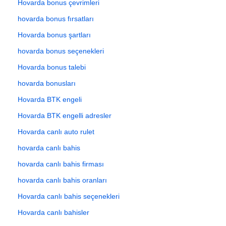
Hovarda bonus çevrimleri
hovarda bonus fırsatları
Hovarda bonus şartları
hovarda bonus seçenekleri
Hovarda bonus talebi
hovarda bonusları
Hovarda BTK engeli
Hovarda BTK engelli adresler
Hovarda canlı auto rulet
hovarda canlı bahis
hovarda canlı bahis firması
hovarda canlı bahis oranları
Hovarda canlı bahis seçenekleri
Hovarda canlı bahisler