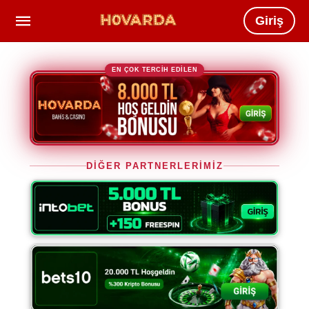
Giriş
EN ÇOK TERCİH EDİLEN
DİĞER PARTNERLERİMİZ