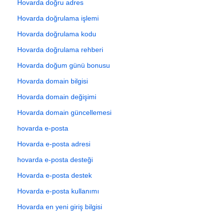
Hovarda doğru adres
Hovarda doğrulama işlemi
Hovarda doğrulama kodu
Hovarda doğrulama rehberi
Hovarda doğum günü bonusu
Hovarda domain bilgisi
Hovarda domain değişimi
Hovarda domain güncellemesi
hovarda e-posta
Hovarda e-posta adresi
hovarda e-posta desteği
Hovarda e-posta destek
Hovarda e-posta kullanımı
Hovarda en yeni giriş bilgisi