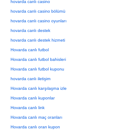
hovarda canlı casino
hovarda canlı casino bölümü
hovarda canlı casino oyunları
hovarda canlı destek
hovarda canlı destek hizmeti
Hovarda canlı futbol
Hovarda canlı futbol bahisleri
Hovarda canlı futbol kuponu
hovarda canlı iletişim
Hovarda canlı karşılaşma izle
Hovarda canlı kuponlar
Hovarda canlı link
Hovarda canlı maç oranları
Hovarda canlı oran kupon