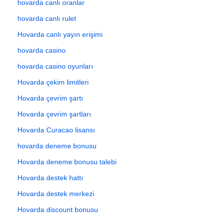
hovarda canlı oranlar
hovarda canlı rulet
Hovarda canlı yayın erişimi
hovarda casino
hovarda casino oyunları
Hovarda çekim limitleri
Hovarda çevrim şartı
Hovarda çevrim şartları
Hovarda Curacao lisansı
hovarda deneme bonusu
Hovarda deneme bonusu talebi
Hovarda destek hattı
Hovarda destek merkezi
Hovarda discount bonusu