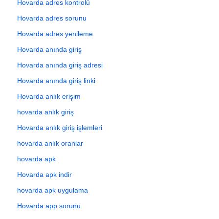
Hovarda adres kontrolü
Hovarda adres sorunu
Hovarda adres yenileme
Hovarda anında giriş
Hovarda anında giriş adresi
Hovarda anında giriş linki
Hovarda anlık erişim
hovarda anlık giriş
Hovarda anlık giriş işlemleri
hovarda anlık oranlar
hovarda apk
Hovarda apk indir
hovarda apk uygulama
Hovarda app sorunu