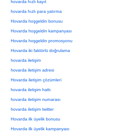
hovarda hızlı kayıt
hovarda hızlı para yatırma
Hovarda hoşgeldin bonusu
Hovarda hoşgeldin kampanyası
Hovarda hoşgeldin promosyonu
Hovarda iki faktörlü doğrulama
hovarda iletişim
hovarda iletişim adresi
Hovarda iletişim çözümleri
hovarda iletişim hattı
hovarda iletişim numarası
hovarda iletişim twitter
Hovarda ilk üyelik bonusu
Hovarda ilk üyelik kampanyası