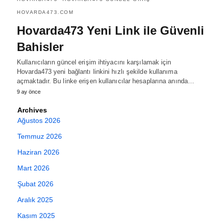
HOVARDA473.COM
Hovarda473 Yeni Link ile Güvenli
Bahisler
Kullanıcıların güncel erişim ihtiyacını karşılamak için
Hovarda473 yeni bağlantı linkini hızlı şekilde kullanıma
açmaktadır. Bu linke erişen kullanıcılar hesaplarına anında…
9 ay önce
Archives
Ağustos 2026
Temmuz 2026
Haziran 2026
Mart 2026
Şubat 2026
Aralık 2025
Kasım 2025