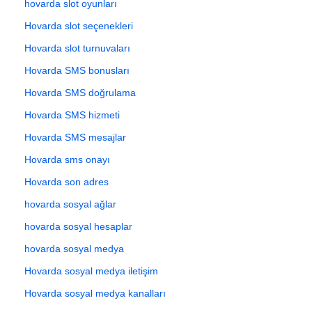
hovarda slot oyunları
Hovarda slot seçenekleri
Hovarda slot turnuvaları
Hovarda SMS bonusları
Hovarda SMS doğrulama
Hovarda SMS hizmeti
Hovarda SMS mesajlar
Hovarda sms onayı
Hovarda son adres
hovarda sosyal ağlar
hovarda sosyal hesaplar
hovarda sosyal medya
Hovarda sosyal medya iletişim
Hovarda sosyal medya kanalları