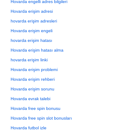
Hovarda engelli adres bilgileri
Hovarda erişim adresi
hovarda erişim adresleri
Hovarda erişim engeli
hovarda erişim hatası
Hovarda erişim hatası alma
hovarda erişim linki
Hovarda erişim problemi
Hovarda erişim rehberi
Hovarda erişim sorunu
Hovarda evrak talebi
Hovarda free spin bonusu
Hovarda free spin slot bonusları
Hovarda futbol izle