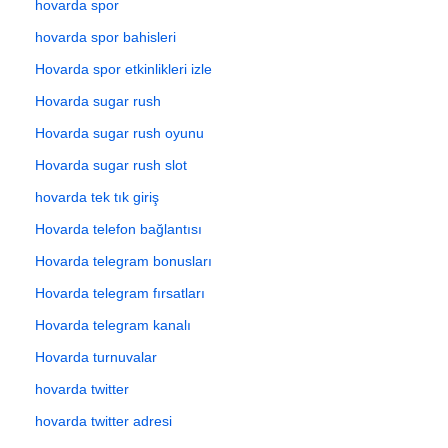
hovarda spor
hovarda spor bahisleri
Hovarda spor etkinlikleri izle
Hovarda sugar rush
Hovarda sugar rush oyunu
Hovarda sugar rush slot
hovarda tek tık giriş
Hovarda telefon bağlantısı
Hovarda telegram bonusları
Hovarda telegram fırsatları
Hovarda telegram kanalı
Hovarda turnuvalar
hovarda twitter
hovarda twitter adresi