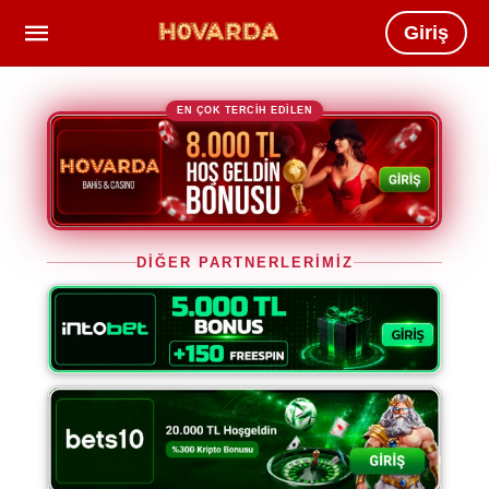
Giriş
EN ÇOK TERCİH EDİLEN
DİĞER PARTNERLERİMİZ