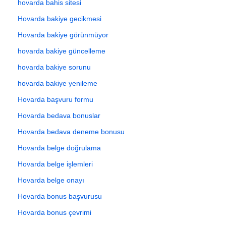
hovarda bahis sitesi
Hovarda bakiye gecikmesi
Hovarda bakiye görünmüyor
hovarda bakiye güncelleme
hovarda bakiye sorunu
hovarda bakiye yenileme
Hovarda başvuru formu
Hovarda bedava bonuslar
Hovarda bedava deneme bonusu
Hovarda belge doğrulama
Hovarda belge işlemleri
Hovarda belge onayı
Hovarda bonus başvurusu
Hovarda bonus çevrimi