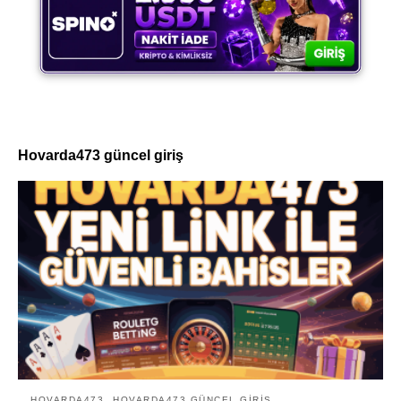
Hovarda473 güncel giriş
HOVARDA473
HOVARDA473 GÜNCEL GIRIŞ