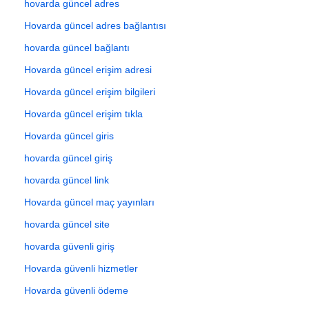
hovarda güncel adres
Hovarda güncel adres bağlantısı
hovarda güncel bağlantı
Hovarda güncel erişim adresi
Hovarda güncel erişim bilgileri
Hovarda güncel erişim tıkla
Hovarda güncel giris
hovarda güncel giriş
hovarda güncel link
Hovarda güncel maç yayınları
hovarda güncel site
hovarda güvenli giriş
Hovarda güvenli hizmetler
Hovarda güvenli ödeme