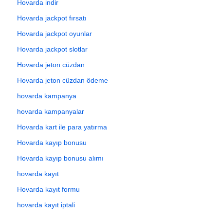
Hovarda indir
Hovarda jackpot fırsatı
Hovarda jackpot oyunlar
Hovarda jackpot slotlar
Hovarda jeton cüzdan
Hovarda jeton cüzdan ödeme
hovarda kampanya
hovarda kampanyalar
Hovarda kart ile para yatırma
Hovarda kayıp bonusu
Hovarda kayıp bonusu alımı
hovarda kayıt
Hovarda kayıt formu
hovarda kayıt iptali