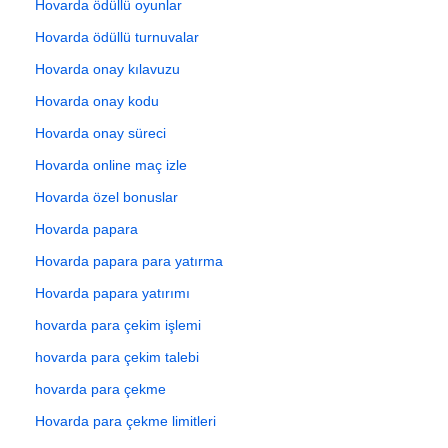
Hovarda ödüllü oyunlar
Hovarda ödüllü turnuvalar
Hovarda onay kılavuzu
Hovarda onay kodu
Hovarda onay süreci
Hovarda online maç izle
Hovarda özel bonuslar
Hovarda papara
Hovarda papara para yatırma
Hovarda papara yatırımı
hovarda para çekim işlemi
hovarda para çekim talebi
hovarda para çekme
Hovarda para çekme limitleri