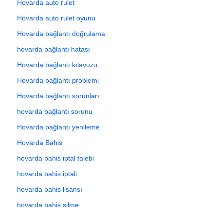
Hovarda auto rulet
Hovarda auto rulet oyunu
Hovarda bağlantı doğrulama
hovarda bağlantı hatası
Hovarda bağlantı kılavuzu
Hovarda bağlantı problemi
Hovarda bağlantı sorunları
hovarda bağlantı sorunu
Hovarda bağlantı yenileme
Hovarda Bahis
hovarda bahis iptal talebi
hovarda bahis iptali
hovarda bahis lisansı
hovarda bahis silme