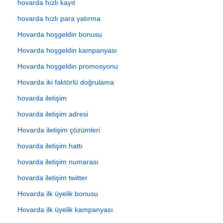
hovarda hızlı kayıt
hovarda hızlı para yatırma
Hovarda hoşgeldin bonusu
Hovarda hoşgeldin kampanyası
Hovarda hoşgeldin promosyonu
Hovarda iki faktörlü doğrulama
hovarda iletişim
hovarda iletişim adresi
Hovarda iletişim çözümleri
hovarda iletişim hattı
hovarda iletişim numarası
hovarda iletişim twitter
Hovarda ilk üyelik bonusu
Hovarda ilk üyelik kampanyası