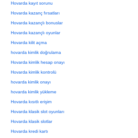
Hovarda kayıt sorunu
Hovarda kazanç fırsatları
Hovarda kazançlı bonuslar
Hovarda kazançlı oyunlar
Hovarda kilit açma
hovarda kimlik doğrulama
Hovarda kimlik hesap onayı
Hovarda kimlik kontrolü
hovarda kimlik onayı
hovarda kimlik yükleme
Hovarda kısıtlı erişim
Hovarda klasik slot oyunları
Hovarda klasik slotlar
Hovarda kredi kartı