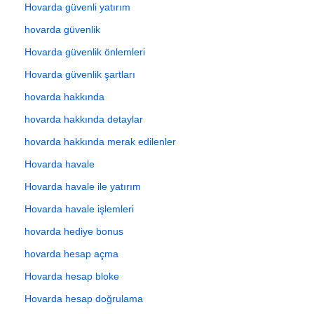
Hovarda güvenli yatırım
hovarda güvenlik
Hovarda güvenlik önlemleri
Hovarda güvenlik şartları
hovarda hakkında
hovarda hakkında detaylar
hovarda hakkında merak edilenler
Hovarda havale
Hovarda havale ile yatırım
Hovarda havale işlemleri
hovarda hediye bonus
hovarda hesap açma
Hovarda hesap bloke
Hovarda hesap doğrulama