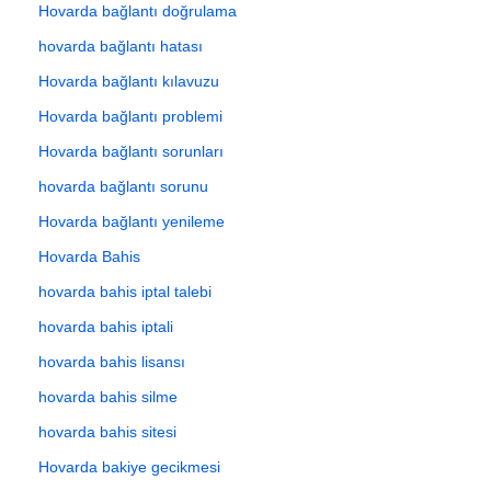
Hovarda bağlantı doğrulama
hovarda bağlantı hatası
Hovarda bağlantı kılavuzu
Hovarda bağlantı problemi
Hovarda bağlantı sorunları
hovarda bağlantı sorunu
Hovarda bağlantı yenileme
Hovarda Bahis
hovarda bahis iptal talebi
hovarda bahis iptali
hovarda bahis lisansı
hovarda bahis silme
hovarda bahis sitesi
Hovarda bakiye gecikmesi