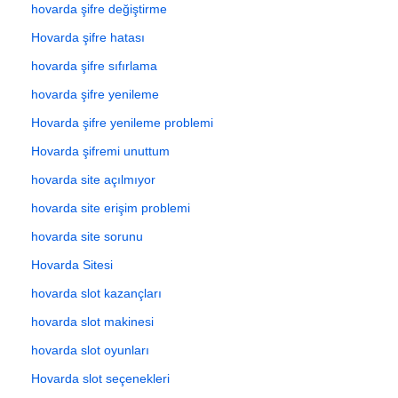
hovarda şifre değiştirme
Hovarda şifre hatası
hovarda şifre sıfırlama
hovarda şifre yenileme
Hovarda şifre yenileme problemi
Hovarda şifremi unuttum
hovarda site açılmıyor
hovarda site erişim problemi
hovarda site sorunu
Hovarda Sitesi
hovarda slot kazançları
hovarda slot makinesi
hovarda slot oyunları
Hovarda slot seçenekleri