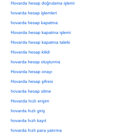
Hovarda hesap doğrulama işlemi
hovarda hesap işlemleri
hovarda hesap kapatma
Hovarda hesap kapatma işlemi
Hovarda hesap kapatma talebi
Hovarda hesap kilidi
hovarda hesap oluşturma
Hovarda hesap onayı
Hovarda hesap şifresi
hovarda hesap silme
Hovarda hızlı erişim
hovarda hızlı giriş
hovarda hızlı kayıt
hovarda hızlı para yatırma