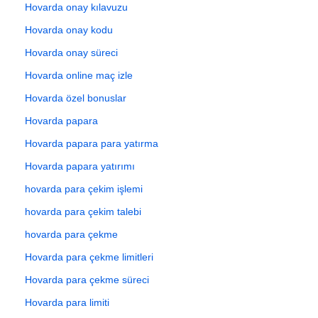
Hovarda onay kılavuzu
Hovarda onay kodu
Hovarda onay süreci
Hovarda online maç izle
Hovarda özel bonuslar
Hovarda papara
Hovarda papara para yatırma
Hovarda papara yatırımı
hovarda para çekim işlemi
hovarda para çekim talebi
hovarda para çekme
Hovarda para çekme limitleri
Hovarda para çekme süreci
Hovarda para limiti