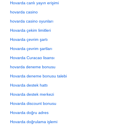
Hovarda canlı yayın erişimi
hovarda casino
hovarda casino oyunları
Hovarda çekim limitleri
Hovarda çevrim şartı
Hovarda çevrim şartları
Hovarda Curacao lisansı
hovarda deneme bonusu
Hovarda deneme bonusu talebi
Hovarda destek hattı
Hovarda destek merkezi
Hovarda discount bonusu
Hovarda doğru adres
Hovarda doğrulama işlemi