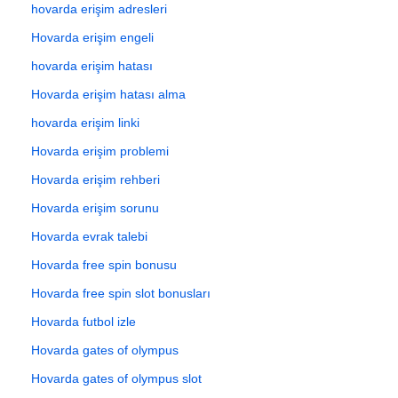
hovarda erişim adresleri
Hovarda erişim engeli
hovarda erişim hatası
Hovarda erişim hatası alma
hovarda erişim linki
Hovarda erişim problemi
Hovarda erişim rehberi
Hovarda erişim sorunu
Hovarda evrak talebi
Hovarda free spin bonusu
Hovarda free spin slot bonusları
Hovarda futbol izle
Hovarda gates of olympus
Hovarda gates of olympus slot