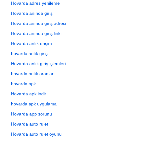
Hovarda adres yenileme
Hovarda anında giriş
Hovarda anında giriş adresi
Hovarda anında giriş linki
Hovarda anlık erişim
hovarda anlık giriş
Hovarda anlık giriş işlemleri
hovarda anlık oranlar
hovarda apk
Hovarda apk indir
hovarda apk uygulama
Hovarda app sorunu
Hovarda auto rulet
Hovarda auto rulet oyunu