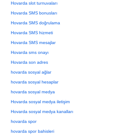
Hovarda slot turnuvaları
Hovarda SMS bonusları
Hovarda SMS doğrulama
Hovarda SMS hizmeti
Hovarda SMS mesajlar
Hovarda sms onayı
Hovarda son adres
hovarda sosyal ağlar
hovarda sosyal hesaplar
hovarda sosyal medya
Hovarda sosyal medya iletişim
Hovarda sosyal medya kanalları
hovarda spor
hovarda spor bahisleri