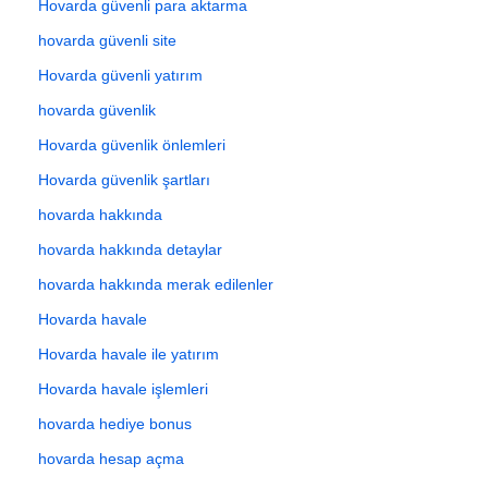
Hovarda güvenli para aktarma
hovarda güvenli site
Hovarda güvenli yatırım
hovarda güvenlik
Hovarda güvenlik önlemleri
Hovarda güvenlik şartları
hovarda hakkında
hovarda hakkında detaylar
hovarda hakkında merak edilenler
Hovarda havale
Hovarda havale ile yatırım
Hovarda havale işlemleri
hovarda hediye bonus
hovarda hesap açma