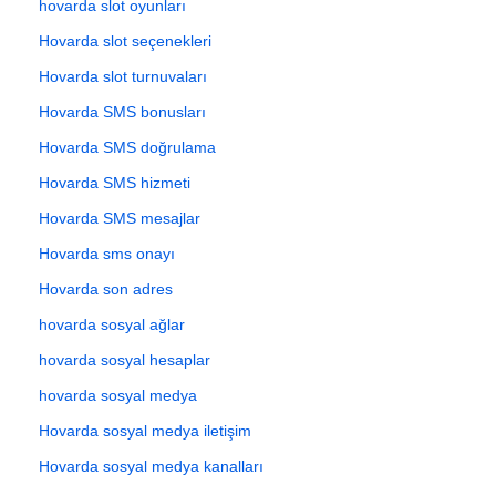
hovarda slot oyunları
Hovarda slot seçenekleri
Hovarda slot turnuvaları
Hovarda SMS bonusları
Hovarda SMS doğrulama
Hovarda SMS hizmeti
Hovarda SMS mesajlar
Hovarda sms onayı
Hovarda son adres
hovarda sosyal ağlar
hovarda sosyal hesaplar
hovarda sosyal medya
Hovarda sosyal medya iletişim
Hovarda sosyal medya kanalları