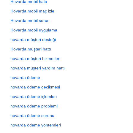
Hovarda mobil hata
Hovarda mobil maç izle
Hovarda mobil sorun
Hovarda mobil uygulama
hovarda müşteri desteği
Hovarda müşteri hattı
hovarda müşteri hizmetleri
hovarda müşteri yardım hattı
hovarda ödeme
hovarda ödeme gecikmesi
hovarda ödeme işlemleri
hovarda ödeme problemi
hovarda ödeme sorunu
hovarda ödeme yöntemleri