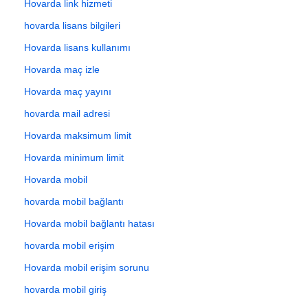
Hovarda link hizmeti
hovarda lisans bilgileri
Hovarda lisans kullanımı
Hovarda maç izle
Hovarda maç yayını
hovarda mail adresi
Hovarda maksimum limit
Hovarda minimum limit
Hovarda mobil
hovarda mobil bağlantı
Hovarda mobil bağlantı hatası
hovarda mobil erişim
Hovarda mobil erişim sorunu
hovarda mobil giriş