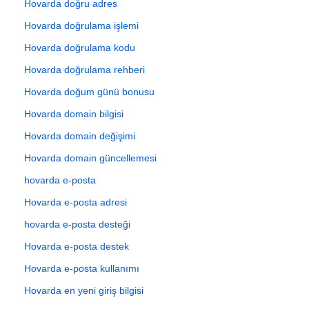
Hovarda doğru adres
Hovarda doğrulama işlemi
Hovarda doğrulama kodu
Hovarda doğrulama rehberi
Hovarda doğum günü bonusu
Hovarda domain bilgisi
Hovarda domain değişimi
Hovarda domain güncellemesi
hovarda e-posta
Hovarda e-posta adresi
hovarda e-posta desteği
Hovarda e-posta destek
Hovarda e-posta kullanımı
Hovarda en yeni giriş bilgisi