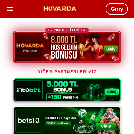
Giriş
EN ÇOK TERCİH EDİLEN
DİĞER PARTNERLERİMİZ