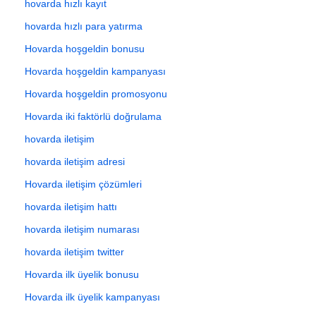
hovarda hızlı kayıt
hovarda hızlı para yatırma
Hovarda hoşgeldin bonusu
Hovarda hoşgeldin kampanyası
Hovarda hoşgeldin promosyonu
Hovarda iki faktörlü doğrulama
hovarda iletişim
hovarda iletişim adresi
Hovarda iletişim çözümleri
hovarda iletişim hattı
hovarda iletişim numarası
hovarda iletişim twitter
Hovarda ilk üyelik bonusu
Hovarda ilk üyelik kampanyası