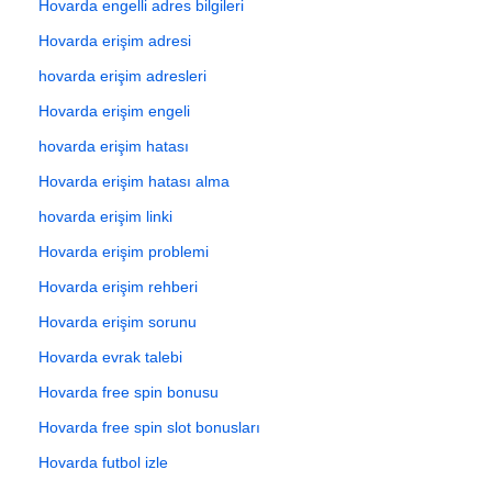
Hovarda engelli adres bilgileri
Hovarda erişim adresi
hovarda erişim adresleri
Hovarda erişim engeli
hovarda erişim hatası
Hovarda erişim hatası alma
hovarda erişim linki
Hovarda erişim problemi
Hovarda erişim rehberi
Hovarda erişim sorunu
Hovarda evrak talebi
Hovarda free spin bonusu
Hovarda free spin slot bonusları
Hovarda futbol izle