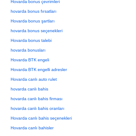
Hovarda bonus çevrimleri
hovarda bonus fırsatları
Hovarda bonus şartları
hovarda bonus seçenekleri
Hovarda bonus talebi
hovarda bonusları
Hovarda BTK engeli
Hovarda BTK engelli adresler
Hovarda canlı auto rulet
hovarda canlı bahis
hovarda canlı bahis firması
hovarda canlı bahis oranları
Hovarda canlı bahis seçenekleri
Hovarda canlı bahisler