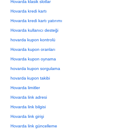
Hovarda klasik slotlar
Hovarda kredi kartı
Hovarda kredi kartı yatırımı
Hovarda kullanıcı desteği
hovarda kupon kontrolü
Hovarda kupon oranları
Hovarda kupon oynama
hovarda kupon sorgulama
hovarda kupon takibi
Hovarda limitler
Hovarda link adresi
Hovarda link bilgisi
Hovarda link girişi
Hovarda link güncelleme