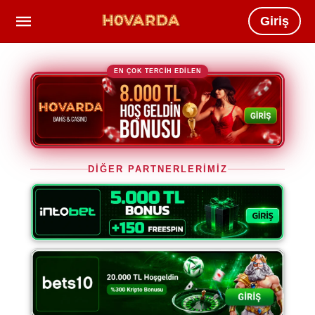
Giriş
EN ÇOK TERCİH EDİLEN
DİĞER PARTNERLERİMİZ