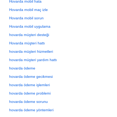
Hovarda mobil hata
Hovarda mobil maç izle
Hovarda mobil sorun
Hovarda mobil uygulama
hovarda müşteri desteği
Hovarda müşteri hattı
hovarda müşteri hizmetleri
hovarda müşteri yardım hattı
hovarda ödeme
hovarda ödeme gecikmesi
hovarda ödeme işlemleri
hovarda ödeme problemi
hovarda ödeme sorunu
hovarda ödeme yöntemleri