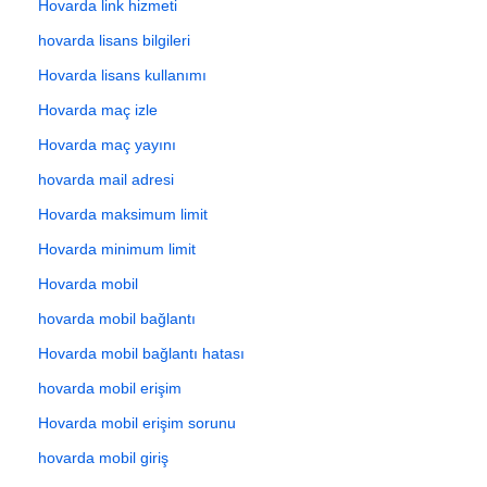
Hovarda link hizmeti
hovarda lisans bilgileri
Hovarda lisans kullanımı
Hovarda maç izle
Hovarda maç yayını
hovarda mail adresi
Hovarda maksimum limit
Hovarda minimum limit
Hovarda mobil
hovarda mobil bağlantı
Hovarda mobil bağlantı hatası
hovarda mobil erişim
Hovarda mobil erişim sorunu
hovarda mobil giriş