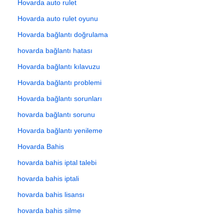
Hovarda auto rulet
Hovarda auto rulet oyunu
Hovarda bağlantı doğrulama
hovarda bağlantı hatası
Hovarda bağlantı kılavuzu
Hovarda bağlantı problemi
Hovarda bağlantı sorunları
hovarda bağlantı sorunu
Hovarda bağlantı yenileme
Hovarda Bahis
hovarda bahis iptal talebi
hovarda bahis iptali
hovarda bahis lisansı
hovarda bahis silme