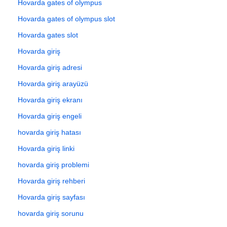
Hovarda gates of olympus
Hovarda gates of olympus slot
Hovarda gates slot
Hovarda giriş
Hovarda giriş adresi
Hovarda giriş arayüzü
Hovarda giriş ekranı
Hovarda giriş engeli
hovarda giriş hatası
Hovarda giriş linki
hovarda giriş problemi
Hovarda giriş rehberi
Hovarda giriş sayfası
hovarda giriş sorunu