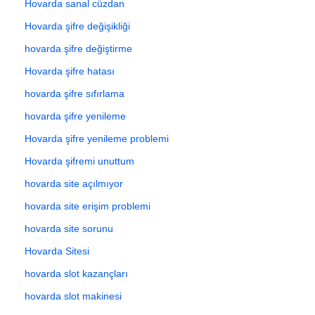
Hovarda sanal cüzdan
Hovarda şifre değişikliği
hovarda şifre değiştirme
Hovarda şifre hatası
hovarda şifre sıfırlama
hovarda şifre yenileme
Hovarda şifre yenileme problemi
Hovarda şifremi unuttum
hovarda site açılmıyor
hovarda site erişim problemi
hovarda site sorunu
Hovarda Sitesi
hovarda slot kazançları
hovarda slot makinesi