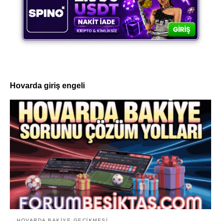
Hovarda giriş engeli
HOVARDA BAKIYE GECIKMESI