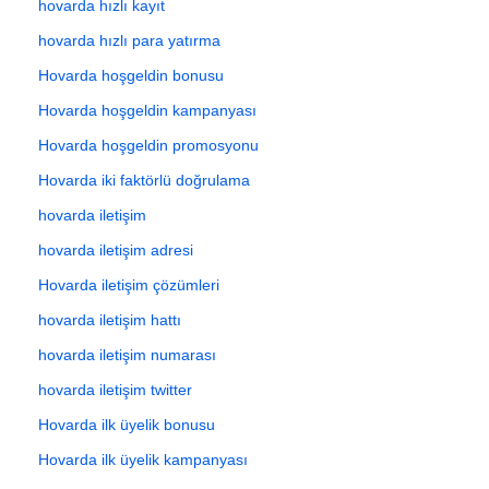
hovarda hızlı kayıt
hovarda hızlı para yatırma
Hovarda hoşgeldin bonusu
Hovarda hoşgeldin kampanyası
Hovarda hoşgeldin promosyonu
Hovarda iki faktörlü doğrulama
hovarda iletişim
hovarda iletişim adresi
Hovarda iletişim çözümleri
hovarda iletişim hattı
hovarda iletişim numarası
hovarda iletişim twitter
Hovarda ilk üyelik bonusu
Hovarda ilk üyelik kampanyası