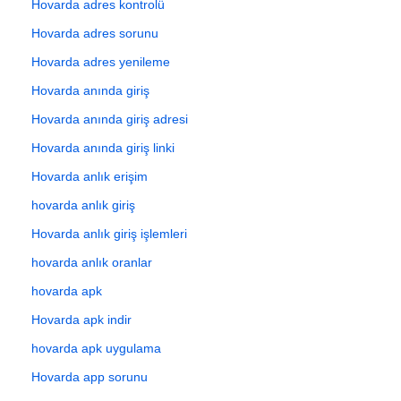
Hovarda adres kontrolü
Hovarda adres sorunu
Hovarda adres yenileme
Hovarda anında giriş
Hovarda anında giriş adresi
Hovarda anında giriş linki
Hovarda anlık erişim
hovarda anlık giriş
Hovarda anlık giriş işlemleri
hovarda anlık oranlar
hovarda apk
Hovarda apk indir
hovarda apk uygulama
Hovarda app sorunu