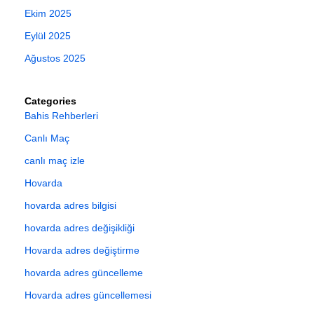
Ekim 2025
Eylül 2025
Ağustos 2025
Categories
Bahis Rehberleri
Canlı Maç
canlı maç izle
Hovarda
hovarda adres bilgisi
hovarda adres değişikliği
Hovarda adres değiştirme
hovarda adres güncelleme
Hovarda adres güncellemesi