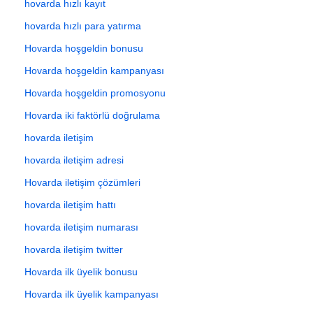
hovarda hızlı kayıt
hovarda hızlı para yatırma
Hovarda hoşgeldin bonusu
Hovarda hoşgeldin kampanyası
Hovarda hoşgeldin promosyonu
Hovarda iki faktörlü doğrulama
hovarda iletişim
hovarda iletişim adresi
Hovarda iletişim çözümleri
hovarda iletişim hattı
hovarda iletişim numarası
hovarda iletişim twitter
Hovarda ilk üyelik bonusu
Hovarda ilk üyelik kampanyası