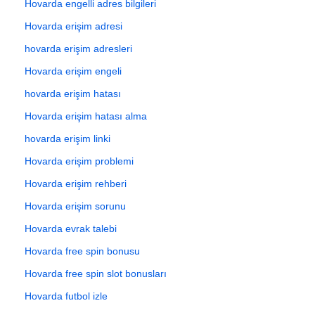
Hovarda engelli adres bilgileri
Hovarda erişim adresi
hovarda erişim adresleri
Hovarda erişim engeli
hovarda erişim hatası
Hovarda erişim hatası alma
hovarda erişim linki
Hovarda erişim problemi
Hovarda erişim rehberi
Hovarda erişim sorunu
Hovarda evrak talebi
Hovarda free spin bonusu
Hovarda free spin slot bonusları
Hovarda futbol izle