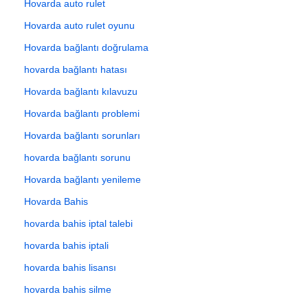
Hovarda auto rulet
Hovarda auto rulet oyunu
Hovarda bağlantı doğrulama
hovarda bağlantı hatası
Hovarda bağlantı kılavuzu
Hovarda bağlantı problemi
Hovarda bağlantı sorunları
hovarda bağlantı sorunu
Hovarda bağlantı yenileme
Hovarda Bahis
hovarda bahis iptal talebi
hovarda bahis iptali
hovarda bahis lisansı
hovarda bahis silme