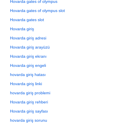
Hovarda gates of olympus
Hovarda gates of olympus slot
Hovarda gates slot
Hovarda giriş
Hovarda giriş adresi
Hovarda giriş arayüzü
Hovarda giriş ekranı
Hovarda giriş engeli
hovarda giriş hatası
Hovarda giriş linki
hovarda giriş problemi
Hovarda giriş rehberi
Hovarda giriş sayfası
hovarda giriş sorunu