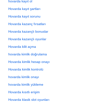
hovarda kayıt ol
Hovarda kayıt şartları
Hovarda kayıt sorunu
Hovarda kazanç fırsatları
Hovarda kazançlı bonuslar
Hovarda kazançlı oyunlar
Hovarda kilit açma
hovarda kimlik doğrulama
Hovarda kimlik hesap onayı
Hovarda kimlik kontrolü
hovarda kimlik onayı
hovarda kimlik yükleme
Hovarda kısıtlı erişim
Hovarda klasik slot oyunları