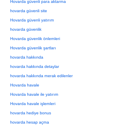
Hovarda güvenli para aktarma
hovarda güvenli site
Hovarda güvenli yatırım
hovarda güvenlik
Hovarda güvenlik önlemleri
Hovarda güvenlik şartları
hovarda hakkında
hovarda hakkında detaylar
hovarda hakkında merak edilenler
Hovarda havale
Hovarda havale ile yatırım
Hovarda havale işlemleri
hovarda hediye bonus
hovarda hesap açma