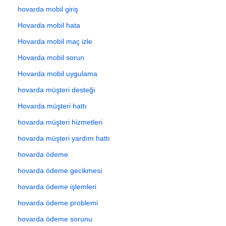
hovarda mobil giriş
Hovarda mobil hata
Hovarda mobil maç izle
Hovarda mobil sorun
Hovarda mobil uygulama
hovarda müşteri desteği
Hovarda müşteri hattı
hovarda müşteri hizmetleri
hovarda müşteri yardım hattı
hovarda ödeme
hovarda ödeme gecikmesi
hovarda ödeme işlemleri
hovarda ödeme problemi
hovarda ödeme sorunu