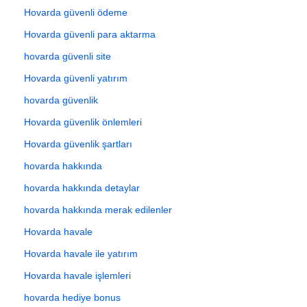
Hovarda güvenli ödeme
Hovarda güvenli para aktarma
hovarda güvenli site
Hovarda güvenli yatırım
hovarda güvenlik
Hovarda güvenlik önlemleri
Hovarda güvenlik şartları
hovarda hakkında
hovarda hakkında detaylar
hovarda hakkında merak edilenler
Hovarda havale
Hovarda havale ile yatırım
Hovarda havale işlemleri
hovarda hediye bonus