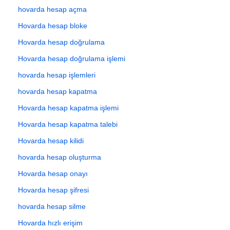
hovarda hesap açma
Hovarda hesap bloke
Hovarda hesap doğrulama
Hovarda hesap doğrulama işlemi
hovarda hesap işlemleri
hovarda hesap kapatma
Hovarda hesap kapatma işlemi
Hovarda hesap kapatma talebi
Hovarda hesap kilidi
hovarda hesap oluşturma
Hovarda hesap onayı
Hovarda hesap şifresi
hovarda hesap silme
Hovarda hızlı erişim