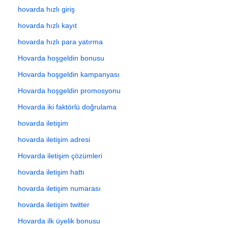
hovarda hızlı giriş
hovarda hızlı kayıt
hovarda hızlı para yatırma
Hovarda hoşgeldin bonusu
Hovarda hoşgeldin kampanyası
Hovarda hoşgeldin promosyonu
Hovarda iki faktörlü doğrulama
hovarda iletişim
hovarda iletişim adresi
Hovarda iletişim çözümleri
hovarda iletişim hattı
hovarda iletişim numarası
hovarda iletişim twitter
Hovarda ilk üyelik bonusu