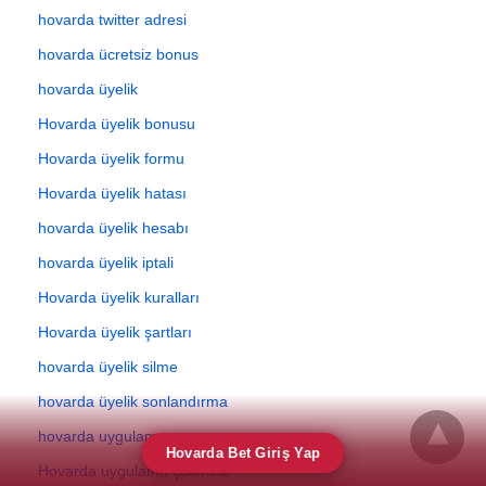
hovarda twitter adresi
hovarda ücretsiz bonus
hovarda üyelik
Hovarda üyelik bonusu
Hovarda üyelik formu
Hovarda üyelik hatası
hovarda üyelik hesabı
hovarda üyelik iptali
Hovarda üyelik kuralları
Hovarda üyelik şartları
hovarda üyelik silme
hovarda üyelik sonlandırma
hovarda uygulama
Hovarda Bet Giriş Yap
Hovarda uygulama çökmesi