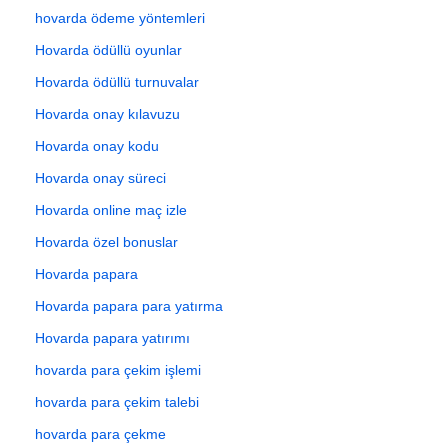
hovarda ödeme yöntemleri
Hovarda ödüllü oyunlar
Hovarda ödüllü turnuvalar
Hovarda onay kılavuzu
Hovarda onay kodu
Hovarda onay süreci
Hovarda online maç izle
Hovarda özel bonuslar
Hovarda papara
Hovarda papara para yatırma
Hovarda papara yatırımı
hovarda para çekim işlemi
hovarda para çekim talebi
hovarda para çekme