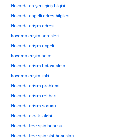
Hovarda en yeni giriş bilgisi
Hovarda engelli adres bilgileri
Hovarda erişim adresi
hovarda erişim adresleri
Hovarda erişim engeli
hovarda erişim hatası
Hovarda erişim hatası alma
hovarda erişim linki
Hovarda erişim problemi
Hovarda erişim rehberi
Hovarda erişim sorunu
Hovarda evrak talebi
Hovarda free spin bonusu
Hovarda free spin slot bonusları