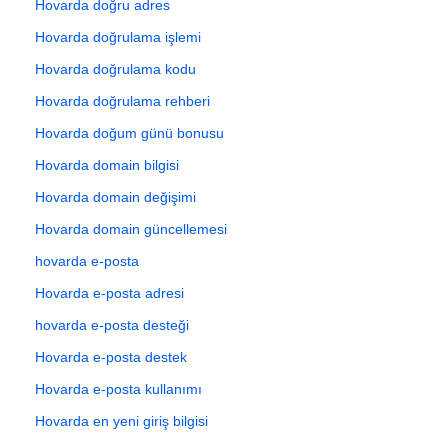
Hovarda doğru adres
Hovarda doğrulama işlemi
Hovarda doğrulama kodu
Hovarda doğrulama rehberi
Hovarda doğum günü bonusu
Hovarda domain bilgisi
Hovarda domain değişimi
Hovarda domain güncellemesi
hovarda e-posta
Hovarda e-posta adresi
hovarda e-posta desteği
Hovarda e-posta destek
Hovarda e-posta kullanımı
Hovarda en yeni giriş bilgisi