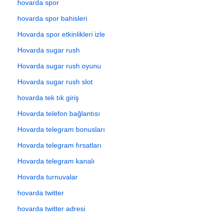
hovarda spor
hovarda spor bahisleri
Hovarda spor etkinlikleri izle
Hovarda sugar rush
Hovarda sugar rush oyunu
Hovarda sugar rush slot
hovarda tek tık giriş
Hovarda telefon bağlantısı
Hovarda telegram bonusları
Hovarda telegram fırsatları
Hovarda telegram kanalı
Hovarda turnuvalar
hovarda twitter
hovarda twitter adresi