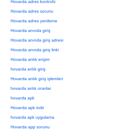
Hovarda adres kontrolü
Hovarda adres sorunu
Hovarda adres yenileme
Hovarda anında giriş
Hovarda anında giriş adresi
Hovarda anında giriş linki
Hovarda anlık erişim
hovarda anlık giriş
Hovarda anlık giriş işlemleri
hovarda anlık oranlar
hovarda apk
Hovarda apk indir
hovarda apk uygulama
Hovarda app sorunu