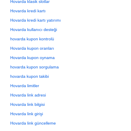
Hovarda klasik slotlar
Hovarda kredi kartı
Hovarda kredi kartı yatırımı
Hovarda kullanıcı desteği
hovarda kupon kontrolü
Hovarda kupon oranları
Hovarda kupon oynama
hovarda kupon sorgulama
hovarda kupon takibi
Hovarda limitler
Hovarda link adresi
Hovarda link bilgisi
Hovarda link girişi
Hovarda link güncelleme