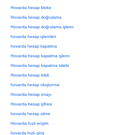
Hovarda hesap bloke
Hovarda hesap doğrulama
Hovarda hesap doğrulama işlemi
hovarda hesap işlemleri
hovarda hesap kapatma
Hovarda hesap kapatma işlemi
Hovarda hesap kapatma talebi
Hovarda hesap kilidi
hovarda hesap oluşturma
Hovarda hesap onayı
Hovarda hesap şifresi
hovarda hesap silme
Hovarda hızlı erişim
hovarda hızlı giriş