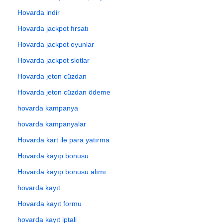
Hovarda indir
Hovarda jackpot fırsatı
Hovarda jackpot oyunlar
Hovarda jackpot slotlar
Hovarda jeton cüzdan
Hovarda jeton cüzdan ödeme
hovarda kampanya
hovarda kampanyalar
Hovarda kart ile para yatırma
Hovarda kayıp bonusu
Hovarda kayıp bonusu alımı
hovarda kayıt
Hovarda kayıt formu
hovarda kayıt iptali