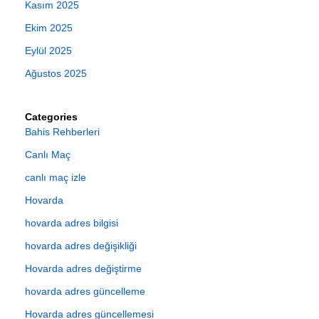
Kasım 2025
Ekim 2025
Eylül 2025
Ağustos 2025
Categories
Bahis Rehberleri
Canlı Maç
canlı maç izle
Hovarda
hovarda adres bilgisi
hovarda adres değişikliği
Hovarda adres değiştirme
hovarda adres güncelleme
Hovarda adres güncellemesi