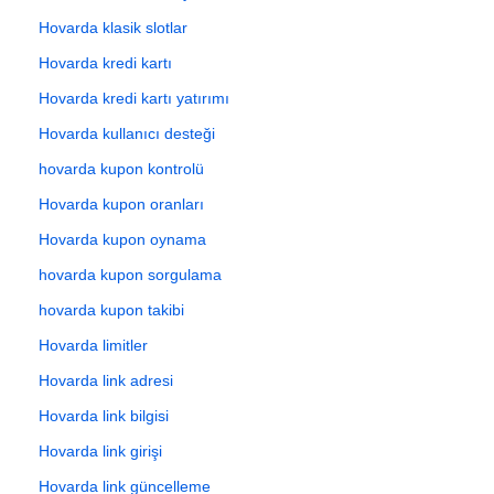
Hovarda klasik slotlar
Hovarda kredi kartı
Hovarda kredi kartı yatırımı
Hovarda kullanıcı desteği
hovarda kupon kontrolü
Hovarda kupon oranları
Hovarda kupon oynama
hovarda kupon sorgulama
hovarda kupon takibi
Hovarda limitler
Hovarda link adresi
Hovarda link bilgisi
Hovarda link girişi
Hovarda link güncelleme