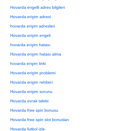
Hovarda engelli adres bilgileri
Hovarda erişim adresi
hovarda erişim adresleri
Hovarda erişim engeli
hovarda erişim hatası
Hovarda erişim hatası alma
hovarda erişim linki
Hovarda erişim problemi
Hovarda erişim rehberi
Hovarda erişim sorunu
Hovarda evrak talebi
Hovarda free spin bonusu
Hovarda free spin slot bonusları
Hovarda futbol izle