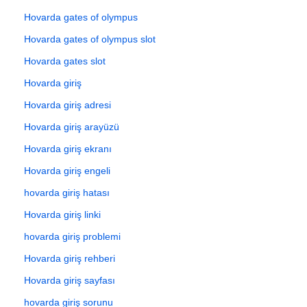
Hovarda gates of olympus
Hovarda gates of olympus slot
Hovarda gates slot
Hovarda giriş
Hovarda giriş adresi
Hovarda giriş arayüzü
Hovarda giriş ekranı
Hovarda giriş engeli
hovarda giriş hatası
Hovarda giriş linki
hovarda giriş problemi
Hovarda giriş rehberi
Hovarda giriş sayfası
hovarda giriş sorunu