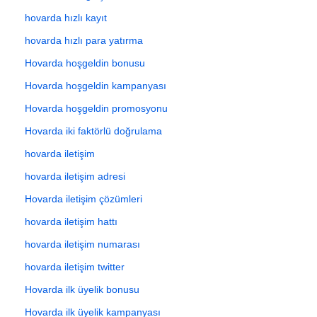
hovarda hızlı kayıt
hovarda hızlı para yatırma
Hovarda hoşgeldin bonusu
Hovarda hoşgeldin kampanyası
Hovarda hoşgeldin promosyonu
Hovarda iki faktörlü doğrulama
hovarda iletişim
hovarda iletişim adresi
Hovarda iletişim çözümleri
hovarda iletişim hattı
hovarda iletişim numarası
hovarda iletişim twitter
Hovarda ilk üyelik bonusu
Hovarda ilk üyelik kampanyası