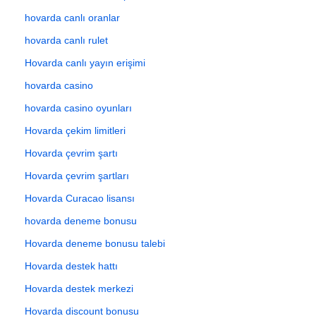
hovarda canlı oranlar
hovarda canlı rulet
Hovarda canlı yayın erişimi
hovarda casino
hovarda casino oyunları
Hovarda çekim limitleri
Hovarda çevrim şartı
Hovarda çevrim şartları
Hovarda Curacao lisansı
hovarda deneme bonusu
Hovarda deneme bonusu talebi
Hovarda destek hattı
Hovarda destek merkezi
Hovarda discount bonusu