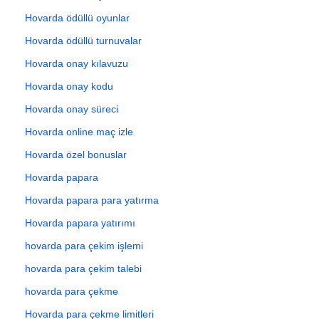
Hovarda ödüllü oyunlar
Hovarda ödüllü turnuvalar
Hovarda onay kılavuzu
Hovarda onay kodu
Hovarda onay süreci
Hovarda online maç izle
Hovarda özel bonuslar
Hovarda papara
Hovarda papara para yatırma
Hovarda papara yatırımı
hovarda para çekim işlemi
hovarda para çekim talebi
hovarda para çekme
Hovarda para çekme limitleri