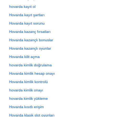
hovarda kayıt ol
Hovarda kayıt şartları
Hovarda kayıt sorunu
Hovarda kazanç fırsatları
Hovarda kazançlı bonuslar
Hovarda kazançlı oyunlar
Hovarda kilit açma
hovarda kimlik doğrulama
Hovarda kimlik hesap onayı
Hovarda kimlik kontrolü
hovarda kimlik onayı
hovarda kimlik yükleme
Hovarda kısıtlı erişim
Hovarda klasik slot oyunları