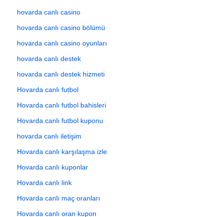
hovarda canlı casino
hovarda canlı casino bölümü
hovarda canlı casino oyunları
hovarda canlı destek
hovarda canlı destek hizmeti
Hovarda canlı futbol
Hovarda canlı futbol bahisleri
Hovarda canlı futbol kuponu
hovarda canlı iletişim
Hovarda canlı karşılaşma izle
Hovarda canlı kuponlar
Hovarda canlı link
Hovarda canlı maç oranları
Hovarda canlı oran kupon