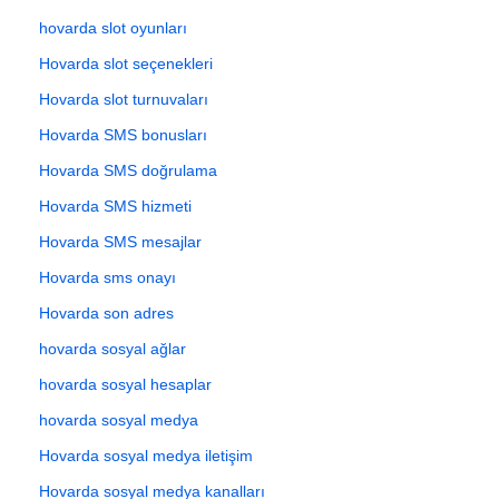
hovarda slot oyunları
Hovarda slot seçenekleri
Hovarda slot turnuvaları
Hovarda SMS bonusları
Hovarda SMS doğrulama
Hovarda SMS hizmeti
Hovarda SMS mesajlar
Hovarda sms onayı
Hovarda son adres
hovarda sosyal ağlar
hovarda sosyal hesaplar
hovarda sosyal medya
Hovarda sosyal medya iletişim
Hovarda sosyal medya kanalları