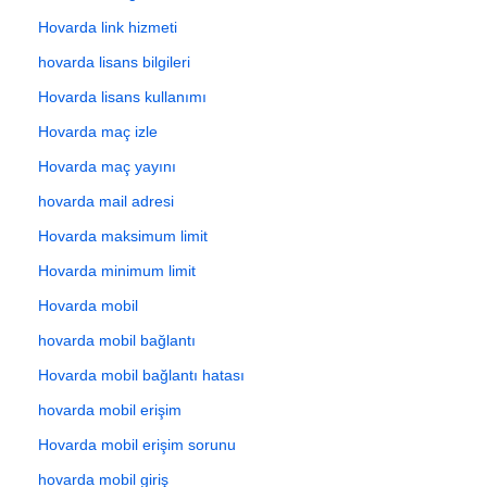
Hovarda link hizmeti
hovarda lisans bilgileri
Hovarda lisans kullanımı
Hovarda maç izle
Hovarda maç yayını
hovarda mail adresi
Hovarda maksimum limit
Hovarda minimum limit
Hovarda mobil
hovarda mobil bağlantı
Hovarda mobil bağlantı hatası
hovarda mobil erişim
Hovarda mobil erişim sorunu
hovarda mobil giriş