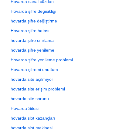
Hovarda sanal cüzdan
Hovarda şifre değişikliği
hovarda şifre değiştirme
Hovarda şifre hatası
hovarda şifre sıfırlama
hovarda şifre yenileme
Hovarda şifre yenileme problemi
Hovarda şifremi unuttum
hovarda site açılmıyor
hovarda site erişim problemi
hovarda site sorunu
Hovarda Sitesi
hovarda slot kazançları
hovarda slot makinesi