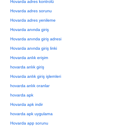
Hovarda adres kontrolü
Hovarda adres sorunu
Hovarda adres yenileme
Hovarda anında giriş
Hovarda anında giriş adresi
Hovarda anında giriş linki
Hovarda anlık erişim
hovarda anlık giriş
Hovarda anlık giriş işlemleri
hovarda anlık oranlar
hovarda apk
Hovarda apk indir
hovarda apk uygulama
Hovarda app sorunu