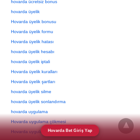
hovarda ücretsiz bonus
hovarda üyelik
Hovarda üyelik bonusu
Hovarda üyelik formu
Hovarda üyelik hatası
hovarda üyelik hesabı
hovarda üyelik iptali
Hovarda üyelik kuralları
Hovarda üyelik şartları
hovarda üyelik silme
hovarda üyelik sonlandırma
hovarda uygulama
Hovarda uygulama çökmesi
Hovarda Bet Giriş Yap
Hovarda uygulama giriş problemi