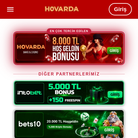
Giriş
EN ÇOK TERCİH EDİLEN
DİĞER PARTNERLERİMİZ