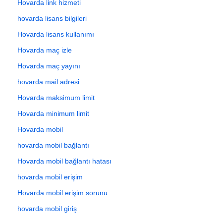
Hovarda link hizmeti
hovarda lisans bilgileri
Hovarda lisans kullanımı
Hovarda maç izle
Hovarda maç yayını
hovarda mail adresi
Hovarda maksimum limit
Hovarda minimum limit
Hovarda mobil
hovarda mobil bağlantı
Hovarda mobil bağlantı hatası
hovarda mobil erişim
Hovarda mobil erişim sorunu
hovarda mobil giriş