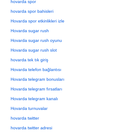
hovarda spor
hovarda spor bahisleri
Hovarda spor etkinlikleri izle
Hovarda sugar rush
Hovarda sugar rush oyunu
Hovarda sugar rush slot
hovarda tek tık giriş
Hovarda telefon bağlantısı
Hovarda telegram bonusları
Hovarda telegram fırsatları
Hovarda telegram kanalı
Hovarda turnuvalar
hovarda twitter
hovarda twitter adresi