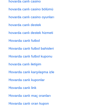
hovarda canlı casino
hovarda canlı casino bölümü
hovarda canlı casino oyunları
hovarda canlı destek
hovarda canlı destek hizmeti
Hovarda canlı futbol
Hovarda canlı futbol bahisleri
Hovarda canlı futbol kuponu
hovarda canlı iletişim
Hovarda canlı karşılaşma izle
Hovarda canlı kuponlar
Hovarda canlı link
Hovarda canlı maç oranları
Hovarda canlı oran kupon