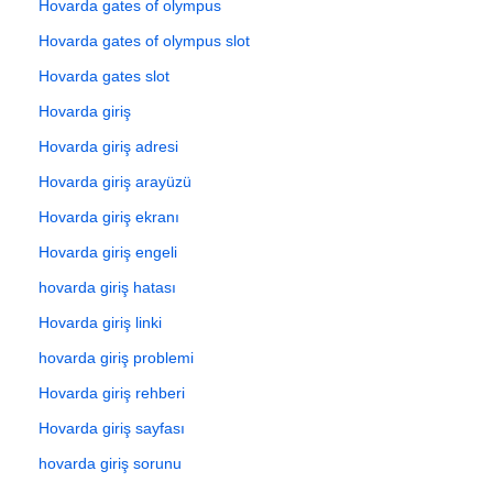
Hovarda gates of olympus
Hovarda gates of olympus slot
Hovarda gates slot
Hovarda giriş
Hovarda giriş adresi
Hovarda giriş arayüzü
Hovarda giriş ekranı
Hovarda giriş engeli
hovarda giriş hatası
Hovarda giriş linki
hovarda giriş problemi
Hovarda giriş rehberi
Hovarda giriş sayfası
hovarda giriş sorunu