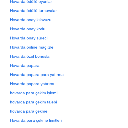
Hovarda ödüllü oyunlar
Hovarda ödüllü turnuvalar
Hovarda onay kılavuzu
Hovarda onay kodu
Hovarda onay süreci
Hovarda online maç izle
Hovarda özel bonuslar
Hovarda papara
Hovarda papara para yatırma
Hovarda papara yatırımı
hovarda para çekim işlemi
hovarda para çekim talebi
hovarda para çekme
Hovarda para çekme limitleri