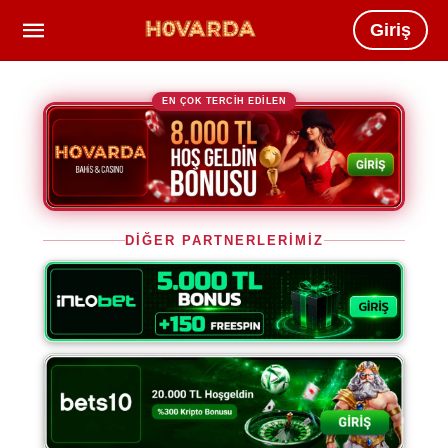
Giriş
EN ÇOK TERCİH EDİLEN
DİĞER PARTNERLERİMİZ