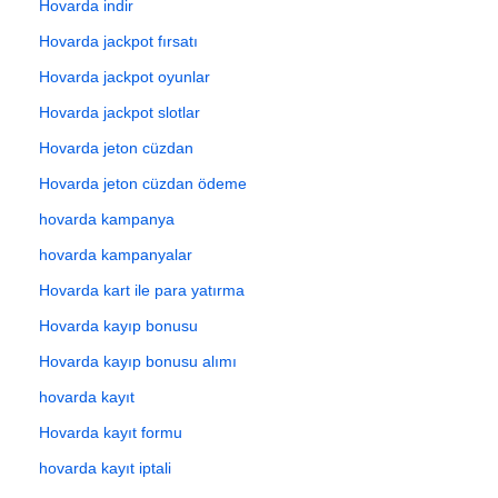
Hovarda indir
Hovarda jackpot fırsatı
Hovarda jackpot oyunlar
Hovarda jackpot slotlar
Hovarda jeton cüzdan
Hovarda jeton cüzdan ödeme
hovarda kampanya
hovarda kampanyalar
Hovarda kart ile para yatırma
Hovarda kayıp bonusu
Hovarda kayıp bonusu alımı
hovarda kayıt
Hovarda kayıt formu
hovarda kayıt iptali