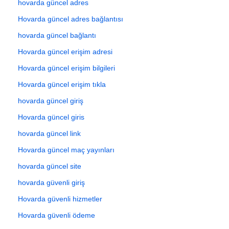
hovarda güncel adres
Hovarda güncel adres bağlantısı
hovarda güncel bağlantı
Hovarda güncel erişim adresi
Hovarda güncel erişim bilgileri
Hovarda güncel erişim tıkla
hovarda güncel giriş
Hovarda güncel giris
hovarda güncel link
Hovarda güncel maç yayınları
hovarda güncel site
hovarda güvenli giriş
Hovarda güvenli hizmetler
Hovarda güvenli ödeme