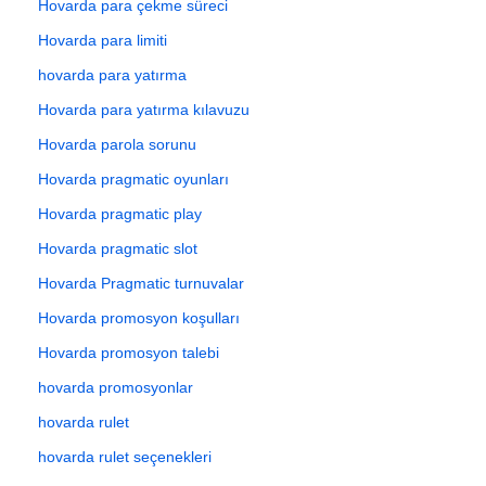
Hovarda para çekme süreci
Hovarda para limiti
hovarda para yatırma
Hovarda para yatırma kılavuzu
Hovarda parola sorunu
Hovarda pragmatic oyunları
Hovarda pragmatic play
Hovarda pragmatic slot
Hovarda Pragmatic turnuvalar
Hovarda promosyon koşulları
Hovarda promosyon talebi
hovarda promosyonlar
hovarda rulet
hovarda rulet seçenekleri