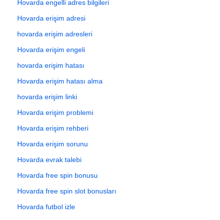
Hovarda engelli adres bilgileri
Hovarda erişim adresi
hovarda erişim adresleri
Hovarda erişim engeli
hovarda erişim hatası
Hovarda erişim hatası alma
hovarda erişim linki
Hovarda erişim problemi
Hovarda erişim rehberi
Hovarda erişim sorunu
Hovarda evrak talebi
Hovarda free spin bonusu
Hovarda free spin slot bonusları
Hovarda futbol izle