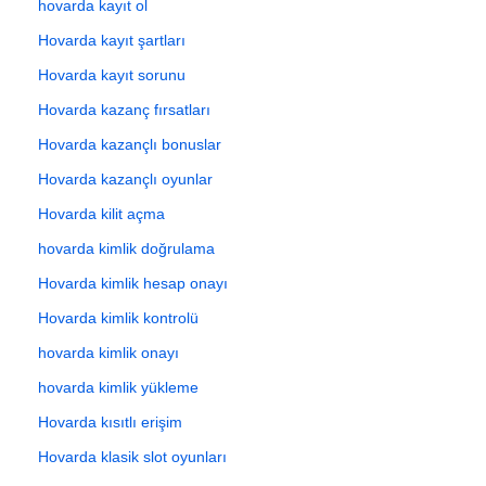
hovarda kayıt ol
Hovarda kayıt şartları
Hovarda kayıt sorunu
Hovarda kazanç fırsatları
Hovarda kazançlı bonuslar
Hovarda kazançlı oyunlar
Hovarda kilit açma
hovarda kimlik doğrulama
Hovarda kimlik hesap onayı
Hovarda kimlik kontrolü
hovarda kimlik onayı
hovarda kimlik yükleme
Hovarda kısıtlı erişim
Hovarda klasik slot oyunları