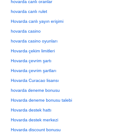
hovarda canlı oranlar
hovarda canlı rulet
Hovarda canlı yayın erişimi
hovarda casino
hovarda casino oyunları
Hovarda çekim limitleri
Hovarda çevrim şartı
Hovarda çevrim şartları
Hovarda Curacao lisansı
hovarda deneme bonusu
Hovarda deneme bonusu talebi
Hovarda destek hattı
Hovarda destek merkezi
Hovarda discount bonusu