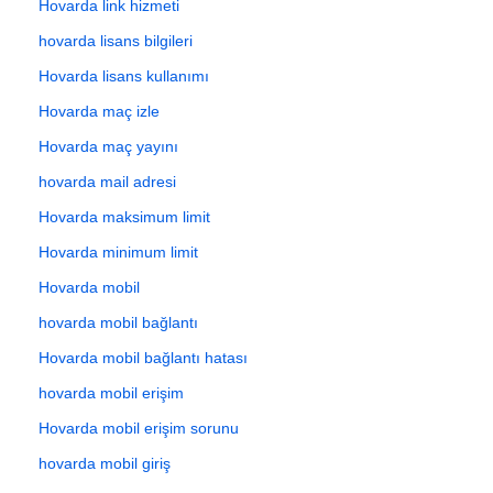
Hovarda link hizmeti
hovarda lisans bilgileri
Hovarda lisans kullanımı
Hovarda maç izle
Hovarda maç yayını
hovarda mail adresi
Hovarda maksimum limit
Hovarda minimum limit
Hovarda mobil
hovarda mobil bağlantı
Hovarda mobil bağlantı hatası
hovarda mobil erişim
Hovarda mobil erişim sorunu
hovarda mobil giriş