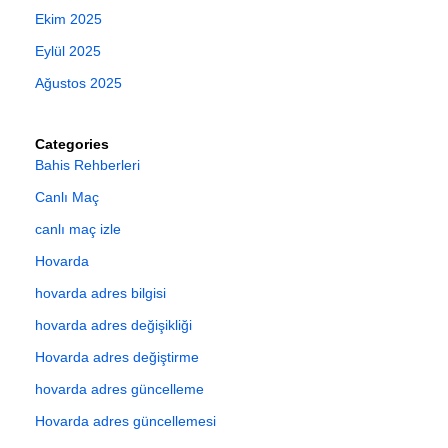
Ekim 2025
Eylül 2025
Ağustos 2025
Categories
Bahis Rehberleri
Canlı Maç
canlı maç izle
Hovarda
hovarda adres bilgisi
hovarda adres değişikliği
Hovarda adres değiştirme
hovarda adres güncelleme
Hovarda adres güncellemesi