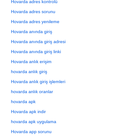
Hovarda adres kontrolü
Hovarda adres sorunu
Hovarda adres yenileme
Hovarda anında giriş
Hovarda anında giriş adresi
Hovarda anında giriş linki
Hovarda anlık erişim
hovarda anlık giriş
Hovarda anlık giriş işlemleri
hovarda anlık oranlar
hovarda apk
Hovarda apk indir
hovarda apk uygulama
Hovarda app sorunu