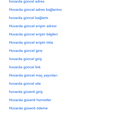
hovarda güncel adres
Hovarda güncel adres bağlantısı
hovarda güncel bağlantı
Hovarda güncel erişim adresi
Hovarda güncel erişim bilgileri
Hovarda güncel erişim tıkla
Hovarda güncel giris
hovarda güncel giriş
hovarda güncel link
Hovarda güncel maç yayınları
hovarda güncel site
hovarda güvenli giriş
Hovarda güvenli hizmetler
Hovarda güvenli ödeme