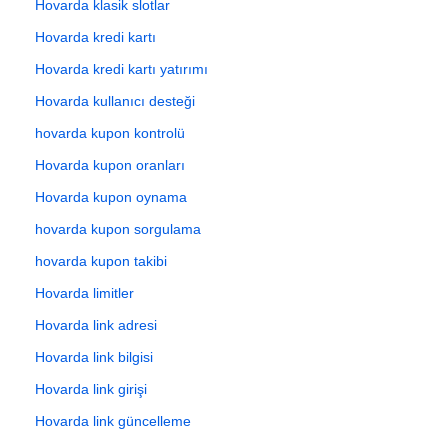
Hovarda klasik slotlar
Hovarda kredi kartı
Hovarda kredi kartı yatırımı
Hovarda kullanıcı desteği
hovarda kupon kontrolü
Hovarda kupon oranları
Hovarda kupon oynama
hovarda kupon sorgulama
hovarda kupon takibi
Hovarda limitler
Hovarda link adresi
Hovarda link bilgisi
Hovarda link girişi
Hovarda link güncelleme