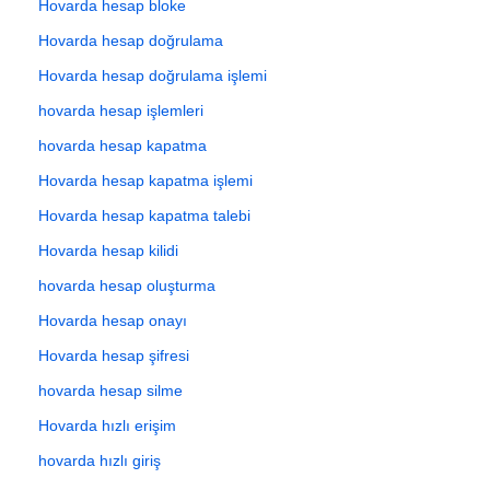
Hovarda hesap bloke
Hovarda hesap doğrulama
Hovarda hesap doğrulama işlemi
hovarda hesap işlemleri
hovarda hesap kapatma
Hovarda hesap kapatma işlemi
Hovarda hesap kapatma talebi
Hovarda hesap kilidi
hovarda hesap oluşturma
Hovarda hesap onayı
Hovarda hesap şifresi
hovarda hesap silme
Hovarda hızlı erişim
hovarda hızlı giriş