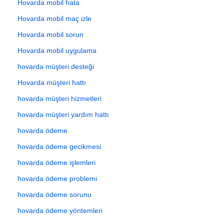
Hovarda mobil hata
Hovarda mobil maç izle
Hovarda mobil sorun
Hovarda mobil uygulama
hovarda müşteri desteği
Hovarda müşteri hattı
hovarda müşteri hizmetleri
hovarda müşteri yardım hattı
hovarda ödeme
hovarda ödeme gecikmesi
hovarda ödeme işlemleri
hovarda ödeme problemi
hovarda ödeme sorunu
hovarda ödeme yöntemleri