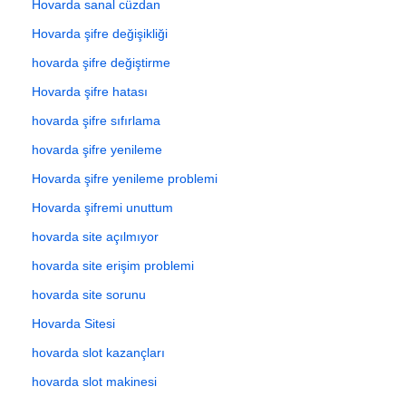
Hovarda sanal cüzdan
Hovarda şifre değişikliği
hovarda şifre değiştirme
Hovarda şifre hatası
hovarda şifre sıfırlama
hovarda şifre yenileme
Hovarda şifre yenileme problemi
Hovarda şifremi unuttum
hovarda site açılmıyor
hovarda site erişim problemi
hovarda site sorunu
Hovarda Sitesi
hovarda slot kazançları
hovarda slot makinesi