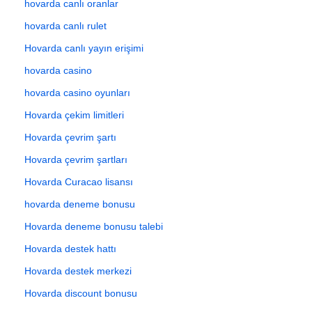
hovarda canlı oranlar
hovarda canlı rulet
Hovarda canlı yayın erişimi
hovarda casino
hovarda casino oyunları
Hovarda çekim limitleri
Hovarda çevrim şartı
Hovarda çevrim şartları
Hovarda Curacao lisansı
hovarda deneme bonusu
Hovarda deneme bonusu talebi
Hovarda destek hattı
Hovarda destek merkezi
Hovarda discount bonusu