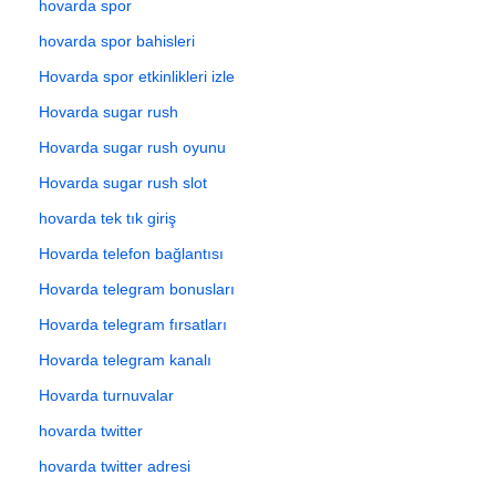
hovarda spor
hovarda spor bahisleri
Hovarda spor etkinlikleri izle
Hovarda sugar rush
Hovarda sugar rush oyunu
Hovarda sugar rush slot
hovarda tek tık giriş
Hovarda telefon bağlantısı
Hovarda telegram bonusları
Hovarda telegram fırsatları
Hovarda telegram kanalı
Hovarda turnuvalar
hovarda twitter
hovarda twitter adresi