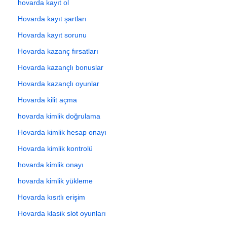
hovarda kayıt ol
Hovarda kayıt şartları
Hovarda kayıt sorunu
Hovarda kazanç fırsatları
Hovarda kazançlı bonuslar
Hovarda kazançlı oyunlar
Hovarda kilit açma
hovarda kimlik doğrulama
Hovarda kimlik hesap onayı
Hovarda kimlik kontrolü
hovarda kimlik onayı
hovarda kimlik yükleme
Hovarda kısıtlı erişim
Hovarda klasik slot oyunları