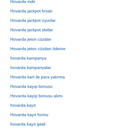
Hovarda indir
Hovarda jackpot fırsatı
Hovarda jackpot oyunlar
Hovarda jackpot slotlar
Hovarda jeton cüzdan
Hovarda jeton cüzdan ödeme
hovarda kampanya
hovarda kampanyalar
Hovarda kart ile para yatırma
Hovarda kayıp bonusu
Hovarda kayıp bonusu alımı
hovarda kayıt
Hovarda kayıt formu
hovarda kayıt iptali