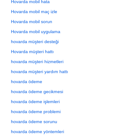
Hovarda mobil hata
Hovarda mobil maç izle
Hovarda mobil sorun
Hovarda mobil uygulama
hovarda müşteri desteği
Hovarda müşteri hattı
hovarda müşteri hizmetleri
hovarda müşteri yardım hattı
hovarda ödeme
hovarda ödeme gecikmesi
hovarda ödeme işlemleri
hovarda ödeme problemi
hovarda ödeme sorunu
hovarda ödeme yöntemleri