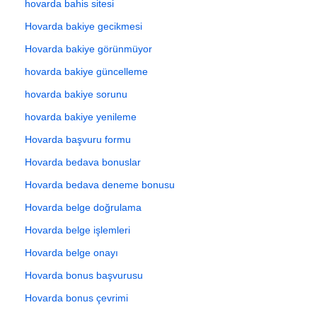
hovarda bahis sitesi
Hovarda bakiye gecikmesi
Hovarda bakiye görünmüyor
hovarda bakiye güncelleme
hovarda bakiye sorunu
hovarda bakiye yenileme
Hovarda başvuru formu
Hovarda bedava bonuslar
Hovarda bedava deneme bonusu
Hovarda belge doğrulama
Hovarda belge işlemleri
Hovarda belge onayı
Hovarda bonus başvurusu
Hovarda bonus çevrimi