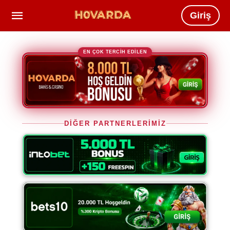
Giriş
EN ÇOK TERCİH EDİLEN
DİĞER PARTNERLERİMİZ