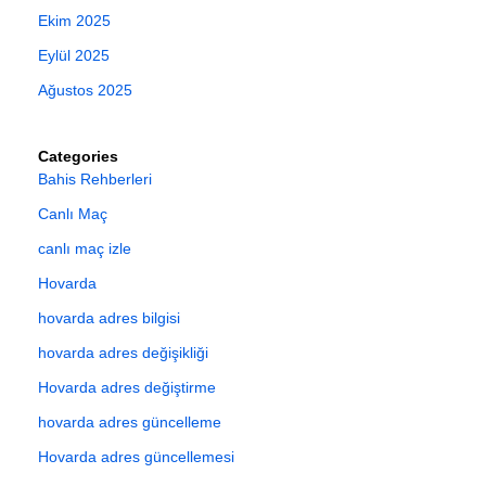
Ekim 2025
Eylül 2025
Ağustos 2025
Categories
Bahis Rehberleri
Canlı Maç
canlı maç izle
Hovarda
hovarda adres bilgisi
hovarda adres değişikliği
Hovarda adres değiştirme
hovarda adres güncelleme
Hovarda adres güncellemesi