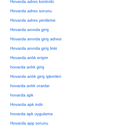
Hovarda adres kontrolü
Hovarda adres sorunu
Hovarda adres yenileme
Hovarda anında giriş
Hovarda anında giriş adresi
Hovarda anında giriş linki
Hovarda anlık erişim
hovarda anlık giriş
Hovarda anlık giriş işlemleri
hovarda anlık oranlar
hovarda apk
Hovarda apk indir
hovarda apk uygulama
Hovarda app sorunu