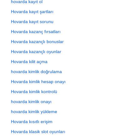
hovarda kayıt ol
Hovarda kayıt şartları
Hovarda kayıt sorunu
Hovarda kazanç fırsatları
Hovarda kazançlı bonuslar
Hovarda kazançlı oyunlar
Hovarda kilit açma
hovarda kimlik doğrulama
Hovarda kimlik hesap onayı
Hovarda kimlik kontrolü
hovarda kimlik onayı
hovarda kimlik yükleme
Hovarda kısıtlı erişim
Hovarda klasik slot oyunları