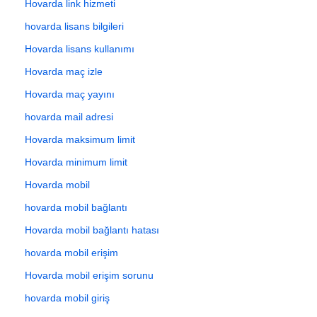
Hovarda link hizmeti
hovarda lisans bilgileri
Hovarda lisans kullanımı
Hovarda maç izle
Hovarda maç yayını
hovarda mail adresi
Hovarda maksimum limit
Hovarda minimum limit
Hovarda mobil
hovarda mobil bağlantı
Hovarda mobil bağlantı hatası
hovarda mobil erişim
Hovarda mobil erişim sorunu
hovarda mobil giriş