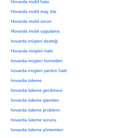
Hovarda mobil hata
Hovarda mobil maç izle
Hovarda mobil sorun
Hovarda mobil uygulama
hovarda müşteri desteği
Hovarda müşteri hattı
hovarda müşteri hizmetleri
hovarda müşteri yardım hattı
hovarda ödeme
hovarda ödeme gecikmesi
hovarda ödeme işlemleri
hovarda ödeme problemi
hovarda ödeme sorunu
hovarda ödeme yöntemleri