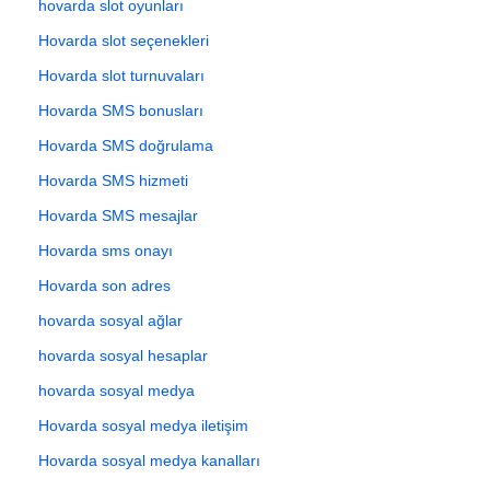
hovarda slot oyunları
Hovarda slot seçenekleri
Hovarda slot turnuvaları
Hovarda SMS bonusları
Hovarda SMS doğrulama
Hovarda SMS hizmeti
Hovarda SMS mesajlar
Hovarda sms onayı
Hovarda son adres
hovarda sosyal ağlar
hovarda sosyal hesaplar
hovarda sosyal medya
Hovarda sosyal medya iletişim
Hovarda sosyal medya kanalları