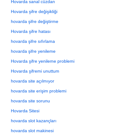
Hovarda sanal cüzdan
Hovarda şifre değişikliği
hovarda şifre değiştirme
Hovarda şifre hatası
hovarda şifre sıfırlama
hovarda şifre yenileme
Hovarda şifre yenileme problemi
Hovarda şifremi unuttum
hovarda site açılmıyor
hovarda site erişim problemi
hovarda site sorunu
Hovarda Sitesi
hovarda slot kazançları
hovarda slot makinesi