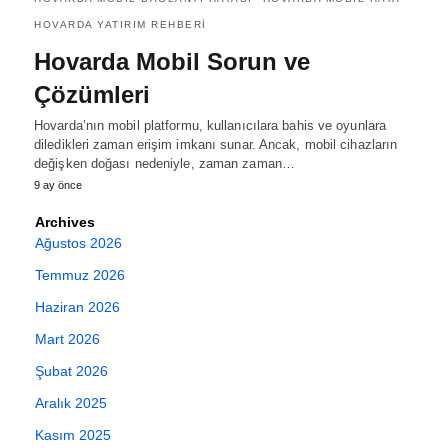
HOVARDA YATIRIM REHBERI
Hovarda Mobil Sorun ve
Çözümleri
Hovarda’nın mobil platformu, kullanıcılara bahis ve oyunlara
diledikleri zaman erişim imkanı sunar. Ancak, mobil cihazların
değişken doğası nedeniyle, zaman zaman…
9 ay önce
Archives
Ağustos 2026
Temmuz 2026
Haziran 2026
Mart 2026
Şubat 2026
Aralık 2025
Kasım 2025