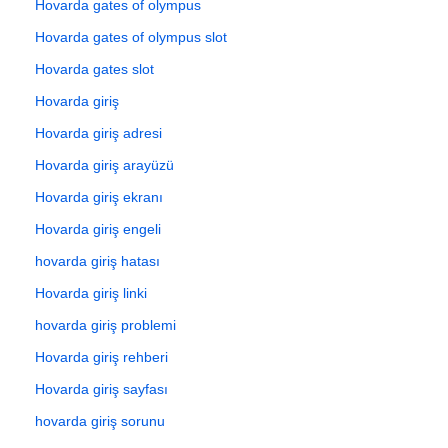
Hovarda gates of olympus
Hovarda gates of olympus slot
Hovarda gates slot
Hovarda giriş
Hovarda giriş adresi
Hovarda giriş arayüzü
Hovarda giriş ekranı
Hovarda giriş engeli
hovarda giriş hatası
Hovarda giriş linki
hovarda giriş problemi
Hovarda giriş rehberi
Hovarda giriş sayfası
hovarda giriş sorunu