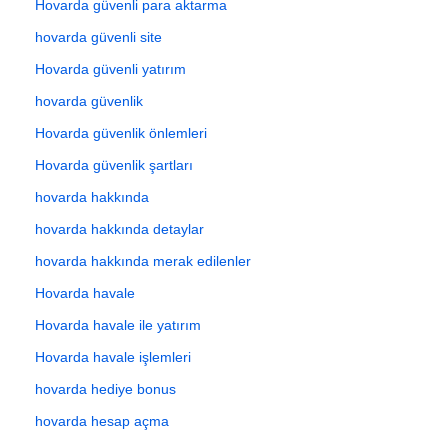
Hovarda güvenli para aktarma
hovarda güvenli site
Hovarda güvenli yatırım
hovarda güvenlik
Hovarda güvenlik önlemleri
Hovarda güvenlik şartları
hovarda hakkında
hovarda hakkında detaylar
hovarda hakkında merak edilenler
Hovarda havale
Hovarda havale ile yatırım
Hovarda havale işlemleri
hovarda hediye bonus
hovarda hesap açma