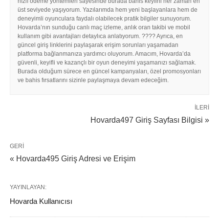
hızlı ödeme yöntemleri sayesinde burada bahis keyfini her zaman en
üst seviyede yaşıyorum. Yazılarımda hem yeni başlayanlara hem de
deneyimli oyunculara faydalı olabilecek pratik bilgiler sunuyorum.
Hovarda’nın sunduğu canlı maç izleme, anlık oran takibi ve mobil
kullanım gibi avantajları detaylıca anlatıyorum. ???? Ayrıca, en
güncel giriş linklerini paylaşarak erişim sorunları yaşamadan
platforma bağlanmanıza yardımcı oluyorum. Amacım, Hovarda’da
güvenli, keyifli ve kazançlı bir oyun deneyimi yaşamanızı sağlamak.
Burada olduğum sürece en güncel kampanyaları, özel promosyonları
ve bahis fırsatlarını sizinle paylaşmaya devam edeceğim.
İLERI
Hovarda497 Giriş Sayfası Bilgisi »
GERI
« Hovarda495 Giriş Adresi ve Erişim
YAYINLAYAN:
Hovarda Kullanıcısı