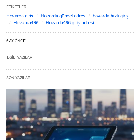
ETIKETLER:
Hovarda giriş
Hovarda güncel adres
hovarda hızlı giriş
Hovarda496
Hovarda496 giriş adresi
6 AY ÖNCE
İLGILI YAZILAR
SON YAZILAR