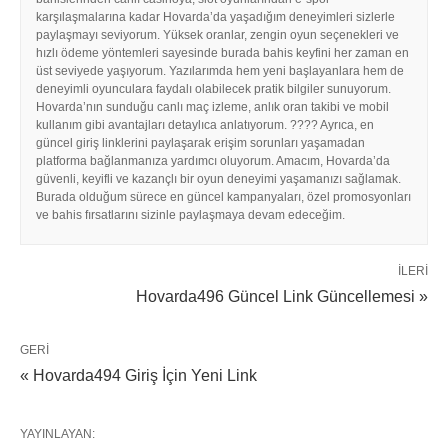
karşılaşmalarına kadar Hovarda’da yaşadığım deneyimleri sizlerle
paylaşmayı seviyorum. Yüksek oranlar, zengin oyun seçenekleri ve
hızlı ödeme yöntemleri sayesinde burada bahis keyfini her zaman en
üst seviyede yaşıyorum. Yazılarımda hem yeni başlayanlara hem de
deneyimli oyunculara faydalı olabilecek pratik bilgiler sunuyorum.
Hovarda’nın sunduğu canlı maç izleme, anlık oran takibi ve mobil
kullanım gibi avantajları detaylıca anlatıyorum. ???? Ayrıca, en
güncel giriş linklerini paylaşarak erişim sorunları yaşamadan
platforma bağlanmanıza yardımcı oluyorum. Amacım, Hovarda’da
güvenli, keyifli ve kazançlı bir oyun deneyimi yaşamanızı sağlamak.
Burada olduğum sürece en güncel kampanyaları, özel promosyonları
ve bahis fırsatlarını sizinle paylaşmaya devam edeceğim.
İLERI
Hovarda496 Güncel Link Güncellemesi »
GERI
« Hovarda494 Giriş İçin Yeni Link
YAYINLAYAN: