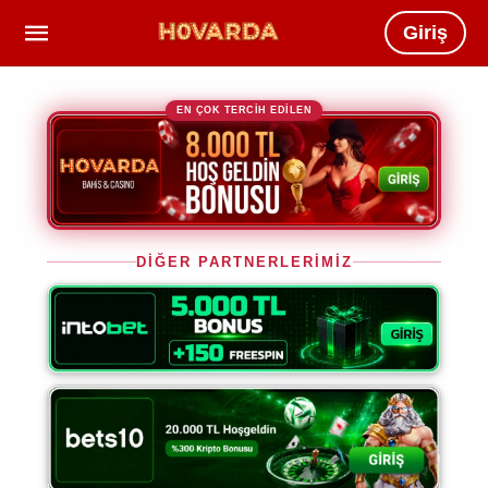
Giriş
EN ÇOK TERCİH EDİLEN
DİĞER PARTNERLERİMİZ