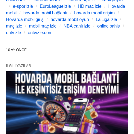
e‑spor izle
EuroLeague izle
HD maç izle
Hovarda
mobil
hovarda mobil bağlantı
hovarda mobil erişim
Hovarda mobil giriş
hovarda mobil oyun
La Liga izle
maç izle
mobil maç izle
NBA canlı izle
online bahis
ontvizle
ontvizle.com
10 AY ÖNCE
İLGILI YAZILAR