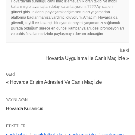
Hovarda’nın sunduğu canlı maç izleme, anlık oran takibi ve mobil
kullanım gibi avantajları detaylıca anlatıyorum. ???? Ayrıca, en
güncel giriş linklerini paylaşarak erişim sorunları yaşamadan
platforma bağlanmanıza yardımcı oluyorum. Amacım, Hovarda’da
güvenli, keyifli ve kazançlı bir oyun deneyimi yaşamanızı sağlamak.
Burada olduğum sürece en güncel kampanyaları, özel promosyonları
ve bahis fırsatlarını sizinle paylaşmaya devam edeceğim.
İLERI
Hovarda Uygulama İle Canlı Maç İzle »
GERI
« Hovarda Erişim Adresleri Ve Canlı Maç İzle
YAYINLAYAN:
Hovarda Kullanıcısı
ETIKETLER:
canlı bahis
canlı futbol izle
canlı maç izle
canlı yayın