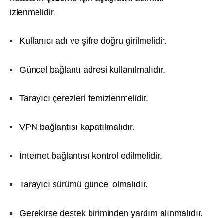
izlenmelidir.
Kullanıcı adı ve şifre doğru girilmelidir.
Güncel bağlantı adresi kullanılmalıdır.
Tarayıcı çerezleri temizlenmelidir.
VPN bağlantısı kapatılmalıdır.
İnternet bağlantısı kontrol edilmelidir.
Tarayıcı sürümü güncel olmalıdır.
Gerekirse destek biriminden yardım alınmalıdır.