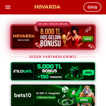
Giriş
EN ÇOK TERCİH EDİLEN
DİĞER PARTNERLERİMİZ