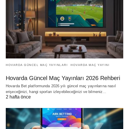
HOVARDA GÜNCEL MAÇ YAYINLARI
HOVARDA MAÇ YAYINI
Hovarda Güncel Maç Yayınları 2026 Rehberi
Hovarda Bet platformunda 2026 yılı güncel maç yayınlarına nasıl
erişeceğinizi, hangi sporları izleyebileceğinizi ve bilmeniz…
2 hafta önce