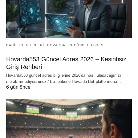
BAHIS REHBERLERI
HOVARDA553 GÜNCEL ADRES
Hovarda553 Güncel Adres 2026 – Kesintisiz
Giriş Rehberi
Hovarda553 güncel adres bilgilerine 2026'da nasıl ulaşacağınızı
merak mı ediyorsunuz? Bu rehberle Hovarda Bet platformuna…
6 gün önce