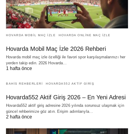
HOVARDA MOBIL MAÇ IZLE
HOVARDA ONLINE MAÇ IZLE
Hovarda Mobil Maç İzle 2026 Rehberi
Hovarda mobil maç izle özelliği ile favori spor karşılaşmalarınızı her
yerden takip edin. 2026 Hovarda…
1 hafta önce
BAHIS REHBERLERI
HOVARDA552 AKTIF GIRIŞ
Hovarda552 Aktif Giriş 2026 – En Yeni Adresi
Hovarda552 aktif giriş adresine 2026 yılında sorunsuz ulaşmak için
güncel rehberimize göz atın. Erişim adımlarıyla…
2 hafta önce