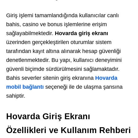
Giriş işlemi tamamlandığında kullanıcılar canlı
bahis, casino ve bonus işlemlerine erişim
sağlayabilmektedir.
Hovarda giriş ekranı
üzerinden gerçekleştirilen oturumlar sistem
tarafından kayıt altına alınarak hesap güvenliği
denetlenmektedir. Bu yapı, kullanıcı deneyimini
güvenli biçimde sürdürülmesini sağlamaktadır.
Bahis severler sitenin giriş ekranına
Hovarda
mobil bağlantı
seçeneği ile de ulaşma şansına
sahiptir.
Hovarda Giriş Ekranı
Özellikleri ve Kullanım Rehberi