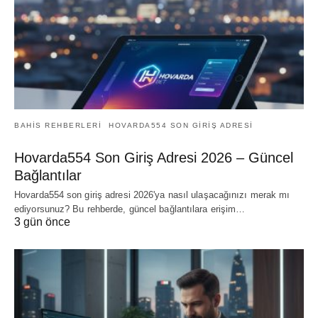
BAHIS REHBERLERI
HOVARDA554 SON GIRIŞ ADRESI
Hovarda554 Son Giriş Adresi 2026 – Güncel
Bağlantılar
Hovarda554 son giriş adresi 2026'ya nasıl ulaşacağınızı merak mı
ediyorsunuz? Bu rehberde, güncel bağlantılara erişim…
3 gün önce