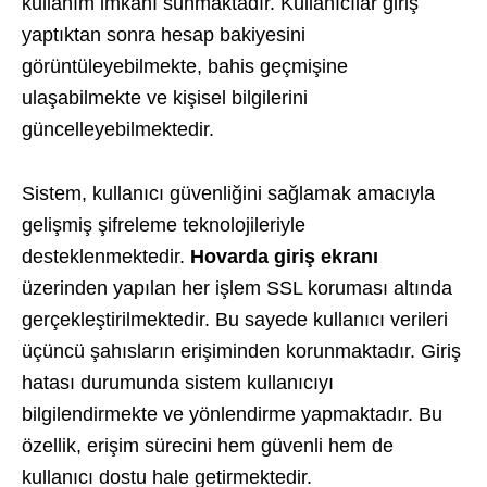
kullanım imkânı sunmaktadır. Kullanıcılar giriş
yaptıktan sonra hesap bakiyesini
görüntüleyebilmekte, bahis geçmişine
ulaşabilmekte ve kişisel bilgilerini
güncelleyebilmektedir.
Sistem, kullanıcı güvenliğini sağlamak amacıyla
gelişmiş şifreleme teknolojileriyle
desteklenmektedir.
Hovarda giriş ekranı
üzerinden yapılan her işlem SSL koruması altında
gerçekleştirilmektedir. Bu sayede kullanıcı verileri
üçüncü şahısların erişiminden korunmaktadır. Giriş
hatası durumunda sistem kullanıcıyı
bilgilendirmekte ve yönlendirme yapmaktadır. Bu
özellik, erişim sürecini hem güvenli hem de
kullanıcı dostu hale getirmektedir.