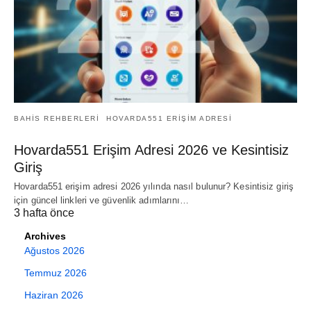
BAHIS REHBERLERI
HOVARDA551 ERIŞIM ADRESI
Hovarda551 Erişim Adresi 2026 ve Kesintisiz
Giriş
Hovarda551 erişim adresi 2026 yılında nasıl bulunur? Kesintisiz giriş
için güncel linkleri ve güvenlik adımlarını…
3 hafta önce
Archives
Ağustos 2026
Temmuz 2026
Haziran 2026