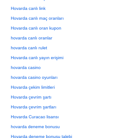
Hovarda canlı link
Hovarda canlı maç oranları
Hovarda canlı oran kupon
hovarda canlı oranlar
hovarda canlı rulet
Hovarda canlı yayın erişimi
hovarda casino
hovarda casino oyunları
Hovarda çekim limitleri
Hovarda çevrim şartı
Hovarda çevrim şartları
Hovarda Curacao lisansı
hovarda deneme bonusu
Hovarda deneme bonusu talebi