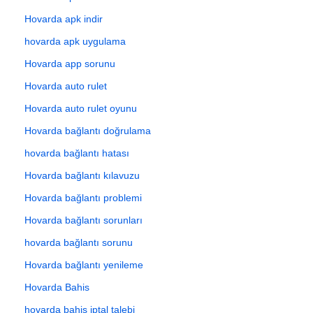
Hovarda apk indir
hovarda apk uygulama
Hovarda app sorunu
Hovarda auto rulet
Hovarda auto rulet oyunu
Hovarda bağlantı doğrulama
hovarda bağlantı hatası
Hovarda bağlantı kılavuzu
Hovarda bağlantı problemi
Hovarda bağlantı sorunları
hovarda bağlantı sorunu
Hovarda bağlantı yenileme
Hovarda Bahis
hovarda bahis iptal talebi