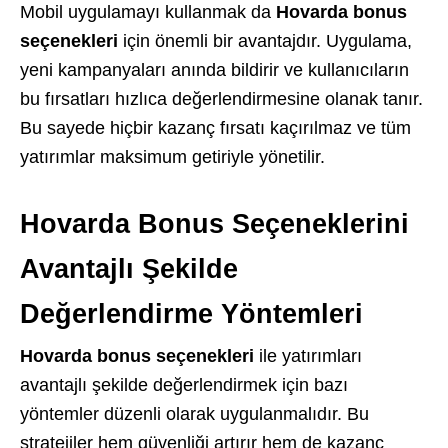
Mobil uygulamayı kullanmak da
Hovarda bonus
seçenekleri
için önemli bir avantajdır. Uygulama,
yeni kampanyaları anında bildirir ve kullanıcıların
bu fırsatları hızlıca değerlendirmesine olanak tanır.
Bu sayede hiçbir kazanç fırsatı kaçırılmaz ve tüm
yatırımlar maksimum getiriyle yönetilir.
Hovarda Bonus Seçeneklerini
Avantajlı Şekilde
Değerlendirme Yöntemleri
Hovarda bonus seçenekleri
ile yatırımları
avantajlı şekilde değerlendirmek için bazı
yöntemler düzenli olarak uygulanmalıdır. Bu
stratejiler hem güvenliği artırır hem de kazanç