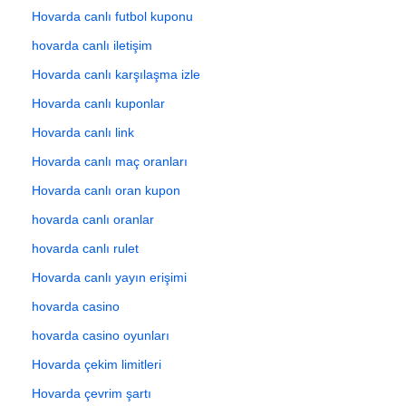
Hovarda canlı futbol kuponu
hovarda canlı iletişim
Hovarda canlı karşılaşma izle
Hovarda canlı kuponlar
Hovarda canlı link
Hovarda canlı maç oranları
Hovarda canlı oran kupon
hovarda canlı oranlar
hovarda canlı rulet
Hovarda canlı yayın erişimi
hovarda casino
hovarda casino oyunları
Hovarda çekim limitleri
Hovarda çevrim şartı