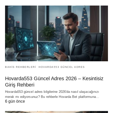
BAHIS REHBERLERI
HOVARDA553 GÜNCEL ADRES
Hovarda553 Güncel Adres 2026 – Kesintisiz
Giriş Rehberi
Hovarda553 güncel adres bilgilerine 2026'da nasıl ulaşacağınızı
merak mı ediyorsunuz? Bu rehberle Hovarda Bet platformuna…
6 gün önce