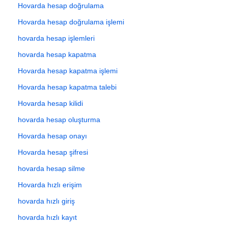
Hovarda hesap doğrulama
Hovarda hesap doğrulama işlemi
hovarda hesap işlemleri
hovarda hesap kapatma
Hovarda hesap kapatma işlemi
Hovarda hesap kapatma talebi
Hovarda hesap kilidi
hovarda hesap oluşturma
Hovarda hesap onayı
Hovarda hesap şifresi
hovarda hesap silme
Hovarda hızlı erişim
hovarda hızlı giriş
hovarda hızlı kayıt