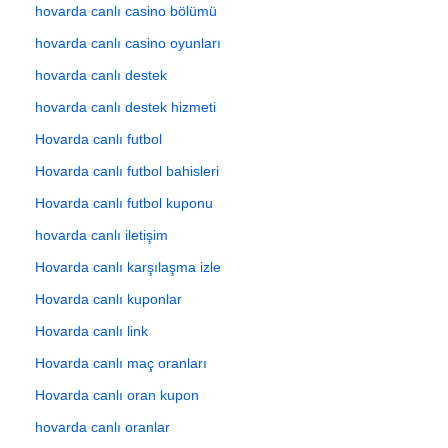
hovarda canlı casino bölümü
hovarda canlı casino oyunları
hovarda canlı destek
hovarda canlı destek hizmeti
Hovarda canlı futbol
Hovarda canlı futbol bahisleri
Hovarda canlı futbol kuponu
hovarda canlı iletişim
Hovarda canlı karşılaşma izle
Hovarda canlı kuponlar
Hovarda canlı link
Hovarda canlı maç oranları
Hovarda canlı oran kupon
hovarda canlı oranlar