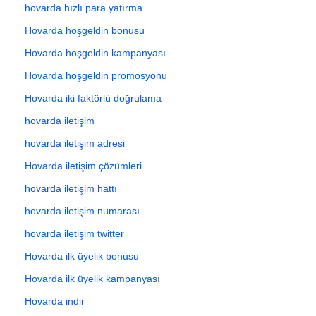
hovarda hızlı para yatırma
Hovarda hoşgeldin bonusu
Hovarda hoşgeldin kampanyası
Hovarda hoşgeldin promosyonu
Hovarda iki faktörlü doğrulama
hovarda iletişim
hovarda iletişim adresi
Hovarda iletişim çözümleri
hovarda iletişim hattı
hovarda iletişim numarası
hovarda iletişim twitter
Hovarda ilk üyelik bonusu
Hovarda ilk üyelik kampanyası
Hovarda indir