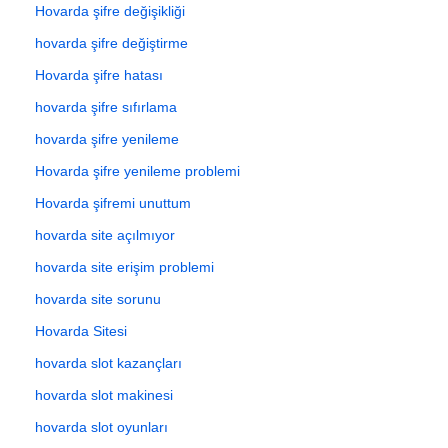
Hovarda şifre değişikliği
hovarda şifre değiştirme
Hovarda şifre hatası
hovarda şifre sıfırlama
hovarda şifre yenileme
Hovarda şifre yenileme problemi
Hovarda şifremi unuttum
hovarda site açılmıyor
hovarda site erişim problemi
hovarda site sorunu
Hovarda Sitesi
hovarda slot kazançları
hovarda slot makinesi
hovarda slot oyunları