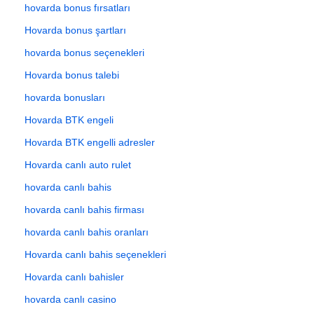
hovarda bonus fırsatları
Hovarda bonus şartları
hovarda bonus seçenekleri
Hovarda bonus talebi
hovarda bonusları
Hovarda BTK engeli
Hovarda BTK engelli adresler
Hovarda canlı auto rulet
hovarda canlı bahis
hovarda canlı bahis firması
hovarda canlı bahis oranları
Hovarda canlı bahis seçenekleri
Hovarda canlı bahisler
hovarda canlı casino