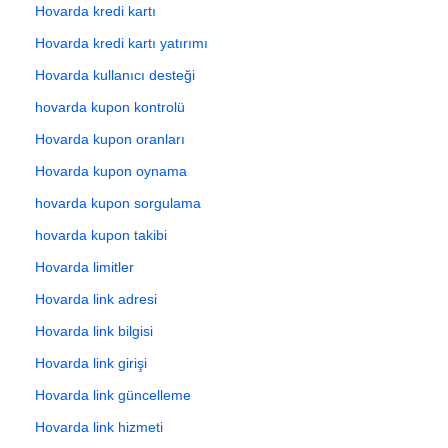
Hovarda kredi kartı
Hovarda kredi kartı yatırımı
Hovarda kullanıcı desteği
hovarda kupon kontrolü
Hovarda kupon oranları
Hovarda kupon oynama
hovarda kupon sorgulama
hovarda kupon takibi
Hovarda limitler
Hovarda link adresi
Hovarda link bilgisi
Hovarda link girişi
Hovarda link güncelleme
Hovarda link hizmeti