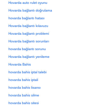
Hovarda auto rulet oyunu
Hovarda bağlantı doğrulama
hovarda bağlantı hatası
Hovarda bağlantı kılavuzu
Hovarda bağlantı problemi
Hovarda bağlantı sorunları
hovarda bağlantı sorunu
Hovarda bağlantı yenileme
Hovarda Bahis
hovarda bahis iptal talebi
hovarda bahis iptali
hovarda bahis lisansı
hovarda bahis silme
hovarda bahis sitesi