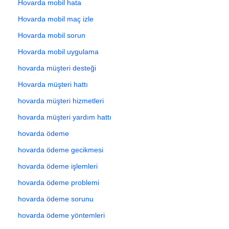
Hovarda mobil hata
Hovarda mobil maç izle
Hovarda mobil sorun
Hovarda mobil uygulama
hovarda müşteri desteği
Hovarda müşteri hattı
hovarda müşteri hizmetleri
hovarda müşteri yardım hattı
hovarda ödeme
hovarda ödeme gecikmesi
hovarda ödeme işlemleri
hovarda ödeme problemi
hovarda ödeme sorunu
hovarda ödeme yöntemleri