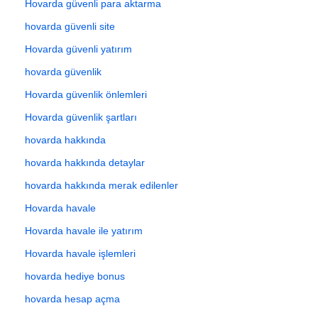
Hovarda güvenli para aktarma
hovarda güvenli site
Hovarda güvenli yatırım
hovarda güvenlik
Hovarda güvenlik önlemleri
Hovarda güvenlik şartları
hovarda hakkında
hovarda hakkında detaylar
hovarda hakkında merak edilenler
Hovarda havale
Hovarda havale ile yatırım
Hovarda havale işlemleri
hovarda hediye bonus
hovarda hesap açma