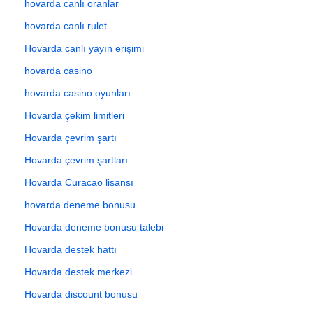
hovarda canlı oranlar
hovarda canlı rulet
Hovarda canlı yayın erişimi
hovarda casino
hovarda casino oyunları
Hovarda çekim limitleri
Hovarda çevrim şartı
Hovarda çevrim şartları
Hovarda Curacao lisansı
hovarda deneme bonusu
Hovarda deneme bonusu talebi
Hovarda destek hattı
Hovarda destek merkezi
Hovarda discount bonusu