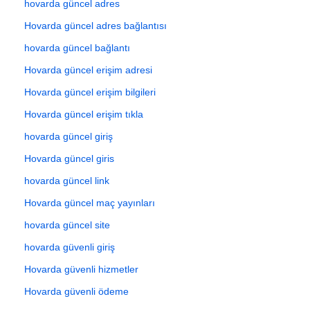
hovarda güncel adres
Hovarda güncel adres bağlantısı
hovarda güncel bağlantı
Hovarda güncel erişim adresi
Hovarda güncel erişim bilgileri
Hovarda güncel erişim tıkla
hovarda güncel giriş
Hovarda güncel giris
hovarda güncel link
Hovarda güncel maç yayınları
hovarda güncel site
hovarda güvenli giriş
Hovarda güvenli hizmetler
Hovarda güvenli ödeme