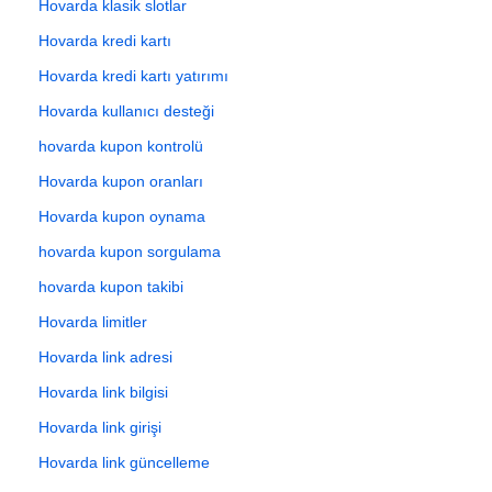
Hovarda klasik slotlar
Hovarda kredi kartı
Hovarda kredi kartı yatırımı
Hovarda kullanıcı desteği
hovarda kupon kontrolü
Hovarda kupon oranları
Hovarda kupon oynama
hovarda kupon sorgulama
hovarda kupon takibi
Hovarda limitler
Hovarda link adresi
Hovarda link bilgisi
Hovarda link girişi
Hovarda link güncelleme