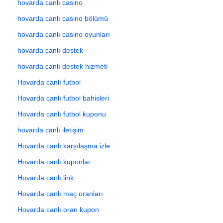
hovarda canlı casino
hovarda canlı casino bölümü
hovarda canlı casino oyunları
hovarda canlı destek
hovarda canlı destek hizmeti
Hovarda canlı futbol
Hovarda canlı futbol bahisleri
Hovarda canlı futbol kuponu
hovarda canlı iletişim
Hovarda canlı karşılaşma izle
Hovarda canlı kuponlar
Hovarda canlı link
Hovarda canlı maç oranları
Hovarda canlı oran kupon