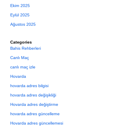
Ekim 2025
Eylül 2025
Ağustos 2025
Categories
Bahis Rehberleri
Canlı Maç
canlı maç izle
Hovarda
hovarda adres bilgisi
hovarda adres değişikliği
Hovarda adres değiştirme
hovarda adres güncelleme
Hovarda adres güncellemesi