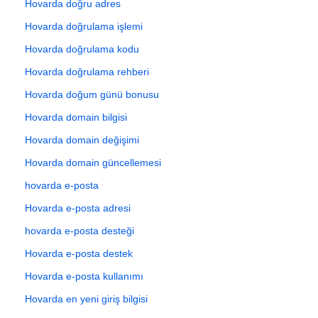
Hovarda doğru adres
Hovarda doğrulama işlemi
Hovarda doğrulama kodu
Hovarda doğrulama rehberi
Hovarda doğum günü bonusu
Hovarda domain bilgisi
Hovarda domain değişimi
Hovarda domain güncellemesi
hovarda e-posta
Hovarda e-posta adresi
hovarda e-posta desteği
Hovarda e-posta destek
Hovarda e-posta kullanımı
Hovarda en yeni giriş bilgisi