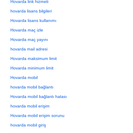
Hovarda link hizmeti
hovarda lisans bilgileri
Hovarda lisans kullanımı
Hovarda maç izle
Hovarda maç yayını
hovarda mail adresi
Hovarda maksimum limit
Hovarda minimum limit
Hovarda mobil
hovarda mobil bağlantı
Hovarda mobil bağlantı hatası
hovarda mobil erişim
Hovarda mobil erişim sorunu
hovarda mobil giriş