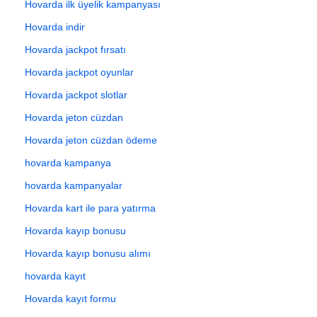
Hovarda ilk üyelik kampanyası
Hovarda indir
Hovarda jackpot fırsatı
Hovarda jackpot oyunlar
Hovarda jackpot slotlar
Hovarda jeton cüzdan
Hovarda jeton cüzdan ödeme
hovarda kampanya
hovarda kampanyalar
Hovarda kart ile para yatırma
Hovarda kayıp bonusu
Hovarda kayıp bonusu alımı
hovarda kayıt
Hovarda kayıt formu