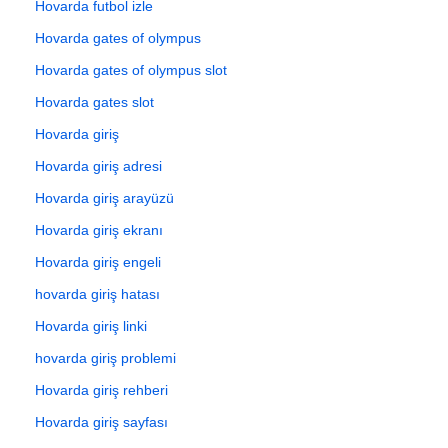
Hovarda futbol izle
Hovarda gates of olympus
Hovarda gates of olympus slot
Hovarda gates slot
Hovarda giriş
Hovarda giriş adresi
Hovarda giriş arayüzü
Hovarda giriş ekranı
Hovarda giriş engeli
hovarda giriş hatası
Hovarda giriş linki
hovarda giriş problemi
Hovarda giriş rehberi
Hovarda giriş sayfası