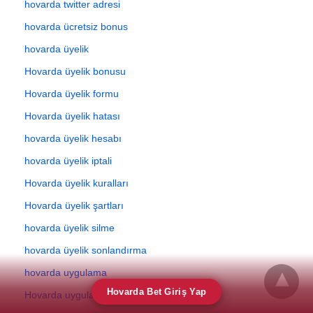
hovarda twitter adresi
hovarda ücretsiz bonus
hovarda üyelik
Hovarda üyelik bonusu
Hovarda üyelik formu
Hovarda üyelik hatası
hovarda üyelik hesabı
hovarda üyelik iptali
Hovarda üyelik kuralları
Hovarda üyelik şartları
hovarda üyelik silme
hovarda üyelik sonlandırma
hovarda uygulama
Hovarda Bet Giriş Yap
Hovarda uygulama çökmesi