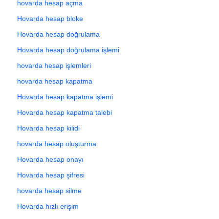
hovarda hesap açma
Hovarda hesap bloke
Hovarda hesap doğrulama
Hovarda hesap doğrulama işlemi
hovarda hesap işlemleri
hovarda hesap kapatma
Hovarda hesap kapatma işlemi
Hovarda hesap kapatma talebi
Hovarda hesap kilidi
hovarda hesap oluşturma
Hovarda hesap onayı
Hovarda hesap şifresi
hovarda hesap silme
Hovarda hızlı erişim