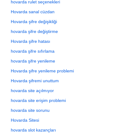
hovarda rulet seçenekleri
Hovarda sanal cüzdan
Hovarda şifre değişikliği
hovarda şifre değiştirme
Hovarda şifre hatası
hovarda şifre sıfırlama
hovarda şifre yenileme
Hovarda şifre yenileme problemi
Hovarda şifremi unuttum
hovarda site açılmıyor
hovarda site erişim problemi
hovarda site sorunu
Hovarda Sitesi
hovarda slot kazançları