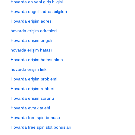
Hovarda en yeni giriş bilgisi
Hovarda engelli adres bilgileri
Hovarda erişim adresi
hovarda erişim adresleri
Hovarda erişim engeli
hovarda erişim hatası
Hovarda erişim hatası alma
hovarda erişim linki
Hovarda erişim problemi
Hovarda erişim rehberi
Hovarda erişim sorunu
Hovarda evrak talebi
Hovarda free spin bonusu
Hovarda free spin slot bonusları