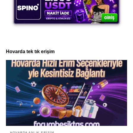
Hovarda tek tık erişim
HOVARDA ANLIK ERIŞIM