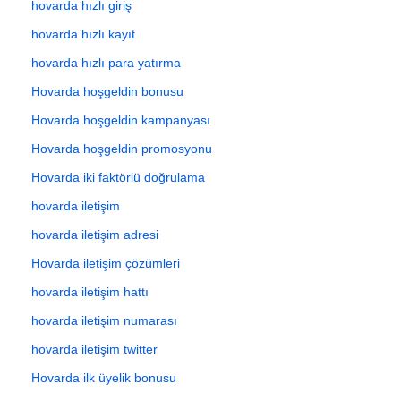
hovarda hızlı giriş
hovarda hızlı kayıt
hovarda hızlı para yatırma
Hovarda hoşgeldin bonusu
Hovarda hoşgeldin kampanyası
Hovarda hoşgeldin promosyonu
Hovarda iki faktörlü doğrulama
hovarda iletişim
hovarda iletişim adresi
Hovarda iletişim çözümleri
hovarda iletişim hattı
hovarda iletişim numarası
hovarda iletişim twitter
Hovarda ilk üyelik bonusu