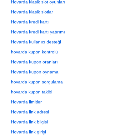
Hovarda klasik slot oyunları
Hovarda klasik slotlar
Hovarda kredi kartı
Hovarda kredi kartı yatırımı
Hovarda kullanıcı desteği
hovarda kupon kontrolü
Hovarda kupon oranları
Hovarda kupon oynama
hovarda kupon sorgulama
hovarda kupon takibi
Hovarda limitler
Hovarda link adresi
Hovarda link bilgisi
Hovarda link girişi