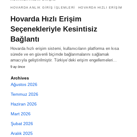
HOVARDA ANLIK GIRIŞ IŞLEMLERI
HOVARDA HIZLI ERIŞIM
Hovarda Hızlı Erişim
Seçenekleriyle Kesintisiz
Bağlantı
Hovarda hızlı erişim sistemi, kullanıcıların platforma en kısa
sürede ve en güvenli biçimde bağlanmalarını sağlamak
amacıyla geliştirilmiştir. Türkiye’deki erişim engellemeleri…
9 ay önce
Archives
Ağustos 2026
Temmuz 2026
Haziran 2026
Mart 2026
Şubat 2026
Aralık 2025