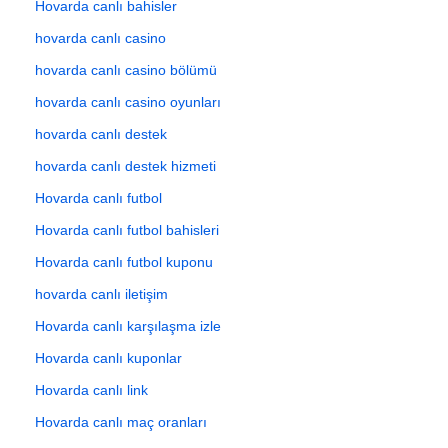
Hovarda canlı bahisler
hovarda canlı casino
hovarda canlı casino bölümü
hovarda canlı casino oyunları
hovarda canlı destek
hovarda canlı destek hizmeti
Hovarda canlı futbol
Hovarda canlı futbol bahisleri
Hovarda canlı futbol kuponu
hovarda canlı iletişim
Hovarda canlı karşılaşma izle
Hovarda canlı kuponlar
Hovarda canlı link
Hovarda canlı maç oranları