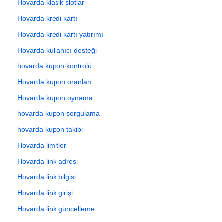
Hovarda klasik slotlar
Hovarda kredi kartı
Hovarda kredi kartı yatırımı
Hovarda kullanıcı desteği
hovarda kupon kontrolü
Hovarda kupon oranları
Hovarda kupon oynama
hovarda kupon sorgulama
hovarda kupon takibi
Hovarda limitler
Hovarda link adresi
Hovarda link bilgisi
Hovarda link girişi
Hovarda link güncelleme