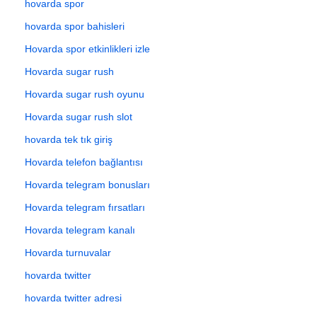
hovarda spor
hovarda spor bahisleri
Hovarda spor etkinlikleri izle
Hovarda sugar rush
Hovarda sugar rush oyunu
Hovarda sugar rush slot
hovarda tek tık giriş
Hovarda telefon bağlantısı
Hovarda telegram bonusları
Hovarda telegram fırsatları
Hovarda telegram kanalı
Hovarda turnuvalar
hovarda twitter
hovarda twitter adresi