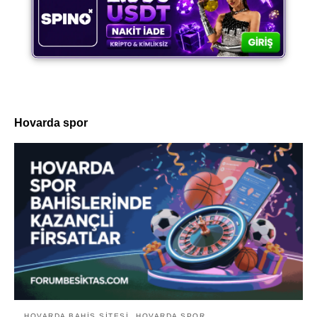
Hovarda spor
HOVARDA BAHIS SITESI
HOVARDA SPOR