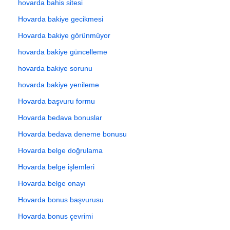
hovarda bahis sitesi
Hovarda bakiye gecikmesi
Hovarda bakiye görünmüyor
hovarda bakiye güncelleme
hovarda bakiye sorunu
hovarda bakiye yenileme
Hovarda başvuru formu
Hovarda bedava bonuslar
Hovarda bedava deneme bonusu
Hovarda belge doğrulama
Hovarda belge işlemleri
Hovarda belge onayı
Hovarda bonus başvurusu
Hovarda bonus çevrimi