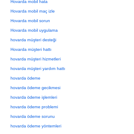
Hovarda mobil hata
Hovarda mobil maç izle
Hovarda mobil sorun
Hovarda mobil uygulama
hovarda müşteri desteği
Hovarda müşteri hattı
hovarda müşteri hizmetleri
hovarda müşteri yardım hattı
hovarda ödeme
hovarda ödeme gecikmesi
hovarda ödeme işlemleri
hovarda ödeme problemi
hovarda ödeme sorunu
hovarda ödeme yöntemleri