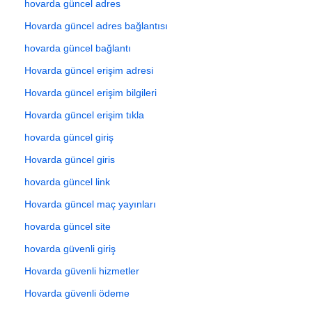
hovarda güncel adres
Hovarda güncel adres bağlantısı
hovarda güncel bağlantı
Hovarda güncel erişim adresi
Hovarda güncel erişim bilgileri
Hovarda güncel erişim tıkla
hovarda güncel giriş
Hovarda güncel giris
hovarda güncel link
Hovarda güncel maç yayınları
hovarda güncel site
hovarda güvenli giriş
Hovarda güvenli hizmetler
Hovarda güvenli ödeme