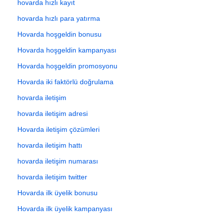
hovarda hızlı kayıt
hovarda hızlı para yatırma
Hovarda hoşgeldin bonusu
Hovarda hoşgeldin kampanyası
Hovarda hoşgeldin promosyonu
Hovarda iki faktörlü doğrulama
hovarda iletişim
hovarda iletişim adresi
Hovarda iletişim çözümleri
hovarda iletişim hattı
hovarda iletişim numarası
hovarda iletişim twitter
Hovarda ilk üyelik bonusu
Hovarda ilk üyelik kampanyası