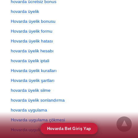
hovarda ücretsiz bonus
hovarda üyelik
Hovarda üyelik bonusu
Hovarda üyelik formu
Hovarda üyelik hatası
hovarda üyelik hesabı
hovarda üyelik iptali
Hovarda üyelik kuralları
Hovarda üyelik şartları
hovarda üyelik silme
hovarda üyelik sonlandırma
hovarda uygulama
Hovarda uygulama çökmesi
Hovarda Bet Giriş Yap
Hovarda uygulama giriş problemi