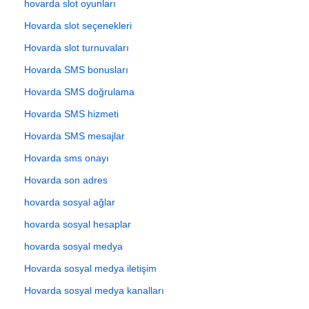
hovarda slot oyunları
Hovarda slot seçenekleri
Hovarda slot turnuvaları
Hovarda SMS bonusları
Hovarda SMS doğrulama
Hovarda SMS hizmeti
Hovarda SMS mesajlar
Hovarda sms onayı
Hovarda son adres
hovarda sosyal ağlar
hovarda sosyal hesaplar
hovarda sosyal medya
Hovarda sosyal medya iletişim
Hovarda sosyal medya kanalları