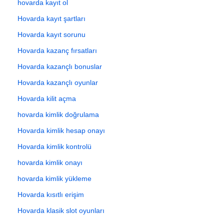
hovarda kayıt ol
Hovarda kayıt şartları
Hovarda kayıt sorunu
Hovarda kazanç fırsatları
Hovarda kazançlı bonuslar
Hovarda kazançlı oyunlar
Hovarda kilit açma
hovarda kimlik doğrulama
Hovarda kimlik hesap onayı
Hovarda kimlik kontrolü
hovarda kimlik onayı
hovarda kimlik yükleme
Hovarda kısıtlı erişim
Hovarda klasik slot oyunları