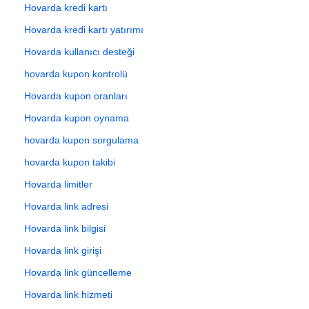
Hovarda kredi kartı
Hovarda kredi kartı yatırımı
Hovarda kullanıcı desteği
hovarda kupon kontrolü
Hovarda kupon oranları
Hovarda kupon oynama
hovarda kupon sorgulama
hovarda kupon takibi
Hovarda limitler
Hovarda link adresi
Hovarda link bilgisi
Hovarda link girişi
Hovarda link güncelleme
Hovarda link hizmeti