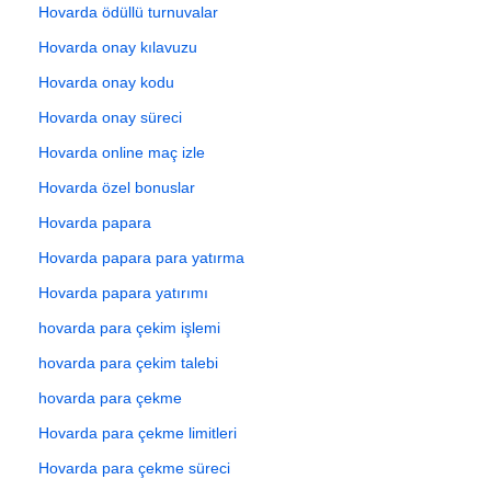
Hovarda ödüllü turnuvalar
Hovarda onay kılavuzu
Hovarda onay kodu
Hovarda onay süreci
Hovarda online maç izle
Hovarda özel bonuslar
Hovarda papara
Hovarda papara para yatırma
Hovarda papara yatırımı
hovarda para çekim işlemi
hovarda para çekim talebi
hovarda para çekme
Hovarda para çekme limitleri
Hovarda para çekme süreci