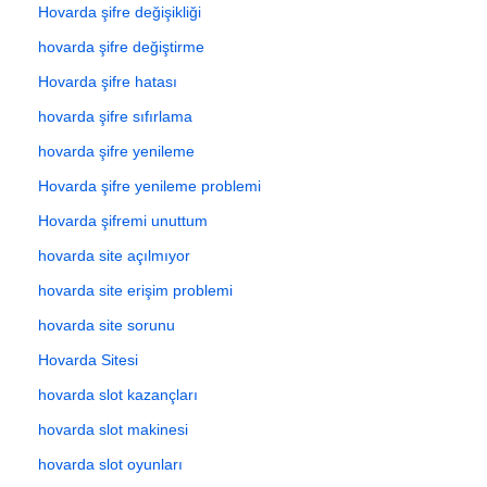
Hovarda şifre değişikliği
hovarda şifre değiştirme
Hovarda şifre hatası
hovarda şifre sıfırlama
hovarda şifre yenileme
Hovarda şifre yenileme problemi
Hovarda şifremi unuttum
hovarda site açılmıyor
hovarda site erişim problemi
hovarda site sorunu
Hovarda Sitesi
hovarda slot kazançları
hovarda slot makinesi
hovarda slot oyunları