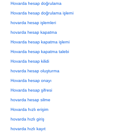
Hovarda hesap doğrulama
Hovarda hesap doğrulama işlemi
hovarda hesap işlemleri
hovarda hesap kapatma
Hovarda hesap kapatma işlemi
Hovarda hesap kapatma talebi
Hovarda hesap kilidi
hovarda hesap oluşturma
Hovarda hesap onayı
Hovarda hesap şifresi
hovarda hesap silme
Hovarda hızlı erişim
hovarda hızlı giriş
hovarda hızlı kayıt