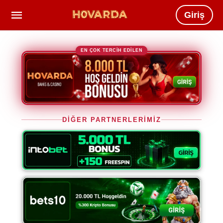
Giriş
EN ÇOK TERCİH EDİLEN
DİĞER PARTNERLERİMİZ