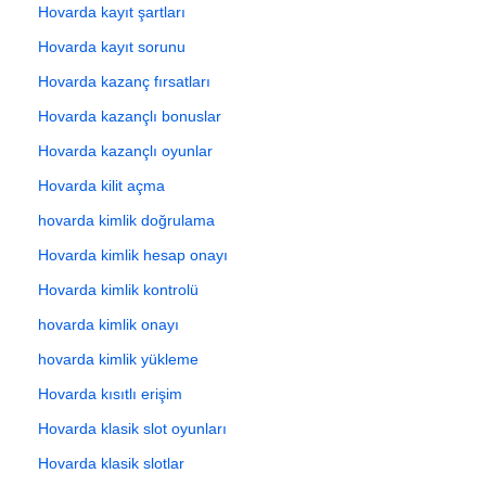
Hovarda kayıt şartları
Hovarda kayıt sorunu
Hovarda kazanç fırsatları
Hovarda kazançlı bonuslar
Hovarda kazançlı oyunlar
Hovarda kilit açma
hovarda kimlik doğrulama
Hovarda kimlik hesap onayı
Hovarda kimlik kontrolü
hovarda kimlik onayı
hovarda kimlik yükleme
Hovarda kısıtlı erişim
Hovarda klasik slot oyunları
Hovarda klasik slotlar