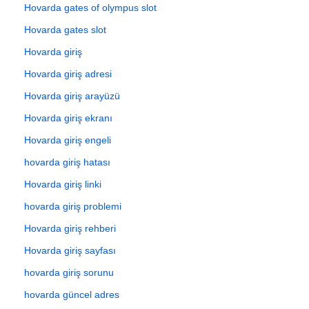
Hovarda gates of olympus slot
Hovarda gates slot
Hovarda giriş
Hovarda giriş adresi
Hovarda giriş arayüzü
Hovarda giriş ekranı
Hovarda giriş engeli
hovarda giriş hatası
Hovarda giriş linki
hovarda giriş problemi
Hovarda giriş rehberi
Hovarda giriş sayfası
hovarda giriş sorunu
hovarda güncel adres