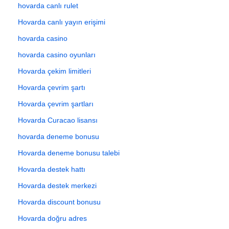
hovarda canlı rulet
Hovarda canlı yayın erişimi
hovarda casino
hovarda casino oyunları
Hovarda çekim limitleri
Hovarda çevrim şartı
Hovarda çevrim şartları
Hovarda Curacao lisansı
hovarda deneme bonusu
Hovarda deneme bonusu talebi
Hovarda destek hattı
Hovarda destek merkezi
Hovarda discount bonusu
Hovarda doğru adres