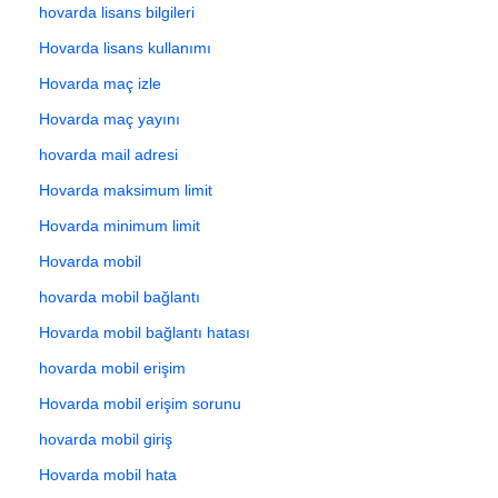
hovarda lisans bilgileri
Hovarda lisans kullanımı
Hovarda maç izle
Hovarda maç yayını
hovarda mail adresi
Hovarda maksimum limit
Hovarda minimum limit
Hovarda mobil
hovarda mobil bağlantı
Hovarda mobil bağlantı hatası
hovarda mobil erişim
Hovarda mobil erişim sorunu
hovarda mobil giriş
Hovarda mobil hata