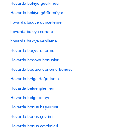
Hovarda bakiye gecikmesi
Hovarda bakiye görünmüyor
hovarda bakiye güncelleme
hovarda bakiye sorunu
hovarda bakiye yenileme
Hovarda başvuru formu
Hovarda bedava bonuslar
Hovarda bedava deneme bonusu
Hovarda belge doğrulama
Hovarda belge işlemleri
Hovarda belge onayı
Hovarda bonus başvurusu
Hovarda bonus çevrimi
Hovarda bonus çevrimleri