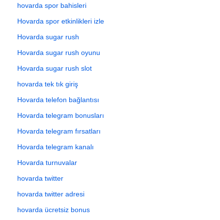
hovarda spor bahisleri
Hovarda spor etkinlikleri izle
Hovarda sugar rush
Hovarda sugar rush oyunu
Hovarda sugar rush slot
hovarda tek tık giriş
Hovarda telefon bağlantısı
Hovarda telegram bonusları
Hovarda telegram fırsatları
Hovarda telegram kanalı
Hovarda turnuvalar
hovarda twitter
hovarda twitter adresi
hovarda ücretsiz bonus