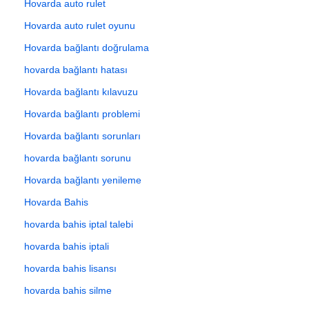
Hovarda auto rulet
Hovarda auto rulet oyunu
Hovarda bağlantı doğrulama
hovarda bağlantı hatası
Hovarda bağlantı kılavuzu
Hovarda bağlantı problemi
Hovarda bağlantı sorunları
hovarda bağlantı sorunu
Hovarda bağlantı yenileme
Hovarda Bahis
hovarda bahis iptal talebi
hovarda bahis iptali
hovarda bahis lisansı
hovarda bahis silme