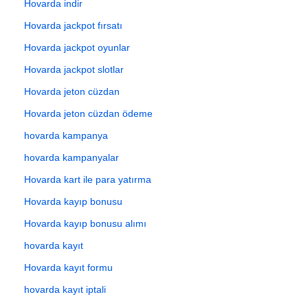
Hovarda indir
Hovarda jackpot fırsatı
Hovarda jackpot oyunlar
Hovarda jackpot slotlar
Hovarda jeton cüzdan
Hovarda jeton cüzdan ödeme
hovarda kampanya
hovarda kampanyalar
Hovarda kart ile para yatırma
Hovarda kayıp bonusu
Hovarda kayıp bonusu alımı
hovarda kayıt
Hovarda kayıt formu
hovarda kayıt iptali