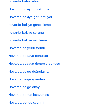
hovarda bahis sitesi
Hovarda bakiye gecikmesi
Hovarda bakiye görünmüyor
hovarda bakiye güncelleme
hovarda bakiye sorunu
hovarda bakiye yenileme
Hovarda başvuru formu
Hovarda bedava bonuslar
Hovarda bedava deneme bonusu
Hovarda belge doğrulama
Hovarda belge işlemleri
Hovarda belge onayı
Hovarda bonus başvurusu
Hovarda bonus çevrimi