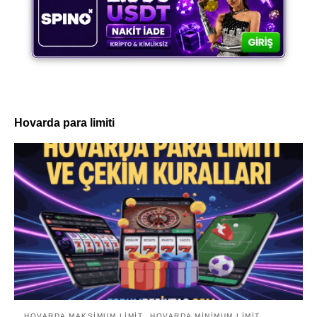
Hovarda para limiti
HOVARDA MAKSIMUM LIMIT
HOVARDA MINIMUM LIMIT