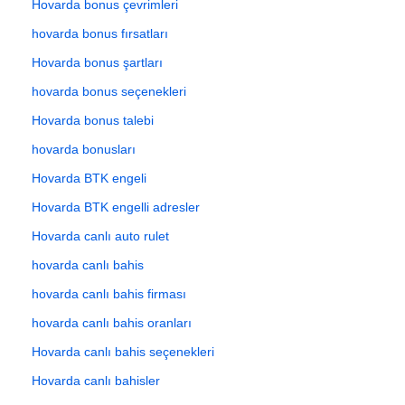
Hovarda bonus çevrimleri
hovarda bonus fırsatları
Hovarda bonus şartları
hovarda bonus seçenekleri
Hovarda bonus talebi
hovarda bonusları
Hovarda BTK engeli
Hovarda BTK engelli adresler
Hovarda canlı auto rulet
hovarda canlı bahis
hovarda canlı bahis firması
hovarda canlı bahis oranları
Hovarda canlı bahis seçenekleri
Hovarda canlı bahisler