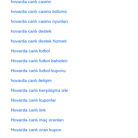
hovarda canlı casino
hovarda canlı casino bölümü
hovarda canlı casino oyunları
hovarda canlı destek
hovarda canlı destek hizmeti
Hovarda canlı futbol
Hovarda canlı futbol bahisleri
Hovarda canlı futbol kuponu
hovarda canlı iletişim
Hovarda canlı karşılaşma izle
Hovarda canlı kuponlar
Hovarda canlı link
Hovarda canlı maç oranları
Hovarda canlı oran kupon