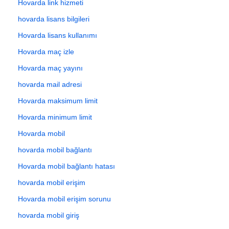
Hovarda link hizmeti
hovarda lisans bilgileri
Hovarda lisans kullanımı
Hovarda maç izle
Hovarda maç yayını
hovarda mail adresi
Hovarda maksimum limit
Hovarda minimum limit
Hovarda mobil
hovarda mobil bağlantı
Hovarda mobil bağlantı hatası
hovarda mobil erişim
Hovarda mobil erişim sorunu
hovarda mobil giriş