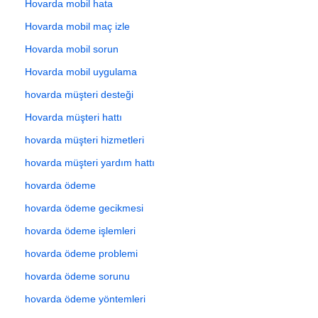
Hovarda mobil hata
Hovarda mobil maç izle
Hovarda mobil sorun
Hovarda mobil uygulama
hovarda müşteri desteği
Hovarda müşteri hattı
hovarda müşteri hizmetleri
hovarda müşteri yardım hattı
hovarda ödeme
hovarda ödeme gecikmesi
hovarda ödeme işlemleri
hovarda ödeme problemi
hovarda ödeme sorunu
hovarda ödeme yöntemleri