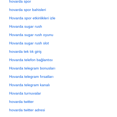
hovarda spor
hovarda spor bahisleri
Hovarda spor etkinlikleri izle
Hovarda sugar rush
Hovarda sugar rush oyunu
Hovarda sugar rush slot
hovarda tek tık giriş
Hovarda telefon bağlantısı
Hovarda telegram bonusları
Hovarda telegram fırsatları
Hovarda telegram kanalı
Hovarda turnuvalar
hovarda twitter
hovarda twitter adresi