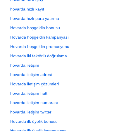
hovarda hızlı kayıt
hovarda hızlı para yatırma
Hovarda hoşgeldin bonusu
Hovarda hoşgeldin kampanyası
Hovarda hoşgeldin promosyonu
Hovarda iki faktörlü doğrulama
hovarda iletişim
hovarda iletişim adresi
Hovarda iletişim çözümleri
hovarda iletişim hattı
hovarda iletişim numarası
hovarda iletişim twitter
Hovarda ilk üyelik bonusu
Hovarda ilk üyelik kampanyası