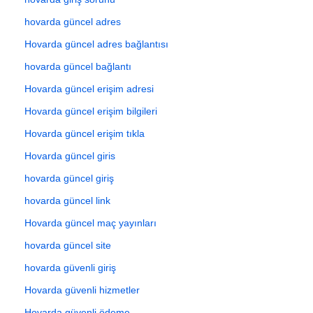
hovarda güncel adres
Hovarda güncel adres bağlantısı
hovarda güncel bağlantı
Hovarda güncel erişim adresi
Hovarda güncel erişim bilgileri
Hovarda güncel erişim tıkla
Hovarda güncel giris
hovarda güncel giriş
hovarda güncel link
Hovarda güncel maç yayınları
hovarda güncel site
hovarda güvenli giriş
Hovarda güvenli hizmetler
Hovarda güvenli ödeme