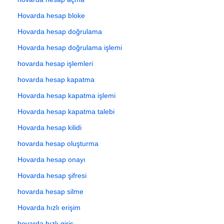
Hovarda hesap bloke
Hovarda hesap doğrulama
Hovarda hesap doğrulama işlemi
hovarda hesap işlemleri
hovarda hesap kapatma
Hovarda hesap kapatma işlemi
Hovarda hesap kapatma talebi
Hovarda hesap kilidi
hovarda hesap oluşturma
Hovarda hesap onayı
Hovarda hesap şifresi
hovarda hesap silme
Hovarda hızlı erişim
hovarda hızlı giriş