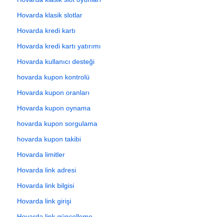
Hovarda klasik slotlar
Hovarda kredi kartı
Hovarda kredi kartı yatırımı
Hovarda kullanıcı desteği
hovarda kupon kontrolü
Hovarda kupon oranları
Hovarda kupon oynama
hovarda kupon sorgulama
hovarda kupon takibi
Hovarda limitler
Hovarda link adresi
Hovarda link bilgisi
Hovarda link girişi
Hovarda link güncelleme