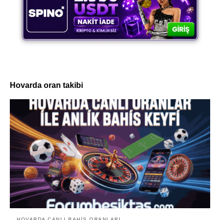
Hovarda oran takibi
HOVARDA CANLI BAHIS ORANLARI