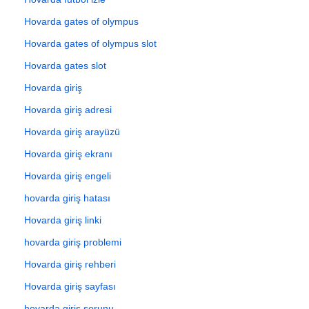
Hovarda gates of olympus
Hovarda gates of olympus slot
Hovarda gates slot
Hovarda giriş
Hovarda giriş adresi
Hovarda giriş arayüzü
Hovarda giriş ekranı
Hovarda giriş engeli
hovarda giriş hatası
Hovarda giriş linki
hovarda giriş problemi
Hovarda giriş rehberi
Hovarda giriş sayfası
hovarda giriş sorunu