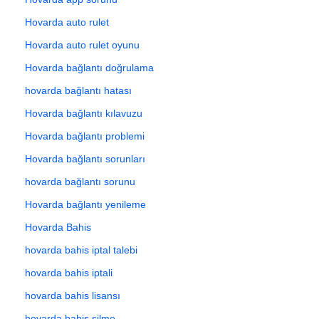
Hovarda auto rulet
Hovarda auto rulet oyunu
Hovarda bağlantı doğrulama
hovarda bağlantı hatası
Hovarda bağlantı kılavuzu
Hovarda bağlantı problemi
Hovarda bağlantı sorunları
hovarda bağlantı sorunu
Hovarda bağlantı yenileme
Hovarda Bahis
hovarda bahis iptal talebi
hovarda bahis iptali
hovarda bahis lisansı
hovarda bahis silme