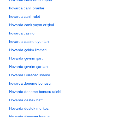
hovarda canlı oranlar
hovarda canlı rulet
Hovarda canlı yayın erişimi
hovarda casino
hovarda casino oyunları
Hovarda çekim limitleri
Hovarda çevrim şartı
Hovarda çevrim şartları
Hovarda Curacao lisansı
hovarda deneme bonusu
Hovarda deneme bonusu talebi
Hovarda destek hattı
Hovarda destek merkezi
Hovarda discount bonusu