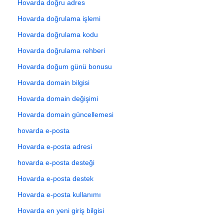
Hovarda doğru adres
Hovarda doğrulama işlemi
Hovarda doğrulama kodu
Hovarda doğrulama rehberi
Hovarda doğum günü bonusu
Hovarda domain bilgisi
Hovarda domain değişimi
Hovarda domain güncellemesi
hovarda e-posta
Hovarda e-posta adresi
hovarda e-posta desteği
Hovarda e-posta destek
Hovarda e-posta kullanımı
Hovarda en yeni giriş bilgisi