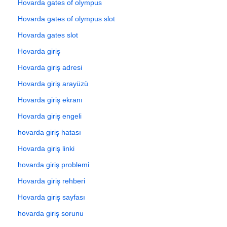
Hovarda gates of olympus
Hovarda gates of olympus slot
Hovarda gates slot
Hovarda giriş
Hovarda giriş adresi
Hovarda giriş arayüzü
Hovarda giriş ekranı
Hovarda giriş engeli
hovarda giriş hatası
Hovarda giriş linki
hovarda giriş problemi
Hovarda giriş rehberi
Hovarda giriş sayfası
hovarda giriş sorunu