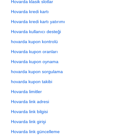
Hovarda klasik slotlar
Hovarda kredi kartı
Hovarda kredi kartı yatırımı
Hovarda kullanıcı desteği
hovarda kupon kontrolü
Hovarda kupon oranları
Hovarda kupon oynama
hovarda kupon sorgulama
hovarda kupon takibi
Hovarda limitler
Hovarda link adresi
Hovarda link bilgisi
Hovarda link girişi
Hovarda link güncelleme