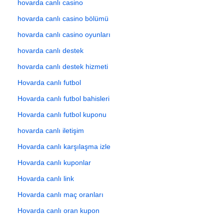
hovarda canlı casino
hovarda canlı casino bölümü
hovarda canlı casino oyunları
hovarda canlı destek
hovarda canlı destek hizmeti
Hovarda canlı futbol
Hovarda canlı futbol bahisleri
Hovarda canlı futbol kuponu
hovarda canlı iletişim
Hovarda canlı karşılaşma izle
Hovarda canlı kuponlar
Hovarda canlı link
Hovarda canlı maç oranları
Hovarda canlı oran kupon