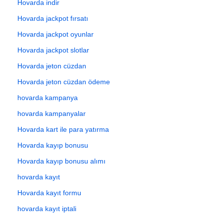
Hovarda indir
Hovarda jackpot fırsatı
Hovarda jackpot oyunlar
Hovarda jackpot slotlar
Hovarda jeton cüzdan
Hovarda jeton cüzdan ödeme
hovarda kampanya
hovarda kampanyalar
Hovarda kart ile para yatırma
Hovarda kayıp bonusu
Hovarda kayıp bonusu alımı
hovarda kayıt
Hovarda kayıt formu
hovarda kayıt iptali