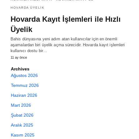
HOVARDA ÜYELIK
Hovarda Kayıt İşlemleri ile Hızlı
Üyelik
Bahis dünyasına yeni adım atan kullanıcılar için en önemli
aşamalardan biri üyelik açma sürecidir. Hovarda kayıt işlemleri
kullanıcı dostu bir…
11 ay önce
Archives
Ağustos 2026
Temmuz 2026
Haziran 2026
Mart 2026
Şubat 2026
Aralık 2025
Kasım 2025