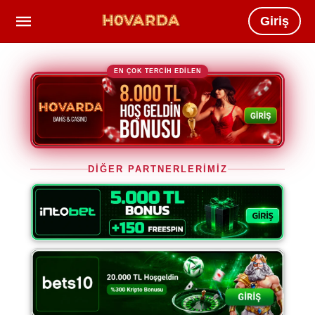
Giriş
EN ÇOK TERCİH EDİLEN
DİĞER PARTNERLERİMİZ