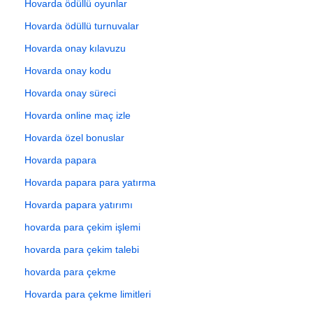
Hovarda ödüllü oyunlar
Hovarda ödüllü turnuvalar
Hovarda onay kılavuzu
Hovarda onay kodu
Hovarda onay süreci
Hovarda online maç izle
Hovarda özel bonuslar
Hovarda papara
Hovarda papara para yatırma
Hovarda papara yatırımı
hovarda para çekim işlemi
hovarda para çekim talebi
hovarda para çekme
Hovarda para çekme limitleri