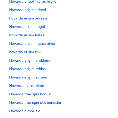
Hovarda engelli adres bilgileri
Hovarda erişim adresi
hovarda erişim adresleri
Hovarda erişim engeli
hovarda erişim hatası
Hovarda erişim hatası alma
hovarda erişim linki
Hovarda erişim problemi
Hovarda erişim rehberi
Hovarda erişim sorunu
Hovarda evrak talebi
Hovarda free spin bonusu
Hovarda free spin slot bonusları
Hovarda futbol izle