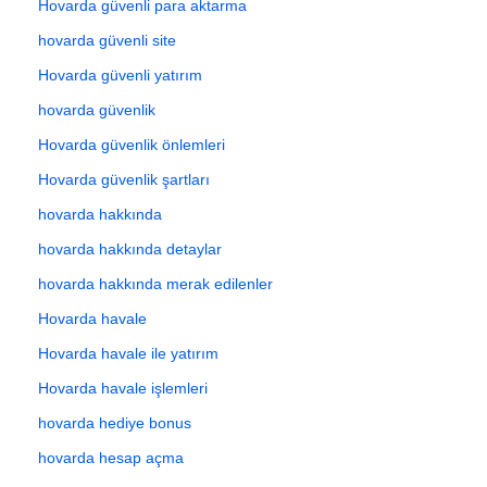
Hovarda güvenli para aktarma
hovarda güvenli site
Hovarda güvenli yatırım
hovarda güvenlik
Hovarda güvenlik önlemleri
Hovarda güvenlik şartları
hovarda hakkında
hovarda hakkında detaylar
hovarda hakkında merak edilenler
Hovarda havale
Hovarda havale ile yatırım
Hovarda havale işlemleri
hovarda hediye bonus
hovarda hesap açma