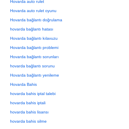
Hovarda auto rulet
Hovarda auto rulet oyunu
Hovarda bağlantı doğrulama
hovarda bağlantı hatası
Hovarda bağlantı kılavuzu
Hovarda bağlantı problemi
Hovarda bağlantı sorunları
hovarda bağlantı sorunu
Hovarda bağlantı yenileme
Hovarda Bahis
hovarda bahis iptal talebi
hovarda bahis iptali
hovarda bahis lisansı
hovarda bahis silme