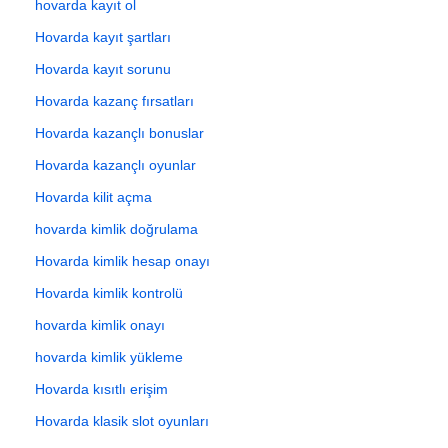
hovarda kayıt ol
Hovarda kayıt şartları
Hovarda kayıt sorunu
Hovarda kazanç fırsatları
Hovarda kazançlı bonuslar
Hovarda kazançlı oyunlar
Hovarda kilit açma
hovarda kimlik doğrulama
Hovarda kimlik hesap onayı
Hovarda kimlik kontrolü
hovarda kimlik onayı
hovarda kimlik yükleme
Hovarda kısıtlı erişim
Hovarda klasik slot oyunları