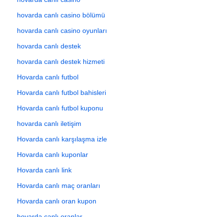
hovarda canlı casino bölümü
hovarda canlı casino oyunları
hovarda canlı destek
hovarda canlı destek hizmeti
Hovarda canlı futbol
Hovarda canlı futbol bahisleri
Hovarda canlı futbol kuponu
hovarda canlı iletişim
Hovarda canlı karşılaşma izle
Hovarda canlı kuponlar
Hovarda canlı link
Hovarda canlı maç oranları
Hovarda canlı oran kupon
hovarda canlı oranlar