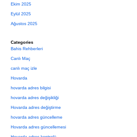
Ekim 2025
Eylül 2025
Ağustos 2025
Categories
Bahis Rehberleri
Canlı Maç
canlı maç izle
Hovarda
hovarda adres bilgisi
hovarda adres değişikliği
Hovarda adres değiştirme
hovarda adres güncelleme
Hovarda adres güncellemesi
Hovarda adres kontrolü