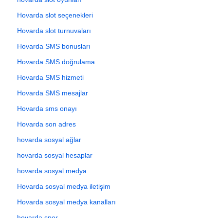
Hovarda slot seçenekleri
Hovarda slot turnuvaları
Hovarda SMS bonusları
Hovarda SMS doğrulama
Hovarda SMS hizmeti
Hovarda SMS mesajlar
Hovarda sms onayı
Hovarda son adres
hovarda sosyal ağlar
hovarda sosyal hesaplar
hovarda sosyal medya
Hovarda sosyal medya iletişim
Hovarda sosyal medya kanalları
hovarda spor