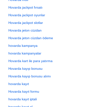
Hovarda jackpot fırsatı
Hovarda jackpot oyunlar
Hovarda jackpot slotlar
Hovarda jeton cüzdan
Hovarda jeton cüzdan ödeme
hovarda kampanya
hovarda kampanyalar
Hovarda kart ile para yatırma
Hovarda kayıp bonusu
Hovarda kayıp bonusu alımı
hovarda kayıt
Hovarda kayıt formu
hovarda kayıt iptali
hovarda kayıt ol