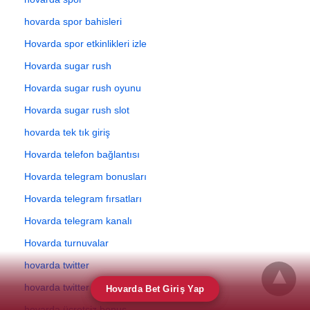
hovarda spor bahisleri
Hovarda spor etkinlikleri izle
Hovarda sugar rush
Hovarda sugar rush oyunu
Hovarda sugar rush slot
hovarda tek tık giriş
Hovarda telefon bağlantısı
Hovarda telegram bonusları
Hovarda telegram fırsatları
Hovarda telegram kanalı
Hovarda turnuvalar
hovarda twitter
hovarda twitter adresi
Hovarda Bet Giriş Yap
hovarda ücretsiz bonus