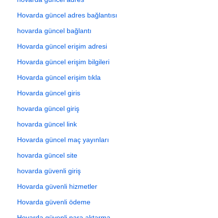
Hovarda güncel adres bağlantısı
hovarda güncel bağlantı
Hovarda güncel erişim adresi
Hovarda güncel erişim bilgileri
Hovarda güncel erişim tıkla
Hovarda güncel giris
hovarda güncel giriş
hovarda güncel link
Hovarda güncel maç yayınları
hovarda güncel site
hovarda güvenli giriş
Hovarda güvenli hizmetler
Hovarda güvenli ödeme
Hovarda güvenli para aktarma