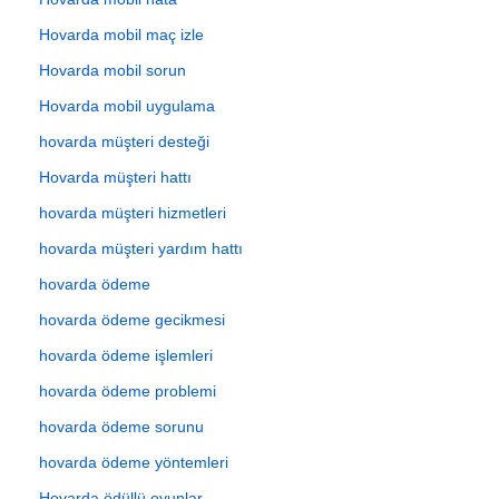
Hovarda mobil maç izle
Hovarda mobil sorun
Hovarda mobil uygulama
hovarda müşteri desteği
Hovarda müşteri hattı
hovarda müşteri hizmetleri
hovarda müşteri yardım hattı
hovarda ödeme
hovarda ödeme gecikmesi
hovarda ödeme işlemleri
hovarda ödeme problemi
hovarda ödeme sorunu
hovarda ödeme yöntemleri
Hovarda ödüllü oyunlar