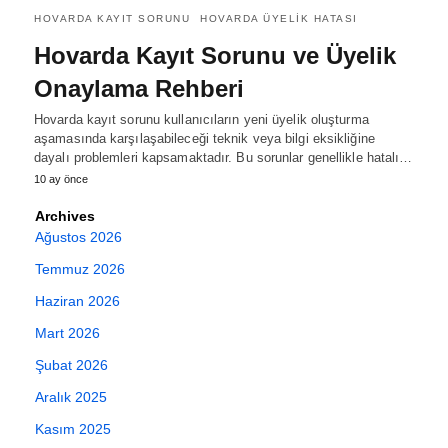
HOVARDA KAYIT SORUNU
HOVARDA ÜYELIK HATASI
Hovarda Kayıt Sorunu ve Üyelik
Onaylama Rehberi
Hovarda kayıt sorunu kullanıcıların yeni üyelik oluşturma
aşamasında karşılaşabileceği teknik veya bilgi eksikliğine
dayalı problemleri kapsamaktadır. Bu sorunlar genellikle hatalı…
10 ay önce
Archives
Ağustos 2026
Temmuz 2026
Haziran 2026
Mart 2026
Şubat 2026
Aralık 2025
Kasım 2025