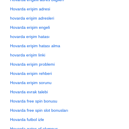
Hovarda erişim adresi
hovarda erişim adresleri
Hovarda erişim engeli
hovarda erişim hatası
Hovarda erişim hatası alma
hovarda erişim linki
Hovarda erişim problemi
Hovarda erişim rehberi
Hovarda erişim sorunu
Hovarda evrak talebi
Hovarda free spin bonusu
Hovarda free spin slot bonusları
Hovarda futbol izle
Hovarda gates of olympus