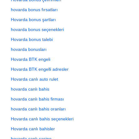
hovarda bonus fırsatları
Hovarda bonus şartları
hovarda bonus seçenekleri
Hovarda bonus talebi
hovarda bonusları
Hovarda BTK engeli
Hovarda BTK engelli adresler
Hovarda canlı auto rulet
hovarda canlı bahis
hovarda canlı bahis firması
hovarda canlı bahis oranları
Hovarda canlı bahis seçenekleri
Hovarda canlı bahisler
hovarda canlı casino