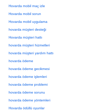
Hovarda mobil maç izle
Hovarda mobil sorun
Hovarda mobil uygulama
hovarda müşteri desteği
Hovarda müşteri hattı
hovarda müşteri hizmetleri
hovarda müşteri yardım hattı
hovarda ödeme
hovarda ödeme gecikmesi
hovarda ödeme işlemleri
hovarda ödeme problemi
hovarda ödeme sorunu
hovarda ödeme yöntemleri
Hovarda ödüllü oyunlar