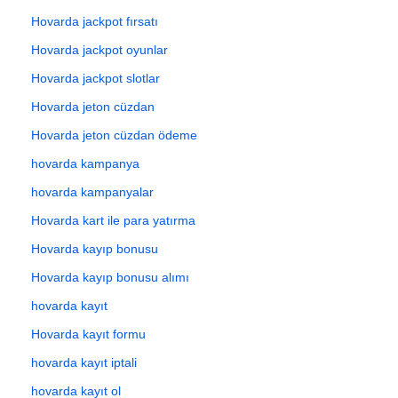
Hovarda jackpot fırsatı
Hovarda jackpot oyunlar
Hovarda jackpot slotlar
Hovarda jeton cüzdan
Hovarda jeton cüzdan ödeme
hovarda kampanya
hovarda kampanyalar
Hovarda kart ile para yatırma
Hovarda kayıp bonusu
Hovarda kayıp bonusu alımı
hovarda kayıt
Hovarda kayıt formu
hovarda kayıt iptali
hovarda kayıt ol