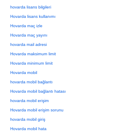
hovarda lisans bilgileri
Hovarda lisans kullanımı
Hovarda maç izle
Hovarda maç yayını
hovarda mail adresi
Hovarda maksimum limit
Hovarda minimum limit
Hovarda mobil
hovarda mobil bağlantı
Hovarda mobil bağlantı hatası
hovarda mobil erişim
Hovarda mobil erişim sorunu
hovarda mobil giriş
Hovarda mobil hata