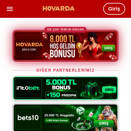
Giriş
EN ÇOK TERCİH EDİLEN
DİĞER PARTNERLERİMİZ