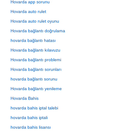
Hovarda app sorunu
Hovarda auto rulet
Hovarda auto rulet oyunu
Hovarda bağlantı doğrulama
hovarda bağlantı hatası
Hovarda bağlantı kılavuzu
Hovarda bağlantı problemi
Hovarda bağlantı sorunları
hovarda bağlantı sorunu
Hovarda bağlantı yenileme
Hovarda Bahis
hovarda bahis iptal talebi
hovarda bahis iptali
hovarda bahis lisansı