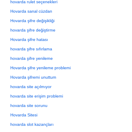
hovarda rulet seçenekleri
Hovarda sanal cüzdan
Hovarda şifre değişikliği
hovarda şifre değiştirme
Hovarda şifre hatası
hovarda şifre sıfırlama
hovarda şifre yenileme
Hovarda şifre yenileme problemi
Hovarda şifremi unuttum
hovarda site açılmıyor
hovarda site erişim problemi
hovarda site sorunu
Hovarda Sitesi
hovarda slot kazançları