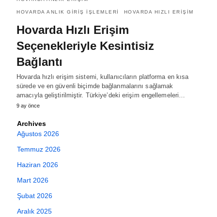
HOVARDA ANLIK GIRIŞ IŞLEMLERI
HOVARDA HIZLI ERIŞIM
Hovarda Hızlı Erişim
Seçenekleriyle Kesintisiz
Bağlantı
Hovarda hızlı erişim sistemi, kullanıcıların platforma en kısa
sürede ve en güvenli biçimde bağlanmalarını sağlamak
amacıyla geliştirilmiştir. Türkiye’deki erişim engellemeleri…
9 ay önce
Archives
Ağustos 2026
Temmuz 2026
Haziran 2026
Mart 2026
Şubat 2026
Aralık 2025