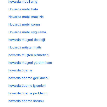
hovarda mobil giriş
Hovarda mobil hata
Hovarda mobil maç izle
Hovarda mobil sorun
Hovarda mobil uygulama
hovarda müşteri desteği
Hovarda müşteri hattı
hovarda müşteri hizmetleri
hovarda müşteri yardım hattı
hovarda ödeme
hovarda ödeme gecikmesi
hovarda ödeme işlemleri
hovarda ödeme problemi
hovarda ödeme sorunu