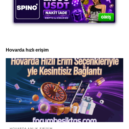
Hovarda hızlı erişim
HOVARDA ANLIK ERIŞIM