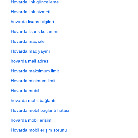
Hovarda link güncelleme
Hovarda link hizmeti
hovarda lisans bilgileri
Hovarda lisans kullanımı
Hovarda maç izle
Hovarda maç yayını
hovarda mail adresi
Hovarda maksimum limit
Hovarda minimum limit
Hovarda mobil
hovarda mobil bağlantı
Hovarda mobil bağlantı hatası
hovarda mobil erişim
Hovarda mobil erişim sorunu