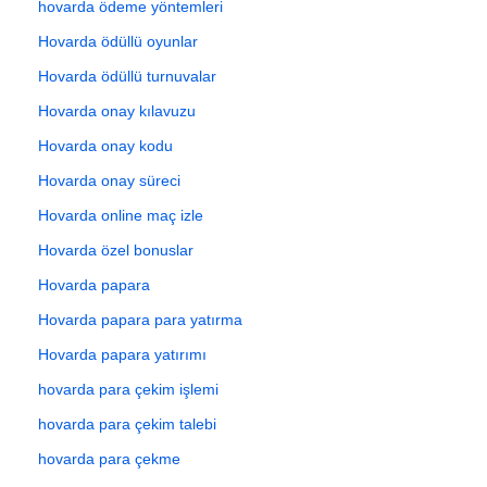
hovarda ödeme yöntemleri
Hovarda ödüllü oyunlar
Hovarda ödüllü turnuvalar
Hovarda onay kılavuzu
Hovarda onay kodu
Hovarda onay süreci
Hovarda online maç izle
Hovarda özel bonuslar
Hovarda papara
Hovarda papara para yatırma
Hovarda papara yatırımı
hovarda para çekim işlemi
hovarda para çekim talebi
hovarda para çekme