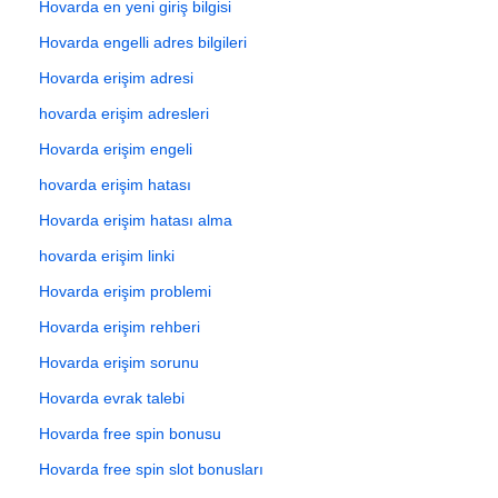
Hovarda en yeni giriş bilgisi
Hovarda engelli adres bilgileri
Hovarda erişim adresi
hovarda erişim adresleri
Hovarda erişim engeli
hovarda erişim hatası
Hovarda erişim hatası alma
hovarda erişim linki
Hovarda erişim problemi
Hovarda erişim rehberi
Hovarda erişim sorunu
Hovarda evrak talebi
Hovarda free spin bonusu
Hovarda free spin slot bonusları