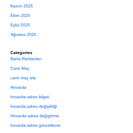
Kasım 2025
Ekim 2025
Eylül 2025
Ağustos 2025
Categories
Bahis Rehberleri
Canlı Maç
canlı maç izle
Hovarda
hovarda adres bilgisi
hovarda adres değişikliği
Hovarda adres değiştirme
hovarda adres güncelleme