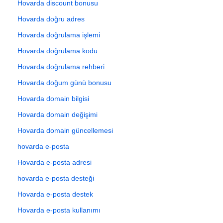
Hovarda discount bonusu
Hovarda doğru adres
Hovarda doğrulama işlemi
Hovarda doğrulama kodu
Hovarda doğrulama rehberi
Hovarda doğum günü bonusu
Hovarda domain bilgisi
Hovarda domain değişimi
Hovarda domain güncellemesi
hovarda e-posta
Hovarda e-posta adresi
hovarda e-posta desteği
Hovarda e-posta destek
Hovarda e-posta kullanımı