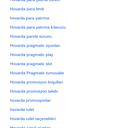
Hovarda para limiti
hovarda para yatırma
Hovarda para yatırma kılavuzu
Hovarda parola sorunu
Hovarda pragmatic oyunları
Hovarda pragmatic play
Hovarda pragmatic slot
Hovarda Pragmatic turnuvalar
Hovarda promosyon koşulları
Hovarda promosyon talebi
hovarda promosyonlar
hovarda rulet
hovarda rulet seçenekleri
Hovarda sanal cüzdan