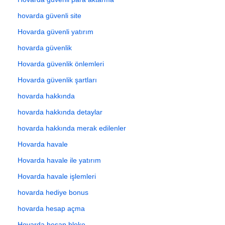
hovarda güvenli site
Hovarda güvenli yatırım
hovarda güvenlik
Hovarda güvenlik önlemleri
Hovarda güvenlik şartları
hovarda hakkında
hovarda hakkında detaylar
hovarda hakkında merak edilenler
Hovarda havale
Hovarda havale ile yatırım
Hovarda havale işlemleri
hovarda hediye bonus
hovarda hesap açma
Hovarda hesap bloke