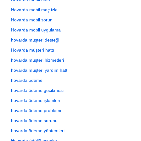
Hovarda mobil maç izle
Hovarda mobil sorun
Hovarda mobil uygulama
hovarda müşteri desteği
Hovarda müşteri hattı
hovarda müşteri hizmetleri
hovarda müşteri yardım hattı
hovarda ödeme
hovarda ödeme gecikmesi
hovarda ödeme işlemleri
hovarda ödeme problemi
hovarda ödeme sorunu
hovarda ödeme yöntemleri
Hovarda ödüllü oyunlar