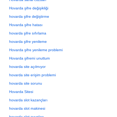
Hovarda şifre değişikliği
hovarda şifre değiştirme
Hovarda şifre hatası
hovarda şifre sıfırlama
hovarda şifre yenileme
Hovarda şifre yenileme problemi
Hovarda şifremi unuttum
hovarda site açılmıyor
hovarda site erişim problemi
hovarda site sorunu
Hovarda Sitesi
hovarda slot kazançları
hovarda slot makinesi
hovarda slot oyunları