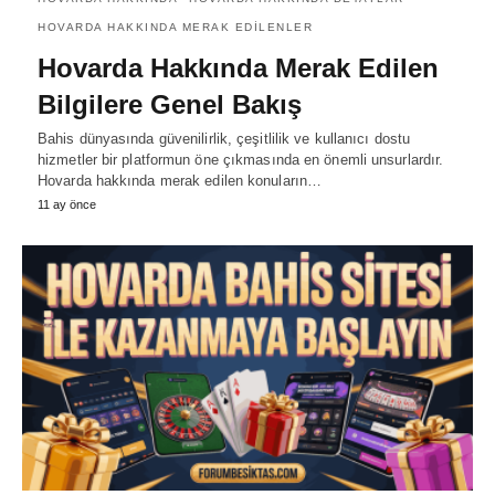
HOVARDA HAKKINDA MERAK EDILENLER
Hovarda Hakkında Merak Edilen
Bilgilere Genel Bakış
Bahis dünyasında güvenilirlik, çeşitlilik ve kullanıcı dostu
hizmetler bir platformun öne çıkmasında en önemli unsurlardır.
Hovarda hakkında merak edilen konuların…
11 ay önce