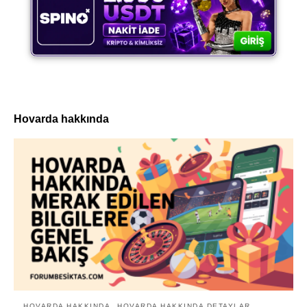
Hovarda hakkında
HOVARDA HAKKINDA
HOVARDA HAKKINDA DETAYLAR