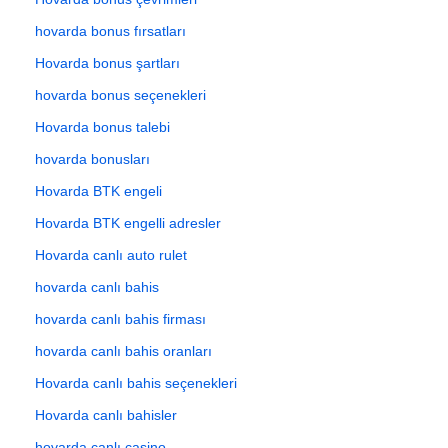
hovarda bonus fırsatları
Hovarda bonus şartları
hovarda bonus seçenekleri
Hovarda bonus talebi
hovarda bonusları
Hovarda BTK engeli
Hovarda BTK engelli adresler
Hovarda canlı auto rulet
hovarda canlı bahis
hovarda canlı bahis firması
hovarda canlı bahis oranları
Hovarda canlı bahis seçenekleri
Hovarda canlı bahisler
hovarda canlı casino