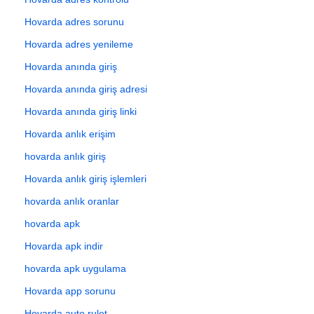
Hovarda adres sorunu
Hovarda adres yenileme
Hovarda anında giriş
Hovarda anında giriş adresi
Hovarda anında giriş linki
Hovarda anlık erişim
hovarda anlık giriş
Hovarda anlık giriş işlemleri
hovarda anlık oranlar
hovarda apk
Hovarda apk indir
hovarda apk uygulama
Hovarda app sorunu
Hovarda auto rulet