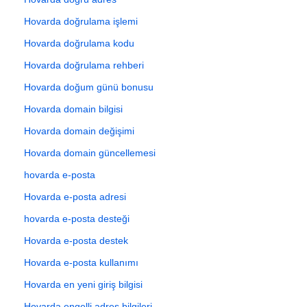
Hovarda doğrulama işlemi
Hovarda doğrulama kodu
Hovarda doğrulama rehberi
Hovarda doğum günü bonusu
Hovarda domain bilgisi
Hovarda domain değişimi
Hovarda domain güncellemesi
hovarda e-posta
Hovarda e-posta adresi
hovarda e-posta desteği
Hovarda e-posta destek
Hovarda e-posta kullanımı
Hovarda en yeni giriş bilgisi
Hovarda engelli adres bilgileri