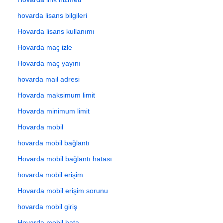
hovarda lisans bilgileri
Hovarda lisans kullanımı
Hovarda maç izle
Hovarda maç yayını
hovarda mail adresi
Hovarda maksimum limit
Hovarda minimum limit
Hovarda mobil
hovarda mobil bağlantı
Hovarda mobil bağlantı hatası
hovarda mobil erişim
Hovarda mobil erişim sorunu
hovarda mobil giriş
Hovarda mobil hata