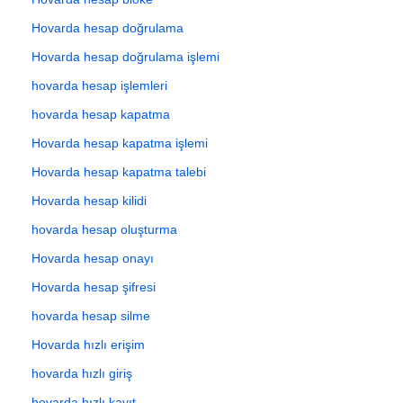
Hovarda hesap doğrulama
Hovarda hesap doğrulama işlemi
hovarda hesap işlemleri
hovarda hesap kapatma
Hovarda hesap kapatma işlemi
Hovarda hesap kapatma talebi
Hovarda hesap kilidi
hovarda hesap oluşturma
Hovarda hesap onayı
Hovarda hesap şifresi
hovarda hesap silme
Hovarda hızlı erişim
hovarda hızlı giriş
hovarda hızlı kayıt