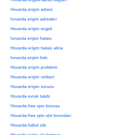
Hovarda erişim adresi
hovarda erişim adresleri
Hovarda erişim engeli
hovarda erişim hatası
Hovarda erişim hatası alma
hovarda erişim linki
Hovarda erişim problemi
Hovarda erişim rehberi
Hovarda erişim sorunu
Hovarda evrak talebi
Hovarda free spin bonusu
Hovarda free spin slot bonusları
Hovarda futbol izle
Hovarda gates of olympus