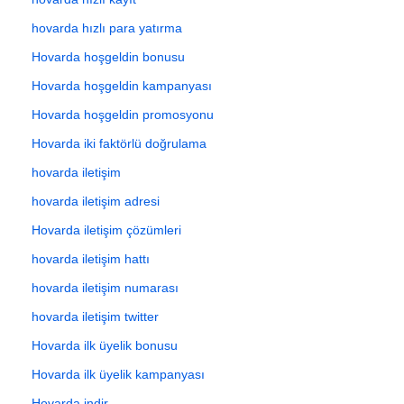
hovarda hızlı para yatırma
Hovarda hoşgeldin bonusu
Hovarda hoşgeldin kampanyası
Hovarda hoşgeldin promosyonu
Hovarda iki faktörlü doğrulama
hovarda iletişim
hovarda iletişim adresi
Hovarda iletişim çözümleri
hovarda iletişim hattı
hovarda iletişim numarası
hovarda iletişim twitter
Hovarda ilk üyelik bonusu
Hovarda ilk üyelik kampanyası
Hovarda indir