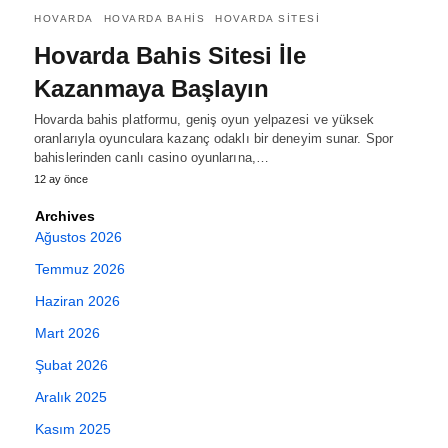
HOVARDA
HOVARDA BAHIS
HOVARDA SITESI
Hovarda Bahis Sitesi İle
Kazanmaya Başlayın
Hovarda bahis platformu, geniş oyun yelpazesi ve yüksek
oranlarıyla oyunculara kazanç odaklı bir deneyim sunar. Spor
bahislerinden canlı casino oyunlarına,…
12 ay önce
Archives
Ağustos 2026
Temmuz 2026
Haziran 2026
Mart 2026
Şubat 2026
Aralık 2025
Kasım 2025