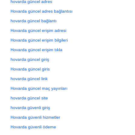
hovarda güncel adres
Hovarda güncel adres bağlantısı
hovarda güncel bağlantı
Hovarda güncel erişim adresi
Hovarda güncel erişim bilgileri
Hovarda güncel erişim tıkla
hovarda güncel giriş
Hovarda güncel giris
hovarda güncel link
Hovarda güncel maç yayınları
hovarda güncel site
hovarda güvenli giriş
Hovarda güvenli hizmetler
Hovarda güvenli ödeme