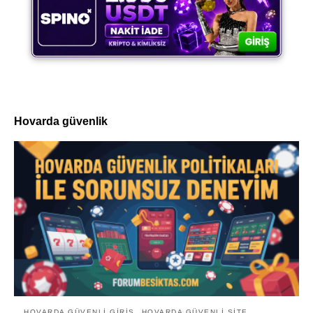
Hovarda güvenlik
HOVARDA GÜVENLI GIRIŞ
HOVARDA GÜVENLI SITE