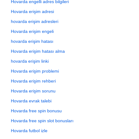
Hovarda engelli adres bilgileri
Hovarda erişim adresi
hovarda erişim adresleri
Hovarda erişim engeli
hovarda erişim hatası
Hovarda erişim hatası alma
hovarda erişim linki
Hovarda erişim problemi
Hovarda erişim rehberi
Hovarda erişim sorunu
Hovarda evrak talebi
Hovarda free spin bonusu
Hovarda free spin slot bonusları
Hovarda futbol izle