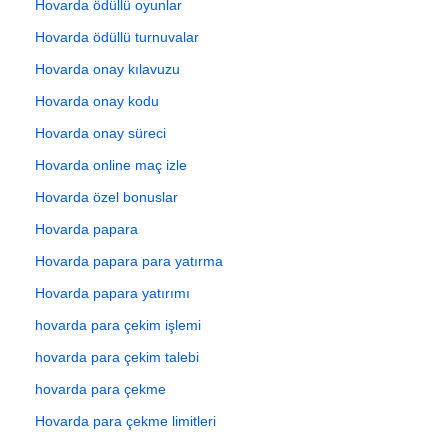
Hovarda ödüllü oyunlar
Hovarda ödüllü turnuvalar
Hovarda onay kılavuzu
Hovarda onay kodu
Hovarda onay süreci
Hovarda online maç izle
Hovarda özel bonuslar
Hovarda papara
Hovarda papara para yatırma
Hovarda papara yatırımı
hovarda para çekim işlemi
hovarda para çekim talebi
hovarda para çekme
Hovarda para çekme limitleri