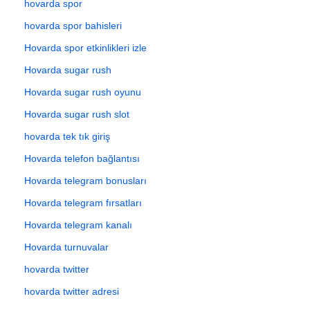
hovarda spor
hovarda spor bahisleri
Hovarda spor etkinlikleri izle
Hovarda sugar rush
Hovarda sugar rush oyunu
Hovarda sugar rush slot
hovarda tek tık giriş
Hovarda telefon bağlantısı
Hovarda telegram bonusları
Hovarda telegram fırsatları
Hovarda telegram kanalı
Hovarda turnuvalar
hovarda twitter
hovarda twitter adresi