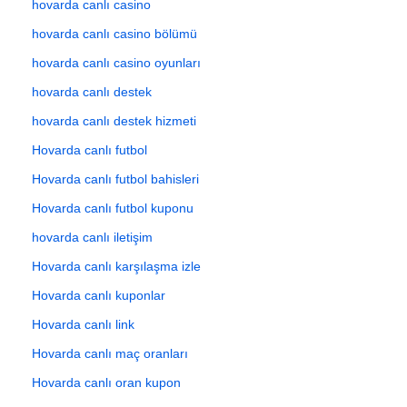
hovarda canlı casino
hovarda canlı casino bölümü
hovarda canlı casino oyunları
hovarda canlı destek
hovarda canlı destek hizmeti
Hovarda canlı futbol
Hovarda canlı futbol bahisleri
Hovarda canlı futbol kuponu
hovarda canlı iletişim
Hovarda canlı karşılaşma izle
Hovarda canlı kuponlar
Hovarda canlı link
Hovarda canlı maç oranları
Hovarda canlı oran kupon