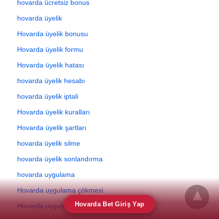
hovarda ücretsiz bonus
hovarda üyelik
Hovarda üyelik bonusu
Hovarda üyelik formu
Hovarda üyelik hatası
hovarda üyelik hesabı
hovarda üyelik iptali
Hovarda üyelik kuralları
Hovarda üyelik şartları
hovarda üyelik silme
hovarda üyelik sonlandırma
hovarda uygulama
Hovarda uygulama çökmesi
Hovarda Bet Giriş Yap
Hovarda uygulama giriş problemi