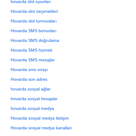
hovarda slot oyunları
Hovarda slot seçenekleri
Hovarda slot turnuvaları
Hovarda SMS bonusları
Hovarda SMS doğrulama
Hovarda SMS hizmeti
Hovarda SMS mesajlar
Hovarda sms onayı
Hovarda son adres
hovarda sosyal ağlar
hovarda sosyal hesaplar
hovarda sosyal medya
Hovarda sosyal medya iletişim
Hovarda sosyal medya kanalları