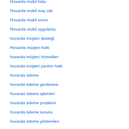
Hovarda mobil hata
Hovarda mobil maç izle
Hovarda mobil sorun
Hovarda mobil uygulama
hovarda müşteri desteği
Hovarda müşteri hattı
hovarda müşteri hizmetleri
hovarda müşteri yardım hattı
hovarda ödeme
hovarda ödeme gecikmesi
hovarda ödeme işlemleri
hovarda ödeme problemi
hovarda ödeme sorunu
hovarda ödeme yöntemleri