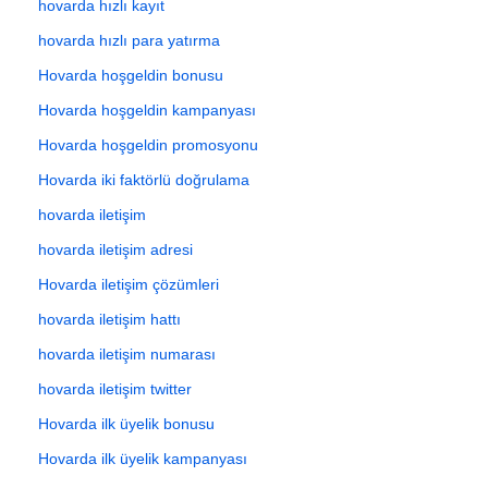
hovarda hızlı kayıt
hovarda hızlı para yatırma
Hovarda hoşgeldin bonusu
Hovarda hoşgeldin kampanyası
Hovarda hoşgeldin promosyonu
Hovarda iki faktörlü doğrulama
hovarda iletişim
hovarda iletişim adresi
Hovarda iletişim çözümleri
hovarda iletişim hattı
hovarda iletişim numarası
hovarda iletişim twitter
Hovarda ilk üyelik bonusu
Hovarda ilk üyelik kampanyası