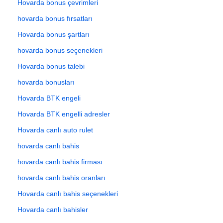
Hovarda bonus çevrimleri
hovarda bonus fırsatları
Hovarda bonus şartları
hovarda bonus seçenekleri
Hovarda bonus talebi
hovarda bonusları
Hovarda BTK engeli
Hovarda BTK engelli adresler
Hovarda canlı auto rulet
hovarda canlı bahis
hovarda canlı bahis firması
hovarda canlı bahis oranları
Hovarda canlı bahis seçenekleri
Hovarda canlı bahisler