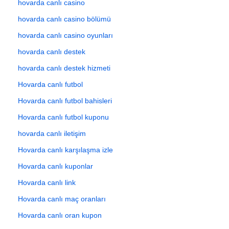
hovarda canlı casino
hovarda canlı casino bölümü
hovarda canlı casino oyunları
hovarda canlı destek
hovarda canlı destek hizmeti
Hovarda canlı futbol
Hovarda canlı futbol bahisleri
Hovarda canlı futbol kuponu
hovarda canlı iletişim
Hovarda canlı karşılaşma izle
Hovarda canlı kuponlar
Hovarda canlı link
Hovarda canlı maç oranları
Hovarda canlı oran kupon