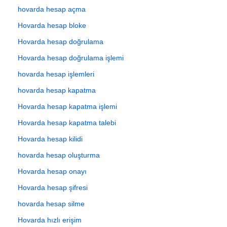
hovarda hesap açma
Hovarda hesap bloke
Hovarda hesap doğrulama
Hovarda hesap doğrulama işlemi
hovarda hesap işlemleri
hovarda hesap kapatma
Hovarda hesap kapatma işlemi
Hovarda hesap kapatma talebi
Hovarda hesap kilidi
hovarda hesap oluşturma
Hovarda hesap onayı
Hovarda hesap şifresi
hovarda hesap silme
Hovarda hızlı erişim