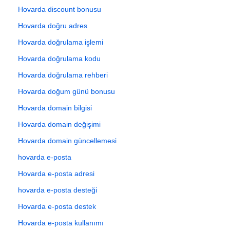
Hovarda discount bonusu
Hovarda doğru adres
Hovarda doğrulama işlemi
Hovarda doğrulama kodu
Hovarda doğrulama rehberi
Hovarda doğum günü bonusu
Hovarda domain bilgisi
Hovarda domain değişimi
Hovarda domain güncellemesi
hovarda e-posta
Hovarda e-posta adresi
hovarda e-posta desteği
Hovarda e-posta destek
Hovarda e-posta kullanımı