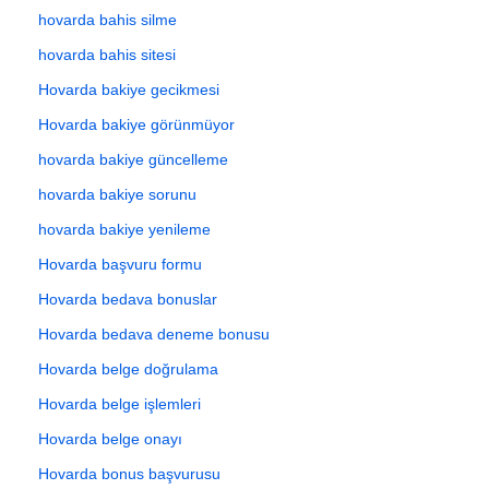
hovarda bahis silme
hovarda bahis sitesi
Hovarda bakiye gecikmesi
Hovarda bakiye görünmüyor
hovarda bakiye güncelleme
hovarda bakiye sorunu
hovarda bakiye yenileme
Hovarda başvuru formu
Hovarda bedava bonuslar
Hovarda bedava deneme bonusu
Hovarda belge doğrulama
Hovarda belge işlemleri
Hovarda belge onayı
Hovarda bonus başvurusu