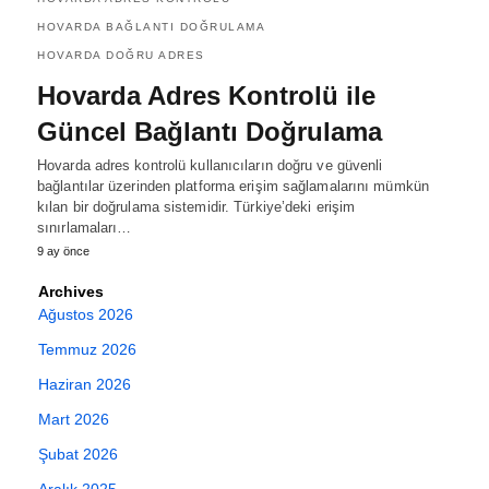
HOVARDA BAĞLANTI DOĞRULAMA
HOVARDA DOĞRU ADRES
Hovarda Adres Kontrolü ile
Güncel Bağlantı Doğrulama
Hovarda adres kontrolü kullanıcıların doğru ve güvenli
bağlantılar üzerinden platforma erişim sağlamalarını mümkün
kılan bir doğrulama sistemidir. Türkiye’deki erişim
sınırlamaları…
9 ay önce
Archives
Ağustos 2026
Temmuz 2026
Haziran 2026
Mart 2026
Şubat 2026
Aralık 2025