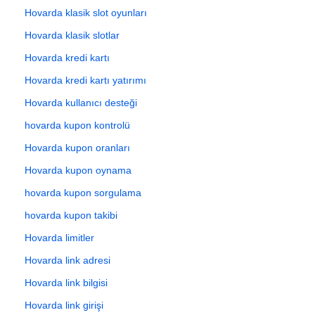
Hovarda klasik slot oyunları
Hovarda klasik slotlar
Hovarda kredi kartı
Hovarda kredi kartı yatırımı
Hovarda kullanıcı desteği
hovarda kupon kontrolü
Hovarda kupon oranları
Hovarda kupon oynama
hovarda kupon sorgulama
hovarda kupon takibi
Hovarda limitler
Hovarda link adresi
Hovarda link bilgisi
Hovarda link girişi