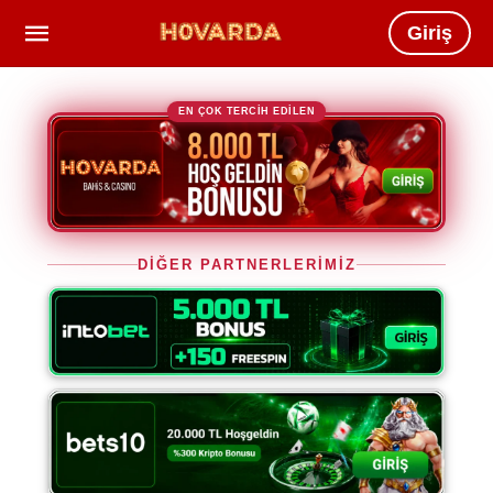
Giriş
EN ÇOK TERCİH EDİLEN
DİĞER PARTNERLERİMİZ