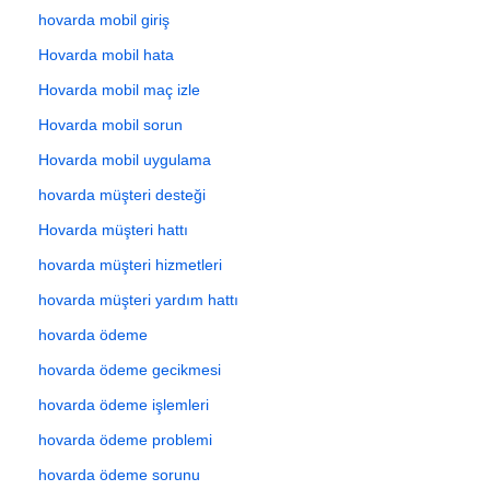
hovarda mobil giriş
Hovarda mobil hata
Hovarda mobil maç izle
Hovarda mobil sorun
Hovarda mobil uygulama
hovarda müşteri desteği
Hovarda müşteri hattı
hovarda müşteri hizmetleri
hovarda müşteri yardım hattı
hovarda ödeme
hovarda ödeme gecikmesi
hovarda ödeme işlemleri
hovarda ödeme problemi
hovarda ödeme sorunu