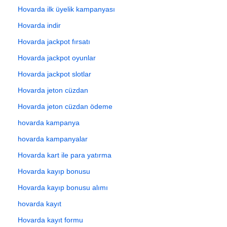
Hovarda ilk üyelik kampanyası
Hovarda indir
Hovarda jackpot fırsatı
Hovarda jackpot oyunlar
Hovarda jackpot slotlar
Hovarda jeton cüzdan
Hovarda jeton cüzdan ödeme
hovarda kampanya
hovarda kampanyalar
Hovarda kart ile para yatırma
Hovarda kayıp bonusu
Hovarda kayıp bonusu alımı
hovarda kayıt
Hovarda kayıt formu