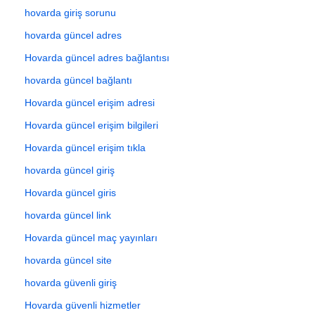
hovarda giriş sorunu
hovarda güncel adres
Hovarda güncel adres bağlantısı
hovarda güncel bağlantı
Hovarda güncel erişim adresi
Hovarda güncel erişim bilgileri
Hovarda güncel erişim tıkla
hovarda güncel giriş
Hovarda güncel giris
hovarda güncel link
Hovarda güncel maç yayınları
hovarda güncel site
hovarda güvenli giriş
Hovarda güvenli hizmetler