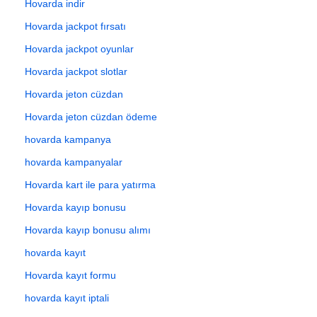
Hovarda indir
Hovarda jackpot fırsatı
Hovarda jackpot oyunlar
Hovarda jackpot slotlar
Hovarda jeton cüzdan
Hovarda jeton cüzdan ödeme
hovarda kampanya
hovarda kampanyalar
Hovarda kart ile para yatırma
Hovarda kayıp bonusu
Hovarda kayıp bonusu alımı
hovarda kayıt
Hovarda kayıt formu
hovarda kayıt iptali