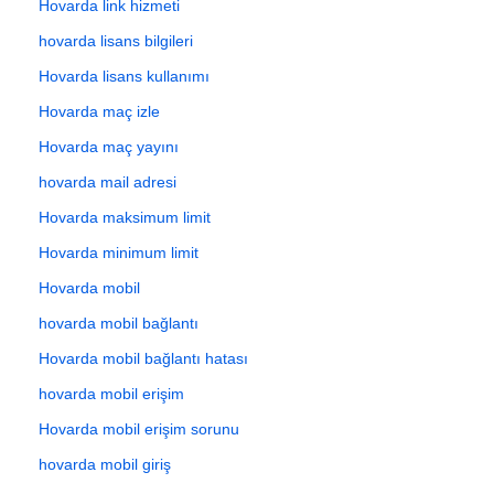
Hovarda link hizmeti
hovarda lisans bilgileri
Hovarda lisans kullanımı
Hovarda maç izle
Hovarda maç yayını
hovarda mail adresi
Hovarda maksimum limit
Hovarda minimum limit
Hovarda mobil
hovarda mobil bağlantı
Hovarda mobil bağlantı hatası
hovarda mobil erişim
Hovarda mobil erişim sorunu
hovarda mobil giriş