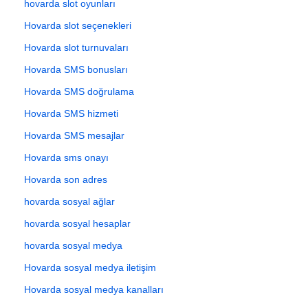
hovarda slot oyunları
Hovarda slot seçenekleri
Hovarda slot turnuvaları
Hovarda SMS bonusları
Hovarda SMS doğrulama
Hovarda SMS hizmeti
Hovarda SMS mesajlar
Hovarda sms onayı
Hovarda son adres
hovarda sosyal ağlar
hovarda sosyal hesaplar
hovarda sosyal medya
Hovarda sosyal medya iletişim
Hovarda sosyal medya kanalları