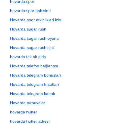
hovarda spor
hovarda spor bahisleri
Hovarda spor etkinlikleri izle
Hovarda sugar rush
Hovarda sugar rush oyunu
Hovarda sugar rush slot
hovarda tek tık giriş
Hovarda telefon bağlantısı
Hovarda telegram bonusları
Hovarda telegram fırsatları
Hovarda telegram kanalı
Hovarda turnuvalar
hovarda twitter
hovarda twitter adresi