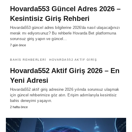
Hovarda553 Güncel Adres 2026 –
Kesintisiz Giriş Rehberi
Hovarda553 güncel adres bilgilerine 2026'da nasıl ulaşacağınızı
merak mı ediyorsunuz? Bu rehberle Hovarda Bet platformuna
sorunsuz giriş yapın ve güncel…
7 gün önce
BAHIS REHBERLERI
HOVARDA552 AKTIF GIRIŞ
Hovarda552 Aktif Giriş 2026 – En
Yeni Adresi
Hovarda552 aktif giriş adresine 2026 yılında sorunsuz ulaşmak
için güncel rehberimize göz atın. Erişim adımlarıyla kesintisiz
bahis deneyimi yaşayın.
2 hafta önce