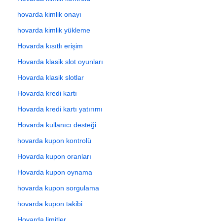
hovarda kimlik onayı
hovarda kimlik yükleme
Hovarda kısıtlı erişim
Hovarda klasik slot oyunları
Hovarda klasik slotlar
Hovarda kredi kartı
Hovarda kredi kartı yatırımı
Hovarda kullanıcı desteği
hovarda kupon kontrolü
Hovarda kupon oranları
Hovarda kupon oynama
hovarda kupon sorgulama
hovarda kupon takibi
Hovarda limitler