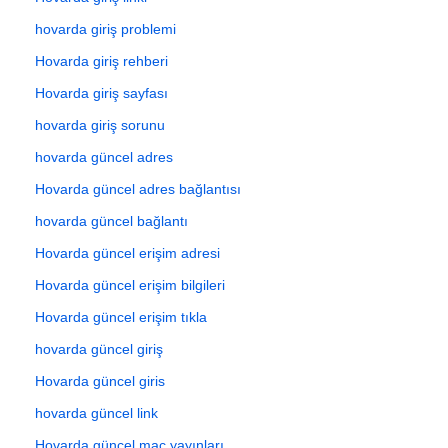
hovarda giriş problemi
Hovarda giriş rehberi
Hovarda giriş sayfası
hovarda giriş sorunu
hovarda güncel adres
Hovarda güncel adres bağlantısı
hovarda güncel bağlantı
Hovarda güncel erişim adresi
Hovarda güncel erişim bilgileri
Hovarda güncel erişim tıkla
hovarda güncel giriş
Hovarda güncel giris
hovarda güncel link
Hovarda güncel maç yayınları