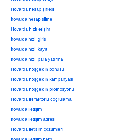
Hovarda hesap şifresi
hovarda hesap silme
Hovarda hızlı erişim
hovarda hızlı giriş
hovarda hızlı kayıt
hovarda hızlı para yatırma
Hovarda hoşgeldin bonusu
Hovarda hoşgeldin kampanyası
Hovarda hoşgeldin promosyonu
Hovarda iki faktörlü doğrulama
hovarda iletişim
hovarda iletişim adresi
Hovarda iletişim çözümleri
hovarda iletişim hattı