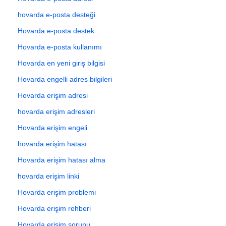
hovarda e-posta desteği
Hovarda e-posta destek
Hovarda e-posta kullanımı
Hovarda en yeni giriş bilgisi
Hovarda engelli adres bilgileri
Hovarda erişim adresi
hovarda erişim adresleri
Hovarda erişim engeli
hovarda erişim hatası
Hovarda erişim hatası alma
hovarda erişim linki
Hovarda erişim problemi
Hovarda erişim rehberi
Hovarda erişim sorunu