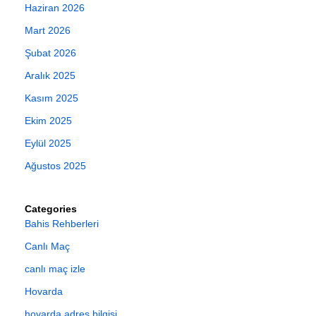
Haziran 2026
Mart 2026
Şubat 2026
Aralık 2025
Kasım 2025
Ekim 2025
Eylül 2025
Ağustos 2025
Categories
Bahis Rehberleri
Canlı Maç
canlı maç izle
Hovarda
hovarda adres bilgisi