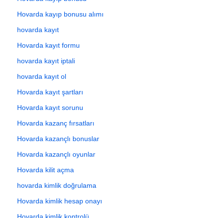
Hovarda kayıp bonusu alımı
hovarda kayıt
Hovarda kayıt formu
hovarda kayıt iptali
hovarda kayıt ol
Hovarda kayıt şartları
Hovarda kayıt sorunu
Hovarda kazanç fırsatları
Hovarda kazançlı bonuslar
Hovarda kazançlı oyunlar
Hovarda kilit açma
hovarda kimlik doğrulama
Hovarda kimlik hesap onayı
Hovarda kimlik kontrolü