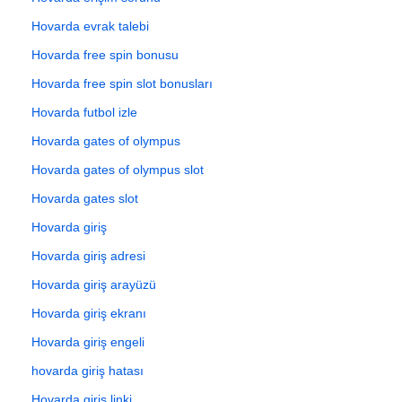
Hovarda evrak talebi
Hovarda free spin bonusu
Hovarda free spin slot bonusları
Hovarda futbol izle
Hovarda gates of olympus
Hovarda gates of olympus slot
Hovarda gates slot
Hovarda giriş
Hovarda giriş adresi
Hovarda giriş arayüzü
Hovarda giriş ekranı
Hovarda giriş engeli
hovarda giriş hatası
Hovarda giriş linki