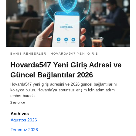
BAHIS REHBERLERI
HOVARDA547 YENI GIRIŞ
Hovarda547 Yeni Giriş Adresi ve
Güncel Bağlantılar 2026
Hovarda547 yeni giriş adresini ve 2026 güncel bağlantılarını
kolayca bulun. Hovarda'ya sorunsuz erişim için adım adım
rehber burada.
2 ay önce
Archives
Ağustos 2026
Temmuz 2026