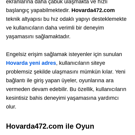
ekranlarına daha çabuk ulaşmakta ve hızlı
başlangıç yapabilmektedir.
Hovarda472.com
teknik altyapısı bu hız odaklı yapıyı desteklemekte
ve kullanıcıların daha verimli bir deneyim
yaşamasını sağlamaktadır.
Engelsiz erişim sağlamak isteyenler için sunulan
Hovarda yeni adres
, kullanıcıların siteye
problemsiz şekilde ulaşmasını mümkün kılar. Yeni
bağlantı ile giriş yapan üyeler, oyunlarına ara
vermeden devam edebilir. Bu özellik, kullanıcıların
kesintisiz bahis deneyimi yaşamasına yardımcı
olur.
Hovarda472.com ile Oyun