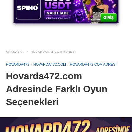
ANASAYFA
HOVARDA472.COM ADRESI
HOVARDA472
HOVARDA472.COM
HOVARDA472.COM ADRESI
Hovarda472.com
Adresinde Farklı Oyun
Seçenekleri