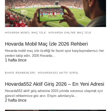
HOVARDA MOBIL MAÇ IZLE
HOVARDA ONLINE MAÇ IZLE
Hovarda Mobil Maç İzle 2026 Rehberi
Hovarda mobil maç izle özelliği ile favori spor karşılaşmalarınızı her
yerden takip edin. 2026 Hovarda…
1 hafta önce
BAHIS REHBERLERI
HOVARDA552 AKTIF GIRIŞ
Hovarda552 Aktif Giriş 2026 – En Yeni Adresi
Hovarda552 aktif giriş adresine 2026 yılında sorunsuz ulaşmak için
güncel rehberimize göz atın. Erişim adımlarıyla…
2 hafta önce