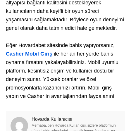
altyapısı bağlantı kalitesini destekleyerek
kullanıcıların daha keyifli bir oyun süreci
yaşamasını sağlamaktadır. Böylece oyun deneyimi
genel olarak daha tatmin edici hale gelmektedir.
Eğer Hovardabet sitesinde bahis yapıyorsanız,
Casher Mobil Giriş
ile her an her yerde bahis
oynama fırsatını yakalayabilirsiniz. Mobil uyumlu
platform, kesintisiz erişim ve kullanıcı dostu bir
deneyim sunar. Yüksek oranlar ve özel
promosyonlarla kazancınızı artırın. Mobil giriş
yapın ve Casher’in avantajlarından faydalanın!
Hovarda Kullanıcısı
Merhaba, ben Hovarda Kullanıcısı, sizlere platformun
güncel giriş adreslerini, avantajlı bonus fırsatlarını ve