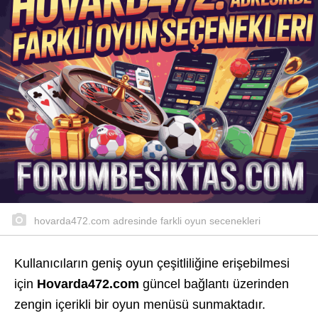
hovarda472.com adresinde farkli oyun secenekleri
Kullanıcıların geniş oyun çeşitliliğine erişebilmesi
için
Hovarda472.com
güncel bağlantı üzerinden
zengin içerikli bir oyun menüsü sunmaktadır.