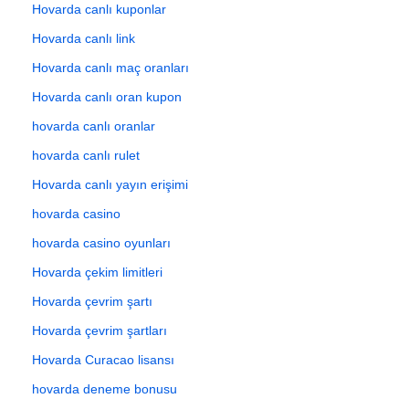
Hovarda canlı kuponlar
Hovarda canlı link
Hovarda canlı maç oranları
Hovarda canlı oran kupon
hovarda canlı oranlar
hovarda canlı rulet
Hovarda canlı yayın erişimi
hovarda casino
hovarda casino oyunları
Hovarda çekim limitleri
Hovarda çevrim şartı
Hovarda çevrim şartları
Hovarda Curacao lisansı
hovarda deneme bonusu