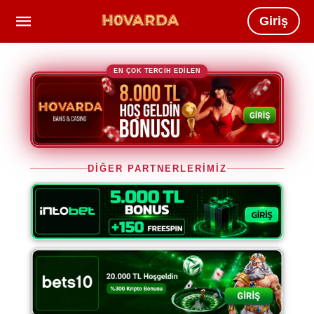
Giriş
EN ÇOK TERCİH EDİLEN
DİĞER PARTNERLERİMİZ