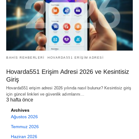
BAHIS REHBERLERI
HOVARDA551 ERIŞIM ADRESI
Hovarda551 Erişim Adresi 2026 ve Kesintisiz
Giriş
Hovarda551 erişim adresi 2026 yılında nasıl bulunur? Kesintisiz giriş
için güncel linkleri ve güvenlik adımlarını…
3 hafta önce
Archives
Ağustos 2026
Temmuz 2026
Haziran 2026