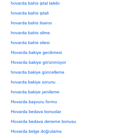
hovarda bahis iptal talebi
hovarda bahis iptali
hovarda bahis lisansı
hovarda bahis silme
hovarda bahis sitesi
Hovarda bakiye gecikmesi
Hovarda bakiye görünmüyor
hovarda bakiye güncelleme
hovarda bakiye sorunu
hovarda bakiye yenileme
Hovarda başvuru formu
Hovarda bedava bonuslar
Hovarda bedava deneme bonusu
Hovarda belge doğrulama