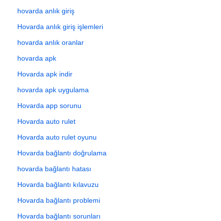
hovarda anlık giriş
Hovarda anlık giriş işlemleri
hovarda anlık oranlar
hovarda apk
Hovarda apk indir
hovarda apk uygulama
Hovarda app sorunu
Hovarda auto rulet
Hovarda auto rulet oyunu
Hovarda bağlantı doğrulama
hovarda bağlantı hatası
Hovarda bağlantı kılavuzu
Hovarda bağlantı problemi
Hovarda bağlantı sorunları