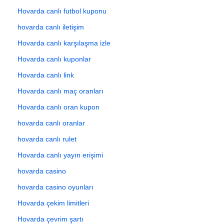
Hovarda canlı futbol kuponu
hovarda canlı iletişim
Hovarda canlı karşılaşma izle
Hovarda canlı kuponlar
Hovarda canlı link
Hovarda canlı maç oranları
Hovarda canlı oran kupon
hovarda canlı oranlar
hovarda canlı rulet
Hovarda canlı yayın erişimi
hovarda casino
hovarda casino oyunları
Hovarda çekim limitleri
Hovarda çevrim şartı