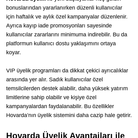
bonuslarından yararlanırken düzenli kullanıcılar
için haftalık ve aylık özel kampanyalar düzenlenir.
Ayrıca kayıp iade promosyonları sayesinde
kullanıcılar zararlarını minimuma indirebilir. Bu da
platformun kullanıcı dostu yaklaşımını ortaya
koyar.
VIP üyelik programları da dikkat çekici ayrıcalıklar
arasında yer alır. Sadık kullanıcılar özel
temsilcilerden destek alabilir, daha yüksek yatırım
limitlerine sahip olabilir ve kişiye özel
kampanyalardan faydalanabilir. Bu özellikler
Hovarda’nın üyelik sistemini daha cazip hale getirir.
Hovarda Üyelik Avantajları ile