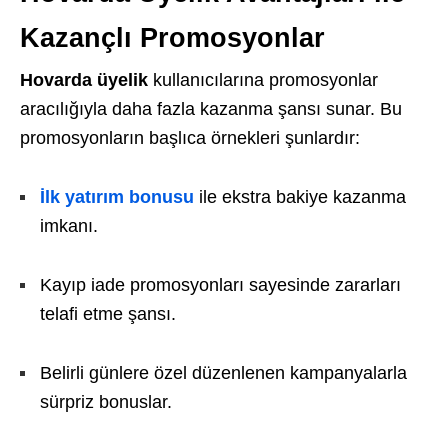
Kazançlı Promosyonlar
Hovarda üyelik
kullanıcılarına promosyonlar
aracılığıyla daha fazla kazanma şansı sunar. Bu
promosyonların başlıca örnekleri şunlardır:
İlk yatırım bonusu
ile ekstra bakiye kazanma
imkanı.
Kayıp iade promosyonları sayesinde zararları
telafi etme şansı.
Belirli günlere özel düzenlenen kampanyalarla
sürpriz bonuslar.