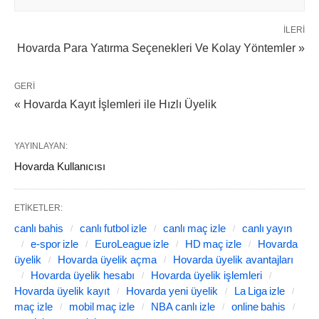
İLERI
Hovarda Para Yatırma Seçenekleri Ve Kolay Yöntemler »
GERI
« Hovarda Kayıt İşlemleri ile Hızlı Üyelik
YAYINLAYAN:
Hovarda Kullanıcısı
ETIKETLER:
canlı bahis
canlı futbol izle
canlı maç izle
canlı yayın
e‑spor izle
EuroLeague izle
HD maç izle
Hovarda
üyelik
Hovarda üyelik açma
Hovarda üyelik avantajları
Hovarda üyelik hesabı
Hovarda üyelik işlemleri
Hovarda üyelik kayıt
Hovarda yeni üyelik
La Liga izle
maç izle
mobil maç izle
NBA canlı izle
online bahis