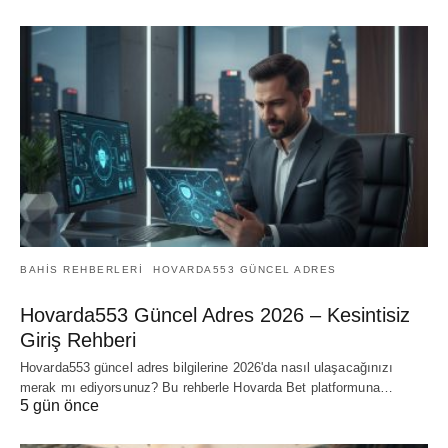
BAHIS REHBERLERI
HOVARDA553 GÜNCEL ADRES
Hovarda553 Güncel Adres 2026 – Kesintisiz
Giriş Rehberi
Hovarda553 güncel adres bilgilerine 2026'da nasıl ulaşacağınızı
merak mı ediyorsunuz? Bu rehberle Hovarda Bet platformuna…
5 gün önce