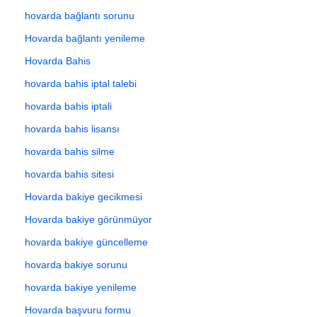
hovarda bağlantı sorunu
Hovarda bağlantı yenileme
Hovarda Bahis
hovarda bahis iptal talebi
hovarda bahis iptali
hovarda bahis lisansı
hovarda bahis silme
hovarda bahis sitesi
Hovarda bakiye gecikmesi
Hovarda bakiye görünmüyor
hovarda bakiye güncelleme
hovarda bakiye sorunu
hovarda bakiye yenileme
Hovarda başvuru formu