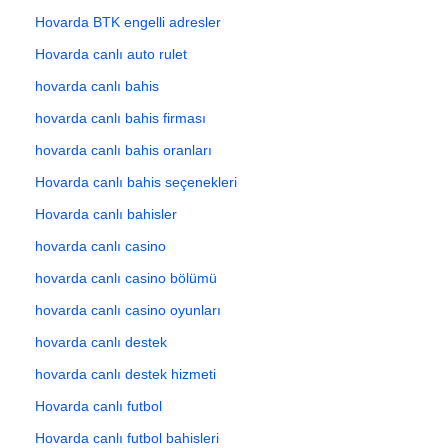
Hovarda BTK engelli adresler
Hovarda canlı auto rulet
hovarda canlı bahis
hovarda canlı bahis firması
hovarda canlı bahis oranları
Hovarda canlı bahis seçenekleri
Hovarda canlı bahisler
hovarda canlı casino
hovarda canlı casino bölümü
hovarda canlı casino oyunları
hovarda canlı destek
hovarda canlı destek hizmeti
Hovarda canlı futbol
Hovarda canlı futbol bahisleri