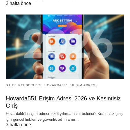
2 hafta önce
BAHIS REHBERLERI
HOVARDA551 ERIŞIM ADRESI
Hovarda551 Erişim Adresi 2026 ve Kesintisiz
Giriş
Hovarda551 erişim adresi 2026 yılında nasıl bulunur? Kesintisiz giriş
için güncel linkleri ve güvenlik adımlarını…
3 hafta önce