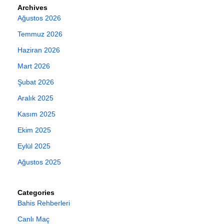
Archives
Ağustos 2026
Temmuz 2026
Haziran 2026
Mart 2026
Şubat 2026
Aralık 2025
Kasım 2025
Ekim 2025
Eylül 2025
Ağustos 2025
Categories
Bahis Rehberleri
Canlı Maç