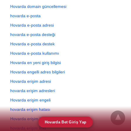
Hovarda domain güncellemesi
hovarda e-posta
Hovarda e-posta adresi
hovarda e-posta desteği
Hovarda e-posta destek
Hovarda e-posta kullanımı
Hovarda en yeni giriş bilgisi
Hovarda engelli adres bilgileri
Hovarda erişim adresi
hovarda erişim adresleri
Hovarda erişim engeli
hovarda erişim hatası
Hovarda erişim hatası alma
Hovarda Bet Giriş Yap
hovarda erişim linki