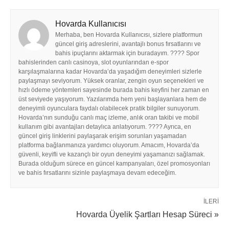
Hovarda Kullanıcısı
Merhaba, ben Hovarda Kullanıcısı, sizlere platformun
güncel giriş adreslerini, avantajlı bonus fırsatlarını ve
bahis ipuçlarını aktarmak için buradayım. ???? Spor
bahislerinden canlı casinoya, slot oyunlarından e-spor
karşılaşmalarına kadar Hovarda’da yaşadığım deneyimleri sizlerle
paylaşmayı seviyorum. Yüksek oranlar, zengin oyun seçenekleri ve
hızlı ödeme yöntemleri sayesinde burada bahis keyfini her zaman en
üst seviyede yaşıyorum. Yazılarımda hem yeni başlayanlara hem de
deneyimli oyunculara faydalı olabilecek pratik bilgiler sunuyorum.
Hovarda’nın sunduğu canlı maç izleme, anlık oran takibi ve mobil
kullanım gibi avantajları detaylıca anlatıyorum. ???? Ayrıca, en
güncel giriş linklerini paylaşarak erişim sorunları yaşamadan
platforma bağlanmanıza yardımcı oluyorum. Amacım, Hovarda’da
güvenli, keyifli ve kazançlı bir oyun deneyimi yaşamanızı sağlamak.
Burada olduğum sürece en güncel kampanyaları, özel promosyonları
ve bahis fırsatlarını sizinle paylaşmaya devam edeceğim.
İLERI
Hovarda Üyelik Şartları Hesap Süreci »