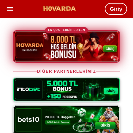
Giriş
EN ÇOK TERCİH EDİLEN
DİĞER PARTNERLERİMİZ