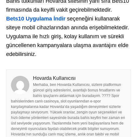
Bahis tutkunları Hovarda sitesinin yanı sıra Bets10
firmasında da keyifli vakit geçirebilmektedir.
Bets10 Uygulama İndir
seçeneğini kullanarak
siteye mobil cihazlarından anında erişebilmektedir.
Uygulama ile hızlı giriş, kolay kullanım ve sürekli
güncellenen kampanyalara ulaşma avantajını elde
edebilirsiniz.
Hovarda Kullanıcısı
Merhaba, ben Hovarda Kullanıcısı, sizlere platformun
güncel giriş adreslerini, avantajlı bonus fırsatlarını ve
bahis ipuçlarını aktarmak için buradayım. ???? Spor
bahislerinden canlı casinoya, slot oyunlarından e-spor
karşılaşmalarına kadar Hovarda’da yaşadığım deneyimleri sizlerle
paylaşmayı seviyorum. Yüksek oranlar, zengin oyun seçenekleri ve
hızlı ödeme yöntemleri sayesinde burada bahis keyfini her zaman en
üst seviyede yaşıyorum. Yazılarımda hem yeni başlayanlara hem de
deneyimli oyunculara faydalı olabilecek pratik bilgiler sunuyorum.
Hovarda’nın sunduğu canlı maç izleme, anlık oran takibi ve mobil