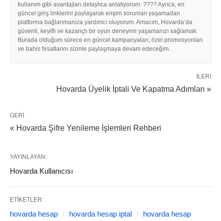
kullanım gibi avantajları detaylıca anlatıyorum. ???? Ayrıca, en
güncel giriş linklerini paylaşarak erişim sorunları yaşamadan
platforma bağlanmanıza yardımcı oluyorum. Amacım, Hovarda’da
güvenli, keyifli ve kazançlı bir oyun deneyimi yaşamanızı sağlamak.
Burada olduğum sürece en güncel kampanyaları, özel promosyonları
ve bahis fırsatlarını sizinle paylaşmaya devam edeceğim.
İLERI
Hovarda Üyelik İptali Ve Kapatma Adımları »
GERI
« Hovarda Şifre Yenileme İşlemleri Rehberi
YAYINLAYAN:
Hovarda Kullanıcısı
ETIKETLER:
hovarda hesap
hovarda hesap iptal
hovarda hesap